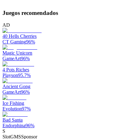
Juegos recomendados
AD
40 Hells Cherries
CT Gaming
96
%
Magic Unicorn
GameArt
96
%
4 Pots Riches
Playson
95.7
%
Ancient Gong
GameArt
96
%
Ice Fishing
Evolution
97
%
Bad Santa
Endorphina
96
%
S
SlotGMS
Sponsor