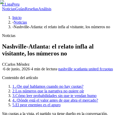
L
LigaPeru
Noticias
Guías
Reseñas
Análisis
Inicio
›
Noticias
›
Nashville-Atlanta: el relato infla al visitante, los números no
Noticias
Nashville-Atlanta: el relato infla al
visitante, los números no
C
Carlos Méndez
·
6 de junio, 2026
·
4 min
de lectura
·
nashville sc
atlanta united fc
cuotas
Contenido del artículo
1.
¿De qué hablamos cuando no hay cuotas?
2.
Los números que la narrativa no quiere oír
3.
Cómo leer probabilidades sin que te vendan humo
4.
¿Dónde está el valor antes de que abra el mercado?
5.
El peor enemigo es el apuro
Sin cuotas a la vista, el partido ya tiene dueño en la conversación.