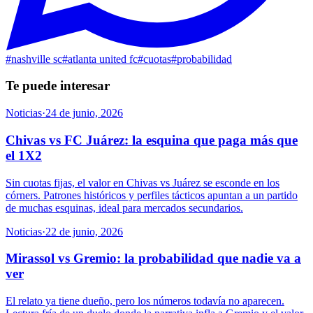
#
nashville sc
#
atlanta united fc
#
cuotas
#
probabilidad
Te puede interesar
Noticias
·
24 de junio, 2026
Chivas vs FC Juárez: la esquina que paga más que
el 1X2
Sin cuotas fijas, el valor en Chivas vs Juárez se esconde en los
córners. Patrones históricos y perfiles tácticos apuntan a un partido
de muchas esquinas, ideal para mercados secundarios.
Noticias
·
22 de junio, 2026
Mirassol vs Gremio: la probabilidad que nadie va a
ver
El relato ya tiene dueño, pero los números todavía no aparecen.