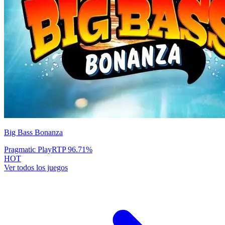
Big Bass Bonanza
Pragmatic Play
RTP
96.71
%
HOT
Ver todos los juegos