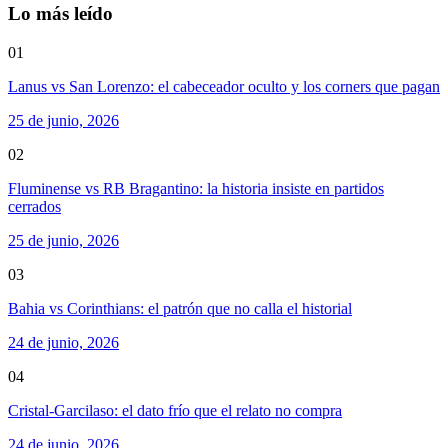
Lo más leído
01
Lanus vs San Lorenzo: el cabeceador oculto y los corners que pagan
25 de junio, 2026
02
Fluminense vs RB Bragantino: la historia insiste en partidos
cerrados
25 de junio, 2026
03
Bahia vs Corinthians: el patrón que no calla el historial
24 de junio, 2026
04
Cristal-Garcilaso: el dato frío que el relato no compra
24 de junio, 2026