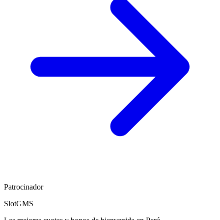
Patrocinador
SlotGMS