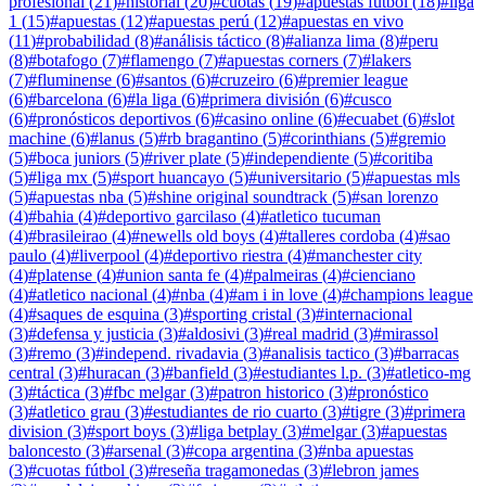
profesional
(
21
)
#
historial
(
20
)
#
cuotas
(
19
)
#
apuestas futbol
(
18
)
#
liga
1
(
15
)
#
apuestas
(
12
)
#
apuestas perú
(
12
)
#
apuestas en vivo
(
11
)
#
probabilidad
(
8
)
#
análisis táctico
(
8
)
#
alianza lima
(
8
)
#
peru
(
8
)
#
botafogo
(
7
)
#
flamengo
(
7
)
#
apuestas corners
(
7
)
#
lakers
(
7
)
#
fluminense
(
6
)
#
santos
(
6
)
#
cruzeiro
(
6
)
#
premier league
(
6
)
#
barcelona
(
6
)
#
la liga
(
6
)
#
primera división
(
6
)
#
cusco
(
6
)
#
pronósticos deportivos
(
6
)
#
casino online
(
6
)
#
ecuabet
(
6
)
#
slot
machine
(
6
)
#
lanus
(
5
)
#
rb bragantino
(
5
)
#
corinthians
(
5
)
#
gremio
(
5
)
#
boca juniors
(
5
)
#
river plate
(
5
)
#
independiente
(
5
)
#
coritiba
(
5
)
#
liga mx
(
5
)
#
sport huancayo
(
5
)
#
universitario
(
5
)
#
apuestas mls
(
5
)
#
apuestas nba
(
5
)
#
shine original soundtrack
(
5
)
#
san lorenzo
(
4
)
#
bahia
(
4
)
#
deportivo garcilaso
(
4
)
#
atletico tucuman
(
4
)
#
brasileirao
(
4
)
#
newells old boys
(
4
)
#
talleres cordoba
(
4
)
#
sao
paulo
(
4
)
#
liverpool
(
4
)
#
deportivo riestra
(
4
)
#
manchester city
(
4
)
#
platense
(
4
)
#
union santa fe
(
4
)
#
palmeiras
(
4
)
#
cienciano
(
4
)
#
atletico nacional
(
4
)
#
nba
(
4
)
#
am i in love
(
4
)
#
champions league
(
4
)
#
saques de esquina
(
3
)
#
sporting cristal
(
3
)
#
internacional
(
3
)
#
defensa y justicia
(
3
)
#
aldosivi
(
3
)
#
real madrid
(
3
)
#
mirassol
(
3
)
#
remo
(
3
)
#
independ. rivadavia
(
3
)
#
analisis tactico
(
3
)
#
barracas
central
(
3
)
#
huracan
(
3
)
#
banfield
(
3
)
#
estudiantes l.p.
(
3
)
#
atletico-mg
(
3
)
#
táctica
(
3
)
#
fbc melgar
(
3
)
#
patron historico
(
3
)
#
pronóstico
(
3
)
#
atletico grau
(
3
)
#
estudiantes de rio cuarto
(
3
)
#
tigre
(
3
)
#
primera
division
(
3
)
#
sport boys
(
3
)
#
liga betplay
(
3
)
#
melgar
(
3
)
#
apuestas
baloncesto
(
3
)
#
arsenal
(
3
)
#
copa argentina
(
3
)
#
nba apuestas
(
3
)
#
cuotas fútbol
(
3
)
#
reseña tragamonedas
(
3
)
#
lebron james