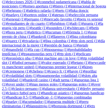
(
1
)
#
elecciones 2026
(
1
)
#
conmebol sudamericana
(
1
)
#
tabla de
posiciones
(
1
)
#
torneo apertura
(
1
)
#
tigres
(
1
)
#
internacional de bogota
(
1
)
#
belgrano
(
1
)
#
atletico rafaela
(
1
)
#
nets
(
1
)
#
luka doncic
(
1
)
#
parlays
(
1
)
#
sorteos online
(
1
)
#
atenas
(
1
)
#
selección peruana
(
1
)
#
senegal
(
1
)
#
peruano
(
1
)
#
mercado favorito
(
1
)
#
peru vs senegal
(
1
)
#
estudiantes de río cuarto
(
1
)
#
brighton
(
1
)
#
adt
(
1
)
#
granja
(
1
)
#
la
granja vip peru
(
1
)
#
seattle
(
1
)
#
sounders
(
1
)
#
whitecaps
(
1
)
#
betis
(
1
)
#
hora peru
(
1
)
#
atletico
(
1
)
#
tucuman
(
1
)
#
fórmula 1
(
1
)
#
gran
premio de china
(
1
)
#
bankroll
(
1
)
#
llaneros
(
1
)
#
liga colombiana
(
1
)
#
juarez
(
1
)
#
rivadavia
(
1
)
#
liga colombia
(
1
)
#
rtp slots perú
(
1
)
#
día
internacional de la mujer
(
1
)
#
gestión de banca
(
1
)
#
getafe
(
1
)
#
mansfield
(
1
)
#
fa cup
(
1
)
#
moquegua
(
1
)
#
probabilidades
implícitas
(
1
)
#
tragamonedas peru
(
1
)
#
rtp slots
(
1
)
#
pelicans
(
1
)
#
pronóstico nba
(
1
)
#
slot machine am i in love
(
1
)
#
rtp volatilidad
slot
(
1
)
#
futbol peruano
(
1
)
#
valor esperado
(
1
)
#
betano
(
1
)
#
newcastle
vs manchester united
(
1
)
#
apuestas premier league
(
1
)
#
kings
(
1
)
#
cremonese
(
1
)
#
chelsea
(
1
)
#
cusco fc
(
1
)
#
havre
(
1
)
#
gorillaz
(
1
)
#
volatilidad slots
(
1
)
#
tragamonedas volatilidad
(
1
)
#
slots alta
volatilidad
(
1
)
#
bankroll casino
(
1
)
#
adt tarma
(
1
)
#
apuestas liga 1
(
1
)
#
over under
(
1
)
#
mas menos goles
(
1
)
#
apuestas goles
(
1
)
#
over
2.5
(
1
)
#
clasico peruano
(
1
)
#
alianza universitario
(
1
)
#
derby peruano
(
1
)
#
clasico futbol peru
(
1
)
#
handicap asiatico
(
1
)
#
apuestas handicap
(
1
)
#
handicap 0.5
(
1
)
#
handicap -1
(
1
)
#
apuestas combinadas
(
1
)
#
parlay
(
1
)
#
acumulador
(
1
)
#
apuesta multiple
(
1
)
#
peru
eliminatorias
(
1
)
#
blanquirroja
(
1
)
#
borussia dortmund
(
1
)
#
jetx