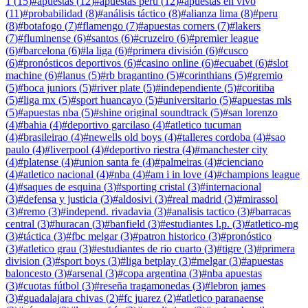
1
(
15
)
#
apuestas
(
12
)
#
apuestas perú
(
12
)
#
apuestas en vivo
(
11
)
#
probabilidad
(
8
)
#
análisis táctico
(
8
)
#
alianza lima
(
8
)
#
peru
(
8
)
#
botafogo
(
7
)
#
flamengo
(
7
)
#
apuestas corners
(
7
)
#
lakers
(
7
)
#
fluminense
(
6
)
#
santos
(
6
)
#
cruzeiro
(
6
)
#
premier league
(
6
)
#
barcelona
(
6
)
#
la liga
(
6
)
#
primera división
(
6
)
#
cusco
(
6
)
#
pronósticos deportivos
(
6
)
#
casino online
(
6
)
#
ecuabet
(
6
)
#
slot
machine
(
6
)
#
lanus
(
5
)
#
rb bragantino
(
5
)
#
corinthians
(
5
)
#
gremio
(
5
)
#
boca juniors
(
5
)
#
river plate
(
5
)
#
independiente
(
5
)
#
coritiba
(
5
)
#
liga mx
(
5
)
#
sport huancayo
(
5
)
#
universitario
(
5
)
#
apuestas mls
(
5
)
#
apuestas nba
(
5
)
#
shine original soundtrack
(
5
)
#
san lorenzo
(
4
)
#
bahia
(
4
)
#
deportivo garcilaso
(
4
)
#
atletico tucuman
(
4
)
#
brasileirao
(
4
)
#
newells old boys
(
4
)
#
talleres cordoba
(
4
)
#
sao
paulo
(
4
)
#
liverpool
(
4
)
#
deportivo riestra
(
4
)
#
manchester city
(
4
)
#
platense
(
4
)
#
union santa fe
(
4
)
#
palmeiras
(
4
)
#
cienciano
(
4
)
#
atletico nacional
(
4
)
#
nba
(
4
)
#
am i in love
(
4
)
#
champions league
(
4
)
#
saques de esquina
(
3
)
#
sporting cristal
(
3
)
#
internacional
(
3
)
#
defensa y justicia
(
3
)
#
aldosivi
(
3
)
#
real madrid
(
3
)
#
mirassol
(
3
)
#
remo
(
3
)
#
independ. rivadavia
(
3
)
#
analisis tactico
(
3
)
#
barracas
central
(
3
)
#
huracan
(
3
)
#
banfield
(
3
)
#
estudiantes l.p.
(
3
)
#
atletico-mg
(
3
)
#
táctica
(
3
)
#
fbc melgar
(
3
)
#
patron historico
(
3
)
#
pronóstico
(
3
)
#
atletico grau
(
3
)
#
estudiantes de rio cuarto
(
3
)
#
tigre
(
3
)
#
primera
division
(
3
)
#
sport boys
(
3
)
#
liga betplay
(
3
)
#
melgar
(
3
)
#
apuestas
baloncesto
(
3
)
#
arsenal
(
3
)
#
copa argentina
(
3
)
#
nba apuestas
(
3
)
#
cuotas fútbol
(
3
)
#
reseña tragamonedas
(
3
)
#
lebron james
(
3
)
#
guadalajara chivas
(
2
)
#
fc juarez
(
2
)
#
atletico paranaense