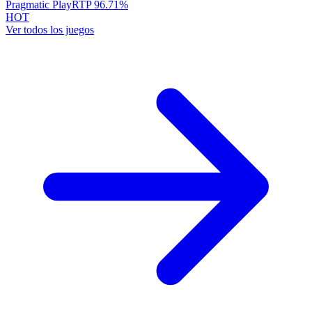
Pragmatic Play
RTP
96.71
%
HOT
Ver todos los juegos