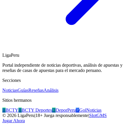
LigaPeru
Portal independiente de noticias deportivas, análisis de apuestas y
reseñas de casas de apuestas para el mercado peruano.
Secciones
Noticias
Guías
Reseñas
Análisis
Sitios hermanos
B
BCTY
B
BCTY Deportes
D
DeporPeru
G
GolNoticias
©
2026
LigaPeru
|
18+ Juega responsablemente
|
SlotGMS
Jugar Ahora