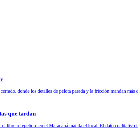
ir
o cerrado, donde los detalles de pelota parada y la fricción mandan más q
tas que tardan
 el libreto repetido: en el Maracaná manda el local. El dato cualitativo i