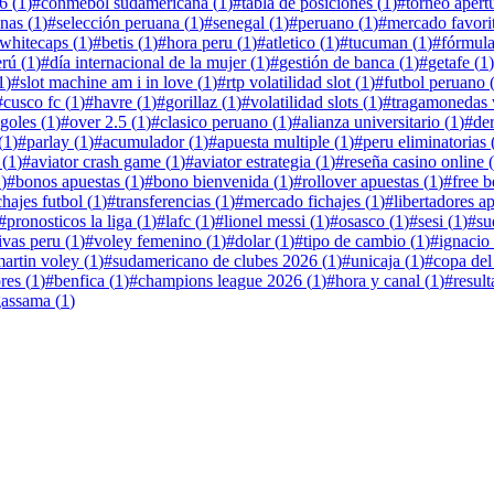
26
(
1
)
#
conmebol sudamericana
(
1
)
#
tabla de posiciones
(
1
)
#
torneo apert
enas
(
1
)
#
selección peruana
(
1
)
#
senegal
(
1
)
#
peruano
(
1
)
#
mercado favori
whitecaps
(
1
)
#
betis
(
1
)
#
hora peru
(
1
)
#
atletico
(
1
)
#
tucuman
(
1
)
#
fórmula
erú
(
1
)
#
día internacional de la mujer
(
1
)
#
gestión de banca
(
1
)
#
getafe
(
1
)
1
)
#
slot machine am i in love
(
1
)
#
rtp volatilidad slot
(
1
)
#
futbol peruano
#
cusco fc
(
1
)
#
havre
(
1
)
#
gorillaz
(
1
)
#
volatilidad slots
(
1
)
#
tragamonedas v
 goles
(
1
)
#
over 2.5
(
1
)
#
clasico peruano
(
1
)
#
alianza universitario
(
1
)
#
de
(
1
)
#
parlay
(
1
)
#
acumulador
(
1
)
#
apuesta multiple
(
1
)
#
peru eliminatorias
(
1
)
#
aviator crash game
(
1
)
#
aviator estrategia
(
1
)
#
reseña casino online
(
1
)
#
bonos apuestas
(
1
)
#
bono bienvenida
(
1
)
#
rollover apuestas
(
1
)
#
free b
chajes futbol
(
1
)
#
transferencias
(
1
)
#
mercado fichajes
(
1
)
#
libertadores a
#
pronosticos la liga
(
1
)
#
lafc
(
1
)
#
lionel messi
(
1
)
#
osasco
(
1
)
#
sesi
(
1
)
#
su
ivas peru
(
1
)
#
voley femenino
(
1
)
#
dolar
(
1
)
#
tipo de cambio
(
1
)
#
ignacio
martin voley
(
1
)
#
sudamericano de clubes 2026
(
1
)
#
unicaja
(
1
)
#
copa del
ores
(
1
)
#
benfica
(
1
)
#
champions league 2026
(
1
)
#
hora y canal
(
1
)
#
resul
gassama
(
1
)