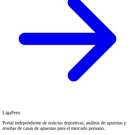
LigaPeru
Portal independiente de noticias deportivas, análisis de apuestas y
reseñas de casas de apuestas para el mercado peruano.