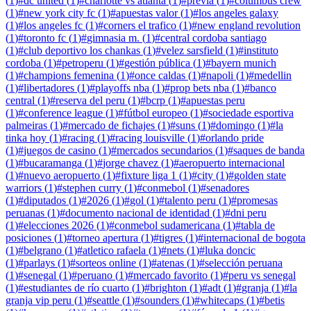
(
1
)
#
dc united
(
1
)
#
charlotte vs atlanta
(
1
)
#
previa
(
1
)
#
columbus crew
(
1
)
#
new york city fc
(
1
)
#
apuestas valor
(
1
)
#
los angeles galaxy
(
1
)
#
los angeles fc
(
1
)
#
corners el trafico
(
1
)
#
new england revolution
(
1
)
#
toronto fc
(
1
)
#
gimnasia m.
(
1
)
#
central cordoba santiago
(
1
)
#
club deportivo los chankas
(
1
)
#
velez sarsfield
(
1
)
#
instituto
cordoba
(
1
)
#
petroperu
(
1
)
#
gestión pública
(
1
)
#
bayern munich
(
1
)
#
champions femenina
(
1
)
#
once caldas
(
1
)
#
napoli
(
1
)
#
medellin
(
1
)
#
libertadores
(
1
)
#
playoffs nba
(
1
)
#
prop bets nba
(
1
)
#
banco
central
(
1
)
#
reserva del peru
(
1
)
#
bcrp
(
1
)
#
apuestas peru
(
1
)
#
conference league
(
1
)
#
fútbol europeo
(
1
)
#
sociedade esportiva
palmeiras
(
1
)
#
mercado de fichajes
(
1
)
#
suns
(
1
)
#
domingo
(
1
)
#
la
tinka hoy
(
1
)
#
racing
(
1
)
#
racing louisville
(
1
)
#
orlando pride
(
1
)
#
juegos de casino
(
1
)
#
mercados secundarios
(
1
)
#
saques de banda
(
1
)
#
bucaramanga
(
1
)
#
jorge chavez
(
1
)
#
aeropuerto internacional
(
1
)
#
nuevo aeropuerto
(
1
)
#
fixture liga 1
(
1
)
#
city
(
1
)
#
golden state
warriors
(
1
)
#
stephen curry
(
1
)
#
conmebol
(
1
)
#
senadores
(
1
)
#
diputados
(
1
)
#
2026
(
1
)
#
gol
(
1
)
#
talento peru
(
1
)
#
promesas
peruanas
(
1
)
#
documento nacional de identidad
(
1
)
#
dni peru
(
1
)
#
elecciones 2026
(
1
)
#
conmebol sudamericana
(
1
)
#
tabla de
posiciones
(
1
)
#
torneo apertura
(
1
)
#
tigres
(
1
)
#
internacional de bogota
(
1
)
#
belgrano
(
1
)
#
atletico rafaela
(
1
)
#
nets
(
1
)
#
luka doncic
(
1
)
#
parlays
(
1
)
#
sorteos online
(
1
)
#
atenas
(
1
)
#
selección peruana
(
1
)
#
senegal
(
1
)
#
peruano
(
1
)
#
mercado favorito
(
1
)
#
peru vs senegal
(
1
)
#
estudiantes de río cuarto
(
1
)
#
brighton
(
1
)
#
adt
(
1
)
#
granja
(
1
)
#
la
granja vip peru
(
1
)
#
seattle
(
1
)
#
sounders
(
1
)
#
whitecaps
(
1
)
#
betis