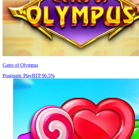
Gates of Olympus
Pragmatic Play
RTP
96.5
%