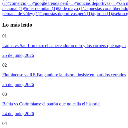
(
1
)
#
comercio
(
1
)
#
google trends perú
(
1
)
#
noticias deportivas
(
1
)
#
san 
nacional
(
1
)
#
inter de milan
(
1
)
#
2 de mayo
(
1
)
#
apuestas copa libertad
peruana de vóley
(
1
)
#
apuestas deportivas perú
(
1
)
#
girona
(
1
)
#
sekou 
Lo más leído
01
Lanus vs San Lorenzo: el cabeceador oculto y los corners que pagan
25 de junio, 2026
02
Fluminense vs RB Bragantino: la historia insiste en partidos cerrados
25 de junio, 2026
03
Bahia vs Corinthians: el patrón que no calla el historial
24 de junio, 2026
04