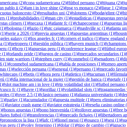
americana
(
2
)
#
copa sudamericana
(
2
)
#
fútbol peruano
(
2
)
#
tijuana
(
2
)
#
j
an pablo ii
(
2
)
#
am i in love shine
(
2
)
#
psg vs monaco
(
2
)
#
ligue 1
(
2
)
#
me
cuotas baloncesto
(
2
)
#
resultados uni
(
2
)
#
slotgms
(
2
)
#
bodø/glimt
(
2
)
#
hi
ers
(
1
)
#
probabilidades
(
1
)
#
man city
(
1
)
#
estadísticas
(
1
)
#
apuestas previ
stas córners
(
1
)
#
necaxa
(
1
)
#
atlante fc
(
1
)
#
chapecoense
(
1
)
#
apuestas l
(
1
)
#
bologna
(
1
)
#
lazio
(
1
)
#
utc cajamarca
(
1
)
#
nashville sc
(
1
)
#
atlanta un
(
1
)
#
serie a 2026
(
1
)
#
previa apuestas
(
1
)
#
apuestas argentinas
(
1
)
#
houst
ngeles galaxy
(
1
)
#
los angeles fc
(
1
)
#
corners el trafico
(
1
)
#
new england r
ba
(
1
)
#
petroperu
(
1
)
#
gestión pública
(
1
)
#
bayern munich
(
1
)
#
champions
peru
(
1
)
#
bcrp
(
1
)
#
apuestas peru
(
1
)
#
conference league
(
1
)
#
fútbol euro
e
(
1
)
#
orlando pride
(
1
)
#
juegos de casino
(
1
)
#
mercados secundarios
(
1
)
en state warriors
(
1
)
#
stephen curry
(
1
)
#
conmebol
(
1
)
#
senadores
(
1
)
#
di
26
(
1
)
#
conmebol sudamericana
(
1
)
#
tabla de posiciones
(
1
)
#
torneo apert
enas
(
1
)
#
selección peruana
(
1
)
#
senegal
(
1
)
#
peruano
(
1
)
#
mercado favori
whitecaps
(
1
)
#
betis
(
1
)
#
hora peru
(
1
)
#
atletico
(
1
)
#
tucuman
(
1
)
#
fórmula
erú
(
1
)
#
día internacional de la mujer
(
1
)
#
gestión de banca
(
1
)
#
getafe
(
1
)
1
)
#
slot machine am i in love
(
1
)
#
rtp volatilidad slot
(
1
)
#
futbol peruano
#
cusco fc
(
1
)
#
havre
(
1
)
#
gorillaz
(
1
)
#
volatilidad slots
(
1
)
#
tragamonedas v
 goles
(
1
)
#
over 2.5
(
1
)
#
clasico peruano
(
1
)
#
alianza universitario
(
1
)
#
de
(
1
)
#
parlay
(
1
)
#
acumulador
(
1
)
#
apuesta multiple
(
1
)
#
peru eliminatorias
(
1
)
#
aviator crash game
(
1
)
#
aviator estrategia
(
1
)
#
reseña casino online
(
1
)
#
bonos apuestas
(
1
)
#
bono bienvenida
(
1
)
#
rollover apuestas
(
1
)
#
free b
chajes futbol
(
1
)
#
transferencias
(
1
)
#
mercado fichajes
(
1
)
#
libertadores a
#
pronosticos la liga
(
1
)
#
lafc
(
1
)
#
lionel messi
(
1
)
#
osasco
(
1
)
#
sesi
(
1
)
#
su
ivas peru
(
1
)
#
voley femenino
(
1
)
#
dolar
(
1
)
#
tipo de cambio
(
1
)
#
ignacio