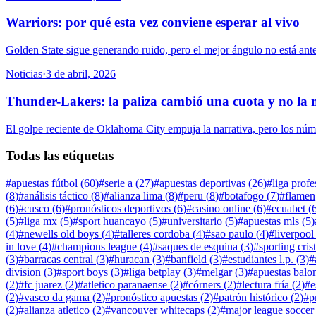
Warriors: por qué esta vez conviene esperar al vivo
Golden State sigue generando ruido, pero el mejor ángulo no está antes 
Noticias
·
3 de abril, 2026
Thunder-Lakers: la paliza cambió una cuota y no la
El golpe reciente de Oklahoma City empuja la narrativa, pero los núme
Todas las etiquetas
#
apuestas fútbol
(
60
)
#
serie a
(
27
)
#
apuestas deportivas
(
26
)
#
liga profe
(
8
)
#
análisis táctico
(
8
)
#
alianza lima
(
8
)
#
peru
(
8
)
#
botafogo
(
7
)
#
flame
(
6
)
#
cusco
(
6
)
#
pronósticos deportivos
(
6
)
#
casino online
(
6
)
#
ecuabet
(
(
5
)
#
liga mx
(
5
)
#
sport huancayo
(
5
)
#
universitario
(
5
)
#
apuestas mls
(
5
)
(
4
)
#
newells old boys
(
4
)
#
talleres cordoba
(
4
)
#
sao paulo
(
4
)
#
liverpool
in love
(
4
)
#
champions league
(
4
)
#
saques de esquina
(
3
)
#
sporting crist
(
3
)
#
barracas central
(
3
)
#
huracan
(
3
)
#
banfield
(
3
)
#
estudiantes l.p.
(
3
)
#
division
(
3
)
#
sport boys
(
3
)
#
liga betplay
(
3
)
#
melgar
(
3
)
#
apuestas balo
(
2
)
#
fc juarez
(
2
)
#
atletico paranaense
(
2
)
#
córners
(
2
)
#
lectura fría
(
2
)
#
e
(
2
)
#
vasco da gama
(
2
)
#
pronóstico apuestas
(
2
)
#
patrón histórico
(
2
)
#
p
(
2
)
#
alianza atletico
(
2
)
#
vancouver whitecaps
(
2
)
#
major league soccer