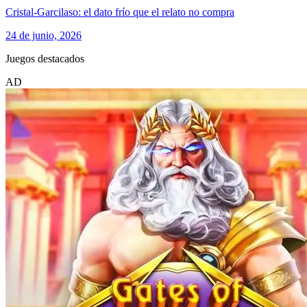
Cristal-Garcilaso: el dato frío que el relato no compra
24 de junio, 2026
Juegos destacados
AD