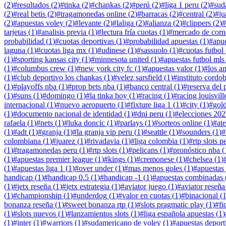
(
2
)
#
resultados
(
2
)
#
tinka
(
2
)
#
chankas
(
2
)
#
perú
(
2
)
#
liga 1 peru
(
2
)
#
sud
(
2
)
#
real betis
(
2
)
#
tragamonedas online
(
2
)
#
barracas
(
2
)
#
central
(
2
)
#
ju
(
2
)
#
apuestas voley
(
2
)
#
levante
(
2
)
#
laliga
(
2
)
#
alianza
(
2
)
#
clippers
(
2
)
#
tarjetas
(
1
)
#
analisis previa
(
1
)
#
lectura fría cuotas
(
1
)
#
mercado de corn
probabilidad
(
1
)
#
cuotas deportivas
(
1
)
#
probabilidad apuestas
(
1
)
#
apue
laguna
(
1
)
#
cuotas liga mx
(
1
)
#
udinese
(
1
)
#
sassuolo
(
1
)
#
cuotas futbol
(
1
)
#
sporting kansas city
(
1
)
#
minnesota united
(
1
)
#
apuestas futbol mls
(
1
)
#
columbus crew
(
1
)
#
new york city fc
(
1
)
#
apuestas valor
(
1
)
#
los a
(
1
)
#
club deportivo los chankas
(
1
)
#
velez sarsfield
(
1
)
#
instituto cordo
(
1
)
#
playoffs nba
(
1
)
#
prop bets nba
(
1
)
#
banco central
(
1
)
#
reserva del 
(
1
)
#
suns
(
1
)
#
domingo
(
1
)
#
la tinka hoy
(
1
)
#
racing
(
1
)
#
racing louisvill
internacional
(
1
)
#
nuevo aeropuerto
(
1
)
#
fixture liga 1
(
1
)
#
city
(
1
)
#
gold
(
1
)
#
documento nacional de identidad
(
1
)
#
dni peru
(
1
)
#
elecciones 20
rafaela
(
1
)
#
nets
(
1
)
#
luka doncic
(
1
)
#
parlays
(
1
)
#
sorteos online
(
1
)
#
at
(
1
)
#
adt
(
1
)
#
granja
(
1
)
#
la granja vip peru
(
1
)
#
seattle
(
1
)
#
sounders
(
1
)
#
colombiana
(
1
)
#
juarez
(
1
)
#
rivadavia
(
1
)
#
liga colombia
(
1
)
#
rtp slots p
(
1
)
#
tragamonedas peru
(
1
)
#
rtp slots
(
1
)
#
pelicans
(
1
)
#
pronóstico nba
(
(
1
)
#
apuestas premier league
(
1
)
#
kings
(
1
)
#
cremonese
(
1
)
#
chelsea
(
1
)
(
1
)
#
apuestas liga 1
(
1
)
#
over under
(
1
)
#
mas menos goles
(
1
)
#
apuestas
handicap
(
1
)
#
handicap 0.5
(
1
)
#
handicap -1
(
1
)
#
apuestas combinadas
(
1
)
#
jetx reseña
(
1
)
#
jetx estrategia
(
1
)
#
aviator juego
(
1
)
#
aviator reseña
(
1
)
#
championship
(
1
)
#
underdog
(
1
)
#
valor en cuotas
(
1
)
#
binacional
(
bonanza reseña
(
1
)
#
sweet bonanza rtp
(
1
)
#
slots pragmatic play
(
1
)
#
fi
(
1
)
#
slots nuevos
(
1
)
#
lanzamientos slots
(
1
)
#
liga española apuestas
(
1
)
(
1
)
#
inter
(
1
)
#
warriors
(
1
)
#
sudamericano de voley
(
1
)
#
apuestas deport