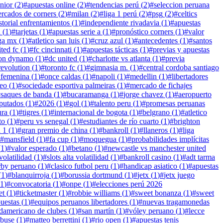
unior
(
2
)
#
apuestas online
(
2
)
#
tendencias perú
(
2
)
#
seleccion peruana
rcados de corners
(
2
)
#
milan
(
2
)
#
liga 1 perú
(
2
)
#
psg
(
2
)
#
celtics
storial enfrentamientos
(
1
)
#
independiente rivadavia
(
1
)
#
apuestas
a
(
1
)
#
tarjetas
(
1
)
#
apuestas serie a
(
1
)
#
pronóstico corners
(
1
)
#
valor
iga mx
(
1
)
#
atletico san luis
(
1
)
#
cruz azul
(
1
)
#
antecedentes
(
1
)
#
santos
ited fc
(
1
)
#
fc cincinnati
(
1
)
#
apuestas tácticas
(
1
)
#
previas y apuestas
on dynamo
(
1
)
#
dc united
(
1
)
#
charlotte vs atlanta
(
1
)
#
previa
evolution
(
1
)
#
toronto fc
(
1
)
#
gimnasia m.
(
1
)
#
central cordoba santiago
 femenina
(
1
)
#
once caldas
(
1
)
#
napoli
(
1
)
#
medellin
(
1
)
#
libertadores
peo
(
1
)
#
sociedade esportiva palmeiras
(
1
)
#
mercado de fichajes
#
saques de banda
(
1
)
#
bucaramanga
(
1
)
#
jorge chavez
(
1
)
#
aeropuerto
putados
(
1
)
#
2026
(
1
)
#
gol
(
1
)
#
talento peru
(
1
)
#
promesas peruanas
ura
(
1
)
#
tigres
(
1
)
#
internacional de bogota
(
1
)
#
belgrano
(
1
)
#
atletico
to
(
1
)
#
peru vs senegal
(
1
)
#
estudiantes de río cuarto
(
1
)
#
brighton
 1
(
1
)
#
gran premio de china
(
1
)
#
bankroll
(
1
)
#
llaneros
(
1
)
#
liga
#
mansfield
(
1
)
#
fa cup
(
1
)
#
moquegua
(
1
)
#
probabilidades implícitas
(
1
)
#
valor esperado
(
1
)
#
betano
(
1
)
#
newcastle vs manchester united
olatilidad
(
1
)
#
slots alta volatilidad
(
1
)
#
bankroll casino
(
1
)
#
adt tarma
rby peruano
(
1
)
#
clasico futbol peru
(
1
)
#
handicap asiatico
(
1
)
#
apuestas
(
1
)
#
blanquirroja
(
1
)
#
borussia dortmund
(
1
)
#
jetx
(
1
)
#
jetx juego
1
)
#
convocatoria
(
1
)
#
onpe
(
1
)
#
elecciones perú 2026
et
(
1
)
#
ticketmaster
(
1
)
#
robbie williams
(
1
)
#
sweet bonanza
(
1
)
#
sweet
puestas
(
1
)
#
equipos peruanos libertadores
(
1
)
#
nuevas tragamonedas
damericano de clubes
(
1
)
#
san martín
(
1
)
#
vóley peruano
(
1
)
#
lecce
 buse
(
1
)
#
matteo berrettini
(
1
)
#
rio open
(
1
)
#
apuestas tenis