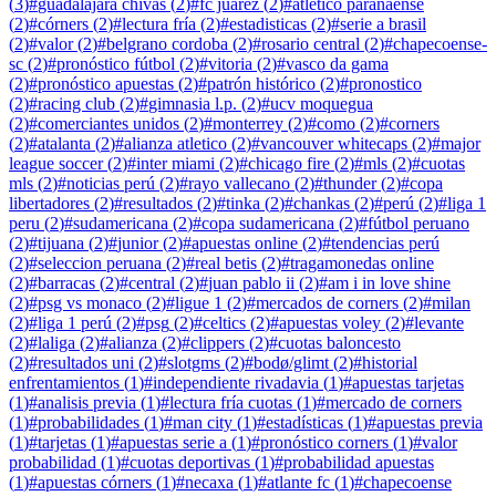
(
3
)
#
guadalajara chivas
(
2
)
#
fc juarez
(
2
)
#
atletico paranaense
(
2
)
#
córners
(
2
)
#
lectura fría
(
2
)
#
estadisticas
(
2
)
#
serie a brasil
(
2
)
#
valor
(
2
)
#
belgrano cordoba
(
2
)
#
rosario central
(
2
)
#
chapecoense-
sc
(
2
)
#
pronóstico fútbol
(
2
)
#
vitoria
(
2
)
#
vasco da gama
(
2
)
#
pronóstico apuestas
(
2
)
#
patrón histórico
(
2
)
#
pronostico
(
2
)
#
racing club
(
2
)
#
gimnasia l.p.
(
2
)
#
ucv moquegua
(
2
)
#
comerciantes unidos
(
2
)
#
monterrey
(
2
)
#
como
(
2
)
#
corners
(
2
)
#
atalanta
(
2
)
#
alianza atletico
(
2
)
#
vancouver whitecaps
(
2
)
#
major
league soccer
(
2
)
#
inter miami
(
2
)
#
chicago fire
(
2
)
#
mls
(
2
)
#
cuotas
mls
(
2
)
#
noticias perú
(
2
)
#
rayo vallecano
(
2
)
#
thunder
(
2
)
#
copa
libertadores
(
2
)
#
resultados
(
2
)
#
tinka
(
2
)
#
chankas
(
2
)
#
perú
(
2
)
#
liga 1
peru
(
2
)
#
sudamericana
(
2
)
#
copa sudamericana
(
2
)
#
fútbol peruano
(
2
)
#
tijuana
(
2
)
#
junior
(
2
)
#
apuestas online
(
2
)
#
tendencias perú
(
2
)
#
seleccion peruana
(
2
)
#
real betis
(
2
)
#
tragamonedas online
(
2
)
#
barracas
(
2
)
#
central
(
2
)
#
juan pablo ii
(
2
)
#
am i in love shine
(
2
)
#
psg vs monaco
(
2
)
#
ligue 1
(
2
)
#
mercados de corners
(
2
)
#
milan
(
2
)
#
liga 1 perú
(
2
)
#
psg
(
2
)
#
celtics
(
2
)
#
apuestas voley
(
2
)
#
levante
(
2
)
#
laliga
(
2
)
#
alianza
(
2
)
#
clippers
(
2
)
#
cuotas baloncesto
(
2
)
#
resultados uni
(
2
)
#
slotgms
(
2
)
#
bodø/glimt
(
2
)
#
historial
enfrentamientos
(
1
)
#
independiente rivadavia
(
1
)
#
apuestas tarjetas
(
1
)
#
analisis previa
(
1
)
#
lectura fría cuotas
(
1
)
#
mercado de corners
(
1
)
#
probabilidades
(
1
)
#
man city
(
1
)
#
estadísticas
(
1
)
#
apuestas previa
(
1
)
#
tarjetas
(
1
)
#
apuestas serie a
(
1
)
#
pronóstico corners
(
1
)
#
valor
probabilidad
(
1
)
#
cuotas deportivas
(
1
)
#
probabilidad apuestas
(
1
)
#
apuestas córners
(
1
)
#
necaxa
(
1
)
#
atlante fc
(
1
)
#
chapecoense