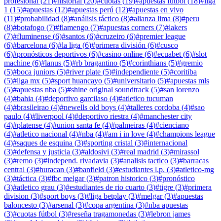
profesional
(
21
)
#
historial
(
20
)
#
cuotas
(
19
)
#
apuestas futbol
(
18
)
#
liga
1
(
15
)
#
apuestas
(
12
)
#
apuestas perú
(
12
)
#
apuestas en vivo
(
11
)
#
probabilidad
(
8
)
#
análisis táctico
(
8
)
#
alianza lima
(
8
)
#
peru
(
8
)
#
botafogo
(
7
)
#
flamengo
(
7
)
#
apuestas corners
(
7
)
#
lakers
(
7
)
#
fluminense
(
6
)
#
santos
(
6
)
#
cruzeiro
(
6
)
#
premier league
(
6
)
#
barcelona
(
6
)
#
la liga
(
6
)
#
primera división
(
6
)
#
cusco
(
6
)
#
pronósticos deportivos
(
6
)
#
casino online
(
6
)
#
ecuabet
(
6
)
#
slot
machine
(
6
)
#
lanus
(
5
)
#
rb bragantino
(
5
)
#
corinthians
(
5
)
#
gremio
(
5
)
#
boca juniors
(
5
)
#
river plate
(
5
)
#
independiente
(
5
)
#
coritiba
(
5
)
#
liga mx
(
5
)
#
sport huancayo
(
5
)
#
universitario
(
5
)
#
apuestas mls
(
5
)
#
apuestas nba
(
5
)
#
shine original soundtrack
(
5
)
#
san lorenzo
(
4
)
#
bahia
(
4
)
#
deportivo garcilaso
(
4
)
#
atletico tucuman
(
4
)
#
brasileirao
(
4
)
#
newells old boys
(
4
)
#
talleres cordoba
(
4
)
#
sao
paulo
(
4
)
#
liverpool
(
4
)
#
deportivo riestra
(
4
)
#
manchester city
(
4
)
#
platense
(
4
)
#
union santa fe
(
4
)
#
palmeiras
(
4
)
#
cienciano
(
4
)
#
atletico nacional
(
4
)
#
nba
(
4
)
#
am i in love
(
4
)
#
champions league
(
4
)
#
saques de esquina
(
3
)
#
sporting cristal
(
3
)
#
internacional
(
3
)
#
defensa y justicia
(
3
)
#
aldosivi
(
3
)
#
real madrid
(
3
)
#
mirassol
(
3
)
#
remo
(
3
)
#
independ. rivadavia
(
3
)
#
analisis tactico
(
3
)
#
barracas
central
(
3
)
#
huracan
(
3
)
#
banfield
(
3
)
#
estudiantes l.p.
(
3
)
#
atletico-mg
(
3
)
#
táctica
(
3
)
#
fbc melgar
(
3
)
#
patron historico
(
3
)
#
pronóstico
(
3
)
#
atletico grau
(
3
)
#
estudiantes de rio cuarto
(
3
)
#
tigre
(
3
)
#
primera
division
(
3
)
#
sport boys
(
3
)
#
liga betplay
(
3
)
#
melgar
(
3
)
#
apuestas
baloncesto
(
3
)
#
arsenal
(
3
)
#
copa argentina
(
3
)
#
nba apuestas
(
3
)
#
cuotas fútbol
(
3
)
#
reseña tragamonedas
(
3
)
#
lebron james