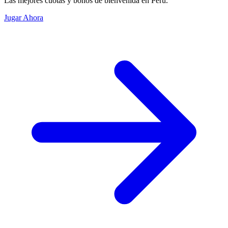
Las mejores cuotas y bonos de bienvenida en Perú.
Jugar Ahora