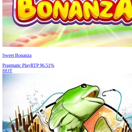
Sweet Bonanza
Pragmatic Play
RTP
96.51
%
HOT