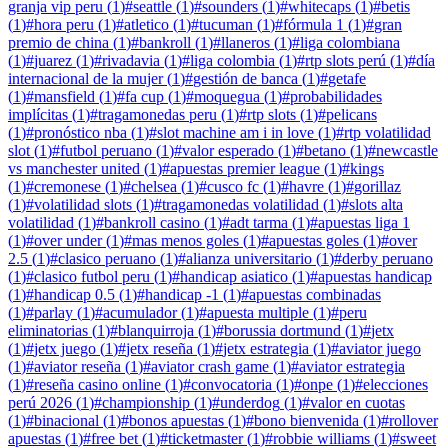
granja vip peru
(
1
)
#
seattle
(
1
)
#
sounders
(
1
)
#
whitecaps
(
1
)
#
betis
(
1
)
#
hora peru
(
1
)
#
atletico
(
1
)
#
tucuman
(
1
)
#
fórmula 1
(
1
)
#
gran
premio de china
(
1
)
#
bankroll
(
1
)
#
llaneros
(
1
)
#
liga colombiana
(
1
)
#
juarez
(
1
)
#
rivadavia
(
1
)
#
liga colombia
(
1
)
#
rtp slots perú
(
1
)
#
día
internacional de la mujer
(
1
)
#
gestión de banca
(
1
)
#
getafe
(
1
)
#
mansfield
(
1
)
#
fa cup
(
1
)
#
moquegua
(
1
)
#
probabilidades
implícitas
(
1
)
#
tragamonedas peru
(
1
)
#
rtp slots
(
1
)
#
pelicans
(
1
)
#
pronóstico nba
(
1
)
#
slot machine am i in love
(
1
)
#
rtp volatilidad
slot
(
1
)
#
futbol peruano
(
1
)
#
valor esperado
(
1
)
#
betano
(
1
)
#
newcastle
vs manchester united
(
1
)
#
apuestas premier league
(
1
)
#
kings
(
1
)
#
cremonese
(
1
)
#
chelsea
(
1
)
#
cusco fc
(
1
)
#
havre
(
1
)
#
gorillaz
(
1
)
#
volatilidad slots
(
1
)
#
tragamonedas volatilidad
(
1
)
#
slots alta
volatilidad
(
1
)
#
bankroll casino
(
1
)
#
adt tarma
(
1
)
#
apuestas liga 1
(
1
)
#
over under
(
1
)
#
mas menos goles
(
1
)
#
apuestas goles
(
1
)
#
over
2.5
(
1
)
#
clasico peruano
(
1
)
#
alianza universitario
(
1
)
#
derby peruano
(
1
)
#
clasico futbol peru
(
1
)
#
handicap asiatico
(
1
)
#
apuestas handicap
(
1
)
#
handicap 0.5
(
1
)
#
handicap -1
(
1
)
#
apuestas combinadas
(
1
)
#
parlay
(
1
)
#
acumulador
(
1
)
#
apuesta multiple
(
1
)
#
peru
eliminatorias
(
1
)
#
blanquirroja
(
1
)
#
borussia dortmund
(
1
)
#
jetx
(
1
)
#
jetx juego
(
1
)
#
jetx reseña
(
1
)
#
jetx estrategia
(
1
)
#
aviator juego
(
1
)
#
aviator reseña
(
1
)
#
aviator crash game
(
1
)
#
aviator estrategia
(
1
)
#
reseña casino online
(
1
)
#
convocatoria
(
1
)
#
onpe
(
1
)
#
elecciones
perú 2026
(
1
)
#
championship
(
1
)
#
underdog
(
1
)
#
valor en cuotas
(
1
)
#
binacional
(
1
)
#
bonos apuestas
(
1
)
#
bono bienvenida
(
1
)
#
rollover
apuestas
(
1
)
#
free bet
(
1
)
#
ticketmaster
(
1
)
#
robbie williams
(
1
)
#
sweet