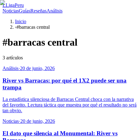
L
LigaPeru
Noticias
Guías
Reseñas
Análisis
Inicio
›
#barracas central
#
barracas central
3
artículos
Análisis
·
20 de junio, 2026
River vs Barracas: por qué el 1X2 puede ser una
trampa
La estadística silenciosa de Barracas Central choca con la narrativa
del favorito. Lectura táctica que muestra por qué el resultado no será
tan obvio.
Noticias
·
20 de junio, 2026
El dato que silencia al Monumental: River vs