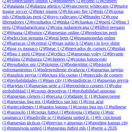
(
2
)
#
comerciantes unidos
(
2
)
#
monterrey
(
2
)
#
como
(
2
)
#
corners
(
2
)
#
atalanta
(
2
)
#
alianza atletico
(
2
)
#
vancouver whitecaps
(
2
)
#
major
league soccer
(
2
)
#
inter miami
(
2
)
#
chicago fire
(
2
)
#
mls
(
2
)
#
cuotas
mls
(
2
)
#
noticias perú
(
2
)
#
rayo vallecano
(
2
)
#
thunder
(
2
)
#
copa
libertadores
(
2
)
#
resultados
(
2
)
#
tinka
(
2
)
#
chankas
(
2
)
#
perú
(
2
)
#
liga 1
peru
(
2
)
#
sudamericana
(
2
)
#
copa sudamericana
(
2
)
#
fútbol peruano
(
2
)
#
tijuana
(
2
)
#
junior
(
2
)
#
apuestas online
(
2
)
#
tendencias perú
(
2
)
#
seleccion peruana
(
2
)
#
real betis
(
2
)
#
tragamonedas online
(
2
)
#
barracas
(
2
)
#
central
(
2
)
#
juan pablo ii
(
2
)
#
am i in love shine
(
2
)
#
psg vs monaco
(
2
)
#
ligue 1
(
2
)
#
mercados de corners
(
2
)
#
milan
(
2
)
#
liga 1 perú
(
2
)
#
psg
(
2
)
#
celtics
(
2
)
#
apuestas voley
(
2
)
#
levante
(
2
)
#
laliga
(
2
)
#
alianza
(
2
)
#
clippers
(
2
)
#
cuotas baloncesto
(
2
)
#
resultados uni
(
2
)
#
slotgms
(
2
)
#
bodø/glimt
(
2
)
#
historial
enfrentamientos
(
1
)
#
independiente rivadavia
(
1
)
#
apuestas tarjetas
(
1
)
#
analisis previa
(
1
)
#
lectura fría cuotas
(
1
)
#
mercado de corners
(
1
)
#
probabilidades
(
1
)
#
man city
(
1
)
#
estadísticas
(
1
)
#
apuestas previa
(
1
)
#
tarjetas
(
1
)
#
apuestas serie a
(
1
)
#
pronóstico corners
(
1
)
#
valor
probabilidad
(
1
)
#
cuotas deportivas
(
1
)
#
probabilidad apuestas
(
1
)
#
apuestas córners
(
1
)
#
necaxa
(
1
)
#
atlante fc
(
1
)
#
chapecoense
(
1
)
#
apuestas liga mx
(
1
)
#
atletico san luis
(
1
)
#
cruz azul
(
1
)
#
antecedentes
(
1
)
#
santos laguna
(
1
)
#
cuotas liga mx
(
1
)
#
udinese
(
1
)
#
sassuolo
(
1
)
#
cuotas futbol
(
1
)
#
bologna
(
1
)
#
lazio
(
1
)
#
utc
cajamarca
(
1
)
#
nashville sc
(
1
)
#
atlanta united fc
(
1
)
#
fc cincinnati
(
1
)
#
apuestas tácticas
(
1
)
#
previas y apuestas
(
1
)
#
sporting kansas city
(
1
)
#
minnesota united
(
1
)
#
apuestas futbol mls
(
1
)
#
serie a 2026