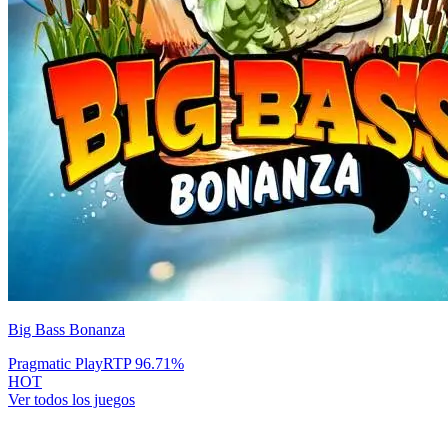
Big Bass Bonanza
Pragmatic Play
RTP
96.71
%
HOT
Ver todos los juegos