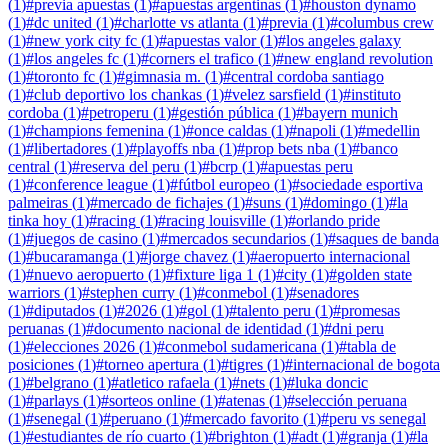
(
1
)
#
previa apuestas
(
1
)
#
apuestas argentinas
(
1
)
#
houston dynamo
(
1
)
#
dc united
(
1
)
#
charlotte vs atlanta
(
1
)
#
previa
(
1
)
#
columbus crew
(
1
)
#
new york city fc
(
1
)
#
apuestas valor
(
1
)
#
los angeles galaxy
(
1
)
#
los angeles fc
(
1
)
#
corners el trafico
(
1
)
#
new england revolution
(
1
)
#
toronto fc
(
1
)
#
gimnasia m.
(
1
)
#
central cordoba santiago
(
1
)
#
club deportivo los chankas
(
1
)
#
velez sarsfield
(
1
)
#
instituto
cordoba
(
1
)
#
petroperu
(
1
)
#
gestión pública
(
1
)
#
bayern munich
(
1
)
#
champions femenina
(
1
)
#
once caldas
(
1
)
#
napoli
(
1
)
#
medellin
(
1
)
#
libertadores
(
1
)
#
playoffs nba
(
1
)
#
prop bets nba
(
1
)
#
banco
central
(
1
)
#
reserva del peru
(
1
)
#
bcrp
(
1
)
#
apuestas peru
(
1
)
#
conference league
(
1
)
#
fútbol europeo
(
1
)
#
sociedade esportiva
palmeiras
(
1
)
#
mercado de fichajes
(
1
)
#
suns
(
1
)
#
domingo
(
1
)
#
la
tinka hoy
(
1
)
#
racing
(
1
)
#
racing louisville
(
1
)
#
orlando pride
(
1
)
#
juegos de casino
(
1
)
#
mercados secundarios
(
1
)
#
saques de banda
(
1
)
#
bucaramanga
(
1
)
#
jorge chavez
(
1
)
#
aeropuerto internacional
(
1
)
#
nuevo aeropuerto
(
1
)
#
fixture liga 1
(
1
)
#
city
(
1
)
#
golden state
warriors
(
1
)
#
stephen curry
(
1
)
#
conmebol
(
1
)
#
senadores
(
1
)
#
diputados
(
1
)
#
2026
(
1
)
#
gol
(
1
)
#
talento peru
(
1
)
#
promesas
peruanas
(
1
)
#
documento nacional de identidad
(
1
)
#
dni peru
(
1
)
#
elecciones 2026
(
1
)
#
conmebol sudamericana
(
1
)
#
tabla de
posiciones
(
1
)
#
torneo apertura
(
1
)
#
tigres
(
1
)
#
internacional de bogota
(
1
)
#
belgrano
(
1
)
#
atletico rafaela
(
1
)
#
nets
(
1
)
#
luka doncic
(
1
)
#
parlays
(
1
)
#
sorteos online
(
1
)
#
atenas
(
1
)
#
selección peruana
(
1
)
#
senegal
(
1
)
#
peruano
(
1
)
#
mercado favorito
(
1
)
#
peru vs senegal
(
1
)
#
estudiantes de río cuarto
(
1
)
#
brighton
(
1
)
#
adt
(
1
)
#
granja
(
1
)
#
la