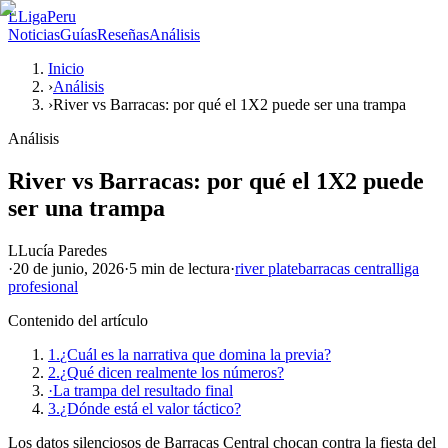
L
LigaPeru
Noticias
Guías
Reseñas
Análisis
Inicio
›
Análisis
›
River vs Barracas: por qué el 1X2 puede ser una trampa
Análisis
River vs Barracas: por qué el 1X2 puede
ser una trampa
L
Lucía Paredes
·
20 de junio, 2026
·
5 min
de lectura
·
river plate
barracas central
liga
profesional
Contenido del artículo
1.
¿Cuál es la narrativa que domina la previa?
2.
¿Qué dicen realmente los números?
·
La trampa del resultado final
3.
¿Dónde está el valor táctico?
Los datos silenciosos de Barracas Central chocan contra la fiesta del