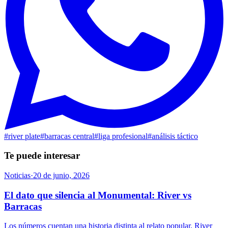
#
river plate
#
barracas central
#
liga profesional
#
análisis táctico
Te puede interesar
Noticias
·
20 de junio, 2026
El dato que silencia al Monumental: River vs
Barracas
Los números cuentan una historia distinta al relato popular. River