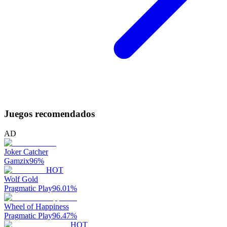
Juegos recomendados
AD
Joker Catcher
Gamzix
96
%
HOT
Wolf Gold
Pragmatic Play
96.01
%
Wheel of Happiness
Pragmatic Play
96.47
%
HOT