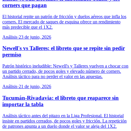
corners que pagan
El historial repite un patrón de fricción y duelos aéreos que infla los
corners. El mercado de saques de esquina ofrece un rendimiento
más predecible que el 1X2.
Análisis
·
23 de junio, 2026
Newell's vs Talleres: el libreto que se repite sin pedir
permiso
Patrón histórico ineludible: Newell's y Talleres vuelven a chocar con
un partido cerrado, de pocos goles y elevado número de corners.
Análisis táctico para no perder el valor en las apuestas.
Análisis
·
21 de junio, 2026
Tucumán-Rivadavia: el libreto que reaparece sin
importar la tabla
Análisis táctico antes del pitazo en la Liga Profesional. El historial
insiste en partidos cerrados, de pocos goles y fricción. La repetición
de patrones apunta a un duelo donde el valor se aleja del 1X2.