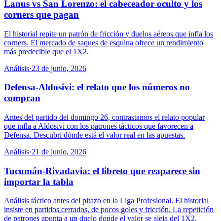
Lanus vs San Lorenzo: el cabeceador oculto y los
corners que pagan
El historial repite un patrón de fricción y duelos aéreos que infla los
corners. El mercado de saques de esquina ofrece un rendimiento
más predecible que el 1X2.
Análisis
·
23 de junio, 2026
Defensa-Aldosivi: el relato que los números no
compran
Antes del partido del domingo 26, contrastamos el relato popular
que infla a Aldosivi con los patrones tácticos que favorecen a
Defensa. Descubrí dónde está el valor real en las apuestas.
Análisis
·
21 de junio, 2026
Tucumán-Rivadavia: el libreto que reaparece sin
importar la tabla
Análisis táctico antes del pitazo en la Liga Profesional. El historial
insiste en partidos cerrados, de pocos goles y fricción. La repetición
de patrones apunta a un duelo donde el valor se aleja del 1X2.