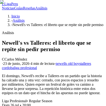
L
LigaPeru
Noticias
Guías
Reseñas
Análisis
Inicio
›
Análisis
›
Newell's vs Talleres: el libreto que se repite sin pedir permiso
Análisis
Newell's vs Talleres: el libreto que se
repite sin pedir permiso
C
Carlos Méndez
·
23 de junio, 2026
·
4 min
de lectura
·
newells old boys
talleres
cordoba
liga profesional
El domingo, Newell's recibe a Talleres en un partido que la historia
ha calcado una y otra vez: cerrado, con pocos espacios y resuelto
por milímetros. Quien espere un festival de goles va camino a
llevarse la peor sorpresa. La repetición histórica entre estos dos
equipos es un dato que el hincha de las apuestas no puede ignorar.
Liga Profesional
•
Regular Season
Dom 26 jul
•
20:00