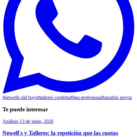
#
newells old boys
#
talleres cordoba
#
liga profesional
#
analisis previa
Te puede interesar
Análisis
·
13 de junio, 2026
Newell's y Talleres: la repetición que las cuotas