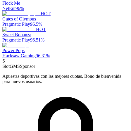
Flock Me
NetEnt
96
%
HOT
Gates of Olympus
Pragmatic Play
96.5
%
HOT
Sweet Bonanza
Pragmatic Play
96.51
%
Power Pops
Hacksaw Gaming
96.31
%
S
SlotGMS
Sponsor
Apuestas deportivas con las mejores cuotas. Bono de bienvenida
para nuevos usuarios.