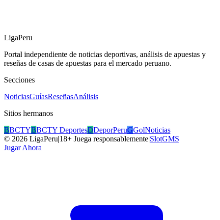
LigaPeru
Portal independiente de noticias deportivas, análisis de apuestas y
reseñas de casas de apuestas para el mercado peruano.
Secciones
Noticias
Guías
Reseñas
Análisis
Sitios hermanos
B
BCTY
B
BCTY Deportes
D
DeporPeru
G
GolNoticias
©
2026
LigaPeru
|
18+ Juega responsablemente
|
SlotGMS
Jugar Ahora