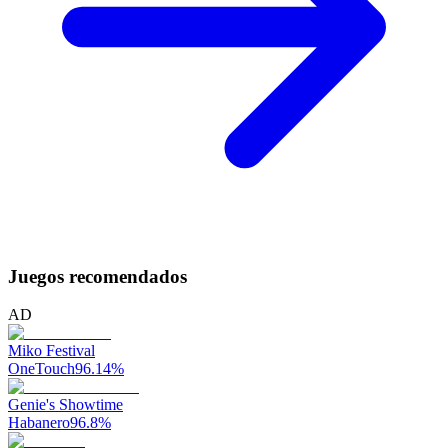
Juegos recomendados
AD
Miko Festival
OneTouch
96.14
%
Genie's Showtime
Habanero
96.8
%