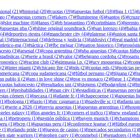
sional
(
21
)
#
historial
(
20
)
#
cuotas
(
19
)
#
apuestas futbol
(
18
)
#
liga 1
(
15
)
#
ngo
(
7
)
#
apuestas corners
(
7
)
#
lakers
(
7
)
#
fluminense
(
6
)
#
santos
(
6
)
#
cruze
6
)
#
slot machine
(
6
)
#
lanus
(
5
)
#
rb bragantino
(
5
)
#
corinthians
(
5
)
#
gremio
#
apuestas nba
(
5
)
#
shine original soundtrack
(
5
)
#
san lorenzo
(
4
)
#
bahia
(
4
)
#
deportivo riestra
(
4
)
#
manchester city
(
4
)
#
platense
(
4
)
#
union santa 
al
(
3
)
#
internacional
(
3
)
#
defensa y justicia
(
3
)
#
aldosivi
(
3
)
#
real madrid
atletico-mg
(
3
)
#
táctica
(
3
)
#
fbc melgar
(
3
)
#
patron historico
(
3
)
#
pronósti
ncesto
(
3
)
#
arsenal
(
3
)
#
copa argentina
(
3
)
#
nba apuestas
(
3
)
#
cuotas fútbo
stadisticas
(
2
)
#
serie a brasil
(
2
)
#
valor
(
2
)
#
belgrano cordoba
(
2
)
#
rosario
ronostico
(
2
)
#
racing club
(
2
)
#
gimnasia l.p.
(
2
)
#
ucv moquegua
(
2
)
#
come
(
2
)
#
inter miami
(
2
)
#
chicago fire
(
2
)
#
mls
(
2
)
#
cuotas mls
(
2
)
#
noticias pe
americana
(
2
)
#
copa sudamericana
(
2
)
#
fútbol peruano
(
2
)
#
tijuana
(
2
)
#
j
an pablo ii
(
2
)
#
am i in love shine
(
2
)
#
psg vs monaco
(
2
)
#
ligue 1
(
2
)
#
me
cuotas baloncesto
(
2
)
#
resultados uni
(
2
)
#
slotgms
(
2
)
#
bodø/glimt
(
2
)
#
hi
ers
(
1
)
#
probabilidades
(
1
)
#
man city
(
1
)
#
estadísticas
(
1
)
#
apuestas previ
stas córners
(
1
)
#
necaxa
(
1
)
#
atlante fc
(
1
)
#
chapecoense
(
1
)
#
apuestas l
(
1
)
#
bologna
(
1
)
#
lazio
(
1
)
#
utc cajamarca
(
1
)
#
nashville sc
(
1
)
#
atlanta un
(
1
)
#
serie a 2026
(
1
)
#
previa apuestas
(
1
)
#
apuestas argentinas
(
1
)
#
houst
ngeles galaxy
(
1
)
#
los angeles fc
(
1
)
#
corners el trafico
(
1
)
#
new england r
ba
(
1
)
#
petroperu
(
1
)
#
gestión pública
(
1
)
#
bayern munich
(
1
)
#
champions
peru
(
1
)
#
bcrp
(
1
)
#
apuestas peru
(
1
)
#
conference league
(
1
)
#
fútbol euro
e
(
1
)
#
orlando pride
(
1
)
#
juegos de casino
(
1
)
#
mercados secundarios
(
1
)
en state warriors
(
1
)
#
stephen curry
(
1
)
#
conmebol
(
1
)
#
senadores
(
1
)
#
di