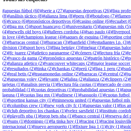
#
apuestas fútbol
(
60
)
#
serie a
(
27
)
#
apuestas deportivas
(
26
)
#
liga profe
(
8
)
#
análisis táctico
(
8
)
#
alianza lima
(
8
)
#
peru
(
8
)
#
botafogo
(
7
)
#
flame
(
6
)
#
cusco
(
6
)
#
pronósticos deportivos
(
6
)
#
casino online
(
6
)
#
ecuabet
(
(
5
)
#
liga mx
(
5
)
#
sport huancayo
(
5
)
#
universitario
(
5
)
#
apuestas mls
(
5
)
(
4
)
#
newells old boys
(
4
)
#
talleres cordoba
(
4
)
#
sao paulo
(
4
)
#
liverpool
in love
(
4
)
#
champions league
(
4
)
#
saques de esquina
(
3
)
#
sporting crist
(
3
)
#
barracas central
(
3
)
#
huracan
(
3
)
#
banfield
(
3
)
#
estudiantes l.p.
(
3
)
#
division
(
3
)
#
sport boys
(
3
)
#
liga betplay
(
3
)
#
melgar
(
3
)
#
apuestas balo
(
2
)
#
fc juarez
(
2
)
#
atletico paranaense
(
2
)
#
córners
(
2
)
#
lectura fría
(
2
)
#
e
(
2
)
#
vasco da gama
(
2
)
#
pronóstico apuestas
(
2
)
#
patrón histórico
(
2
)
#
p
(
2
)
#
alianza atletico
(
2
)
#
vancouver whitecaps
(
2
)
#
major league soccer
(
2
)
#
resultados
(
2
)
#
tinka
(
2
)
#
chankas
(
2
)
#
perú
(
2
)
#
liga 1 peru
(
2
)
#
sud
(
2
)
#
real betis
(
2
)
#
tragamonedas online
(
2
)
#
barracas
(
2
)
#
central
(
2
)
#
ju
(
2
)
#
apuestas voley
(
2
)
#
levante
(
2
)
#
laliga
(
2
)
#
alianza
(
2
)
#
clippers
(
2
)
#
tarjetas
(
1
)
#
analisis previa
(
1
)
#
lectura fría cuotas
(
1
)
#
mercado de corn
probabilidad
(
1
)
#
cuotas deportivas
(
1
)
#
probabilidad apuestas
(
1
)
#
apue
laguna
(
1
)
#
cuotas liga mx
(
1
)
#
udinese
(
1
)
#
sassuolo
(
1
)
#
cuotas futbol
(
1
)
#
sporting kansas city
(
1
)
#
minnesota united
(
1
)
#
apuestas futbol mls
(
1
)
#
columbus crew
(
1
)
#
new york city fc
(
1
)
#
apuestas valor
(
1
)
#
los a
(
1
)
#
club deportivo los chankas
(
1
)
#
velez sarsfield
(
1
)
#
instituto cordo
(
1
)
#
playoffs nba
(
1
)
#
prop bets nba
(
1
)
#
banco central
(
1
)
#
reserva del 
(
1
)
#
suns
(
1
)
#
domingo
(
1
)
#
la tinka hoy
(
1
)
#
racing
(
1
)
#
racing louisvill
internacional
(
1
)
#
nuevo aeropuerto
(
1
)
#
fixture liga 1
(
1
)
#
city
(
1
)
#
gold