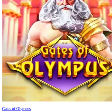
Gates of Olympus