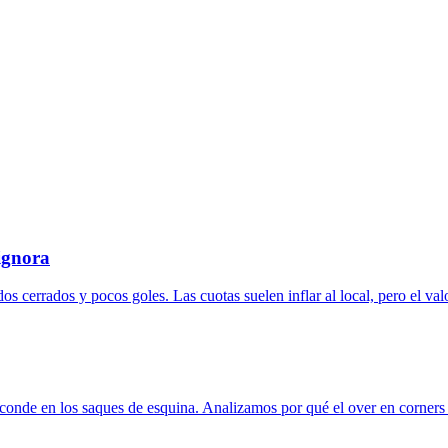
ignora
dos cerrados y pocos goles. Las cuotas suelen inflar al local, pero el val
sconde en los saques de esquina. Analizamos por qué el over en corners e