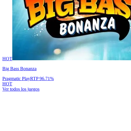
HOT
Big Bass Bonanza
Pragmatic Play
RTP
96.71
%
HOT
Ver todos los juegos