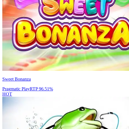
Sweet Bonanza
Pragmatic Play
RTP
96.51
%
HOT