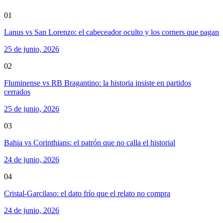
01
Lanus vs San Lorenzo: el cabeceador oculto y los corners que pagan
25 de junio, 2026
02
Fluminense vs RB Bragantino: la historia insiste en partidos
cerrados
25 de junio, 2026
03
Bahia vs Corinthians: el patrón que no calla el historial
24 de junio, 2026
04
Cristal-Garcilaso: el dato frío que el relato no compra
24 de junio, 2026