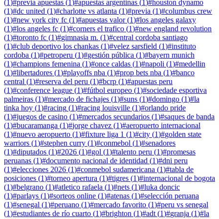
(
1
)
#
previa apuestas
(
1
)
#
apuestas argentinas
(
1
)
#
houston dynamo
(
1
)
#
dc united
(
1
)
#
charlotte vs atlanta
(
1
)
#
previa
(
1
)
#
columbus crew
(
1
)
#
new york city fc
(
1
)
#
apuestas valor
(
1
)
#
los angeles galaxy
(
1
)
#
los angeles fc
(
1
)
#
corners el trafico
(
1
)
#
new england revolution
(
1
)
#
toronto fc
(
1
)
#
gimnasia m.
(
1
)
#
central cordoba santiago
(
1
)
#
club deportivo los chankas
(
1
)
#
velez sarsfield
(
1
)
#
instituto
cordoba
(
1
)
#
petroperu
(
1
)
#
gestión pública
(
1
)
#
bayern munich
(
1
)
#
champions femenina
(
1
)
#
once caldas
(
1
)
#
napoli
(
1
)
#
medellin
(
1
)
#
libertadores
(
1
)
#
playoffs nba
(
1
)
#
prop bets nba
(
1
)
#
banco
central
(
1
)
#
reserva del peru
(
1
)
#
bcrp
(
1
)
#
apuestas peru
(
1
)
#
conference league
(
1
)
#
fútbol europeo
(
1
)
#
sociedade esportiva
palmeiras
(
1
)
#
mercado de fichajes
(
1
)
#
suns
(
1
)
#
domingo
(
1
)
#
la
tinka hoy
(
1
)
#
racing
(
1
)
#
racing louisville
(
1
)
#
orlando pride
(
1
)
#
juegos de casino
(
1
)
#
mercados secundarios
(
1
)
#
saques de banda
(
1
)
#
bucaramanga
(
1
)
#
jorge chavez
(
1
)
#
aeropuerto internacional
(
1
)
#
nuevo aeropuerto
(
1
)
#
fixture liga 1
(
1
)
#
city
(
1
)
#
golden state
warriors
(
1
)
#
stephen curry
(
1
)
#
conmebol
(
1
)
#
senadores
(
1
)
#
diputados
(
1
)
#
2026
(
1
)
#
gol
(
1
)
#
talento peru
(
1
)
#
promesas
peruanas
(
1
)
#
documento nacional de identidad
(
1
)
#
dni peru
(
1
)
#
elecciones 2026
(
1
)
#
conmebol sudamericana
(
1
)
#
tabla de
posiciones
(
1
)
#
torneo apertura
(
1
)
#
tigres
(
1
)
#
internacional de bogota
(
1
)
#
belgrano
(
1
)
#
atletico rafaela
(
1
)
#
nets
(
1
)
#
luka doncic
(
1
)
#
parlays
(
1
)
#
sorteos online
(
1
)
#
atenas
(
1
)
#
selección peruana
(
1
)
#
senegal
(
1
)
#
peruano
(
1
)
#
mercado favorito
(
1
)
#
peru vs senegal
(
1
)
#
estudiantes de río cuarto
(
1
)
#
brighton
(
1
)
#
adt
(
1
)
#
granja
(
1
)
#
la