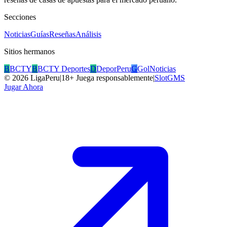
Secciones
Noticias
Guías
Reseñas
Análisis
Sitios hermanos
B
BCTY
B
BCTY Deportes
D
DeporPeru
G
GolNoticias
©
2026
LigaPeru
|
18+ Juega responsablemente
|
SlotGMS
Jugar Ahora