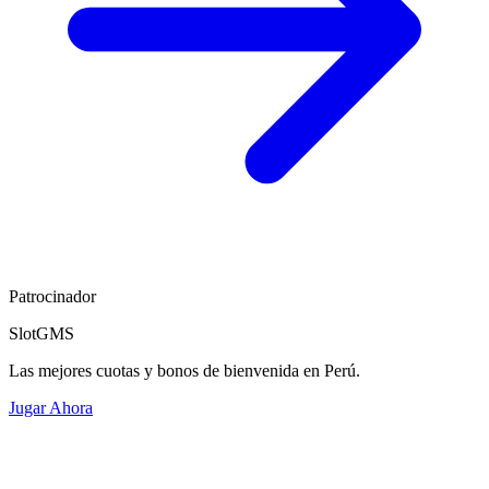
Patrocinador
SlotGMS
Las mejores cuotas y bonos de bienvenida en Perú.
Jugar Ahora