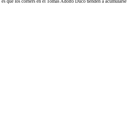
etir, es que los corners en el Tomás Adolfo Ducó tienden a acumularse