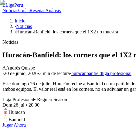
L
LigaPeru
Noticias
Guías
Reseñas
Análisis
Inicio
›
Noticias
›
Huracán-Banfield: los corners que el 1X2 no muestra
Noticias
Huracán-Banfield: los corners que el 1X2 
A
Andrés Quispe
·
20 de junio, 2026
·
3 min
de lectura
·
huracan
banfield
liga profesional
Este domingo 26 de julio, Huracán recibe a Banfield en un partido dond
ambos equipos. El valor real está en los corners, no en adivinar un ga
Liga Profesional
•
Regular Season
Dom 26 jul
•
20:00
Huracan
Banfield
Jugar Ahora