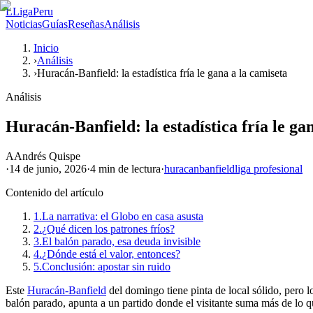
L
LigaPeru
Noticias
Guías
Reseñas
Análisis
Inicio
›
Análisis
›
Huracán-Banfield: la estadística fría le gana a la camiseta
Análisis
Huracán-Banfield: la estadística fría le ga
A
Andrés Quispe
·
14 de junio, 2026
·
4 min
de lectura
·
huracan
banfield
liga profesional
Contenido del artículo
1.
La narrativa: el Globo en casa asusta
2.
¿Qué dicen los patrones fríos?
3.
El balón parado, esa deuda invisible
4.
¿Dónde está el valor, entonces?
5.
Conclusión: apostar sin ruido
Este
Huracán-Banfield
del domingo tiene pinta de local sólido, pero lo
balón parado, apunta a un partido donde el visitante suma más de lo qu