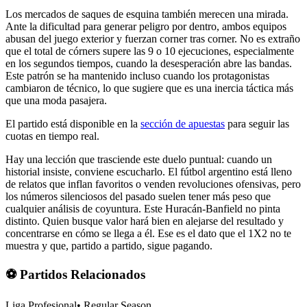
Los mercados de saques de esquina también merecen una mirada.
Ante la dificultad para generar peligro por dentro, ambos equipos
abusan del juego exterior y fuerzan corner tras corner. No es extraño
que el total de córners supere las 9 o 10 ejecuciones, especialmente
en los segundos tiempos, cuando la desesperación abre las bandas.
Este patrón se ha mantenido incluso cuando los protagonistas
cambiaron de técnico, lo que sugiere que es una inercia táctica más
que una moda pasajera.
El partido está disponible en la
sección de apuestas
para seguir las
cuotas en tiempo real.
Hay una lección que trasciende este duelo puntual: cuando un
historial insiste, conviene escucharlo. El fútbol argentino está lleno
de relatos que inflan favoritos o venden revoluciones ofensivas, pero
los números silenciosos del pasado suelen tener más peso que
cualquier análisis de coyuntura. Este Huracán-Banfield no pinta
distinto. Quien busque valor hará bien en alejarse del resultado y
concentrarse en cómo se llega a él. Ese es el dato que el 1X2 no te
muestra y que, partido a partido, sigue pagando.
⚽ Partidos Relacionados
Liga Profesional
•
Regular Season