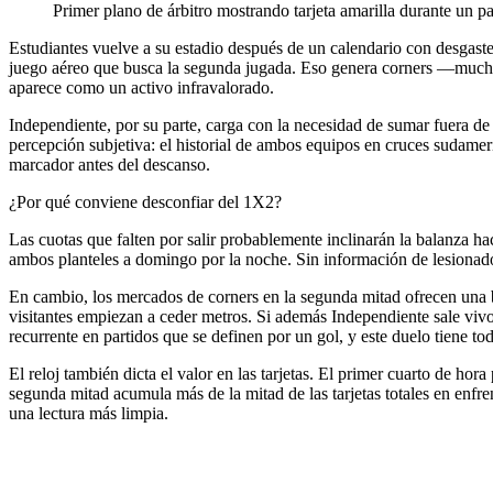
Primer plano de árbitro mostrando tarjeta amarilla durante un pa
Estudiantes vuelve a su estadio después de un calendario con desgaste f
juego aéreo que busca la segunda jugada. Eso genera corners —muchos—
aparece como un activo infravalorado.
Independiente, por su parte, carga con la necesidad de sumar fuera de 
percepción subjetiva: el historial de ambos equipos en cruces sudamer
marcador antes del descanso.
¿Por qué conviene desconfiar del 1X2?
Las cuotas que falten por salir probablemente inclinarán la balanza ha
ambos planteles a domingo por la noche. Sin información de lesionados
En cambio, los mercados de corners en la segunda mitad ofrecen una ba
visitantes empiezan a ceder metros. Si además Independiente sale vivo
recurrente en partidos que se definen por un gol, y este duelo tiene tod
El reloj también dicta el valor en las tarjetas. El primer cuarto de h
segunda mitad acumula más de la mitad de las tarjetas totales en enfr
una lectura más limpia.