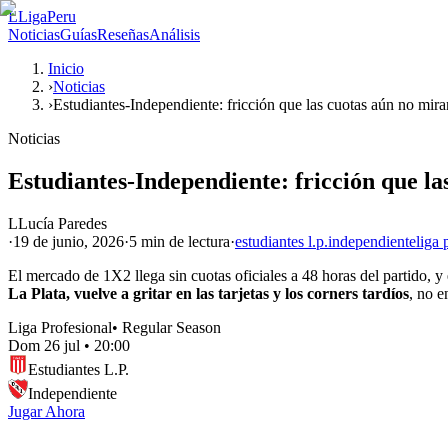
L
LigaPeru
Noticias
Guías
Reseñas
Análisis
Inicio
›
Noticias
›
Estudiantes-Independiente: fricción que las cuotas aún no mira
Noticias
Estudiantes-Independiente: fricción que la
L
Lucía Paredes
·
19 de junio, 2026
·
5 min
de lectura
·
estudiantes l.p.
independiente
liga 
El mercado de 1X2 llega sin cuotas oficiales a 48 horas del partido, y
La Plata, vuelve a gritar en las tarjetas y los corners tardíos
, no e
Liga Profesional
•
Regular Season
Dom 26 jul
•
20:00
Estudiantes L.P.
Independiente
Jugar Ahora