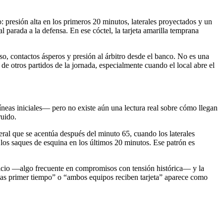
o: presión alta en los primeros 20 minutos, laterales proyectados y un
arada a la defensa. En ese cóctel, la tarjeta amarilla temprana
so, contactos ásperos y presión al árbitro desde el banco. No es una
e otros partidos de la jornada, especialmente cuando el local abre el
líneas iniciales— pero no existe aún una lectura real sobre cómo llegan
ruido.
ral que se acentúa después del minuto 65, cuando los laterales
 los saques de esquina en los últimos 20 minutos. Ese patrón es
l inicio —algo frecuente en compromisos con tensión histórica— y la
etas primer tiempo” o “ambos equipos reciben tarjeta” aparece como