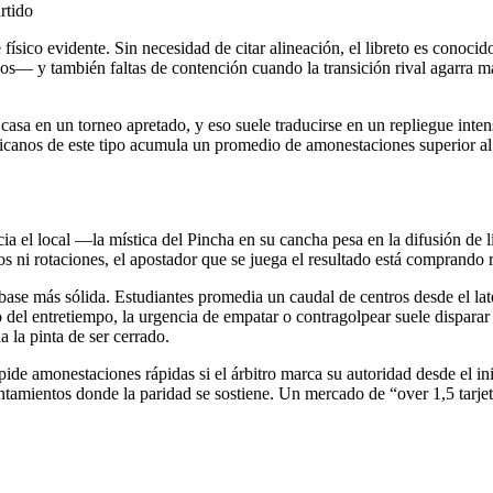
rtido
ísico evidente. Sin necesidad de citar alineación, el libreto es conocid
 y también faltas de contención cuando la transición rival agarra mal p
casa en un torneo apretado, y eso suele traducirse en un repliegue inten
icanos de este tipo acumula un promedio de amonestaciones superior al d
cia el local —la mística del Pincha en su cancha pesa en la difusión de 
 ni rotaciones, el apostador que se juega el resultado está comprando 
se más sólida. Estudiantes promedia un caudal de centros desde el late
 del entretiempo, la urgencia de empatar o contragolpear suele disparar
a la pinta de ser cerrado.
ora pide amonestaciones rápidas si el árbitro marca su autoridad desde e
entamientos donde la paridad se sostiene. Un mercado de “over 1,5 tarj