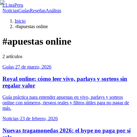
L
LigaPeru
Noticias
Guías
Reseñas
Análisis
Inicio
›
#apuestas online
#
apuestas online
2
artículos
Guías
·
27 de marzo, 2026
Royal online: cómo leer vivo, parlays y sorteos sin
regalar valor
Guía práctica para entender apuestas en vivo, parlays y sorteos
online con números, riesgos reales y filtros útiles para no pagar de
más.
Noticias
·
23 de febrero, 2026
Nuevas tragamonedas 2026: el hype no paga por sí