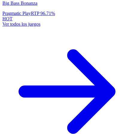
Big Bass Bonanza
Pragmatic Play
RTP
96.71
%
HOT
Ver todos los juegos