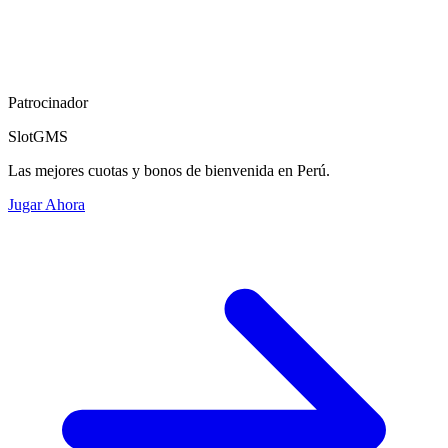
Patrocinador
SlotGMS
Las mejores cuotas y bonos de bienvenida en Perú.
Jugar Ahora