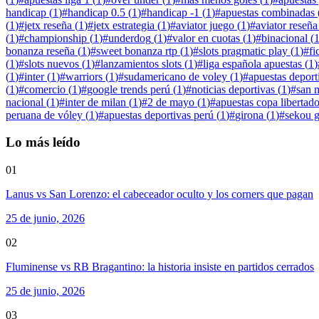
handicap
(
1
)
#
handicap 0.5
(
1
)
#
handicap -1
(
1
)
#
apuestas combinadas
(
1
)
#
jetx reseña
(
1
)
#
jetx estrategia
(
1
)
#
aviator juego
(
1
)
#
aviator reseña
(
1
)
#
championship
(
1
)
#
underdog
(
1
)
#
valor en cuotas
(
1
)
#
binacional
(
bonanza reseña
(
1
)
#
sweet bonanza rtp
(
1
)
#
slots pragmatic play
(
1
)
#
fi
(
1
)
#
slots nuevos
(
1
)
#
lanzamientos slots
(
1
)
#
liga española apuestas
(
1
)
(
1
)
#
inter
(
1
)
#
warriors
(
1
)
#
sudamericano de voley
(
1
)
#
apuestas deport
(
1
)
#
comercio
(
1
)
#
google trends perú
(
1
)
#
noticias deportivas
(
1
)
#
san 
nacional
(
1
)
#
inter de milan
(
1
)
#
2 de mayo
(
1
)
#
apuestas copa libertad
peruana de vóley
(
1
)
#
apuestas deportivas perú
(
1
)
#
girona
(
1
)
#
sekou 
Lo más leído
01
Lanus vs San Lorenzo: el cabeceador oculto y los corners que pagan
25 de junio, 2026
02
Fluminense vs RB Bragantino: la historia insiste en partidos cerrados
25 de junio, 2026
03