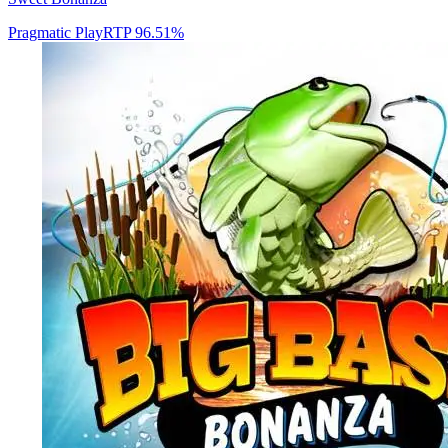
Pragmatic Play
RTP
96.51
%