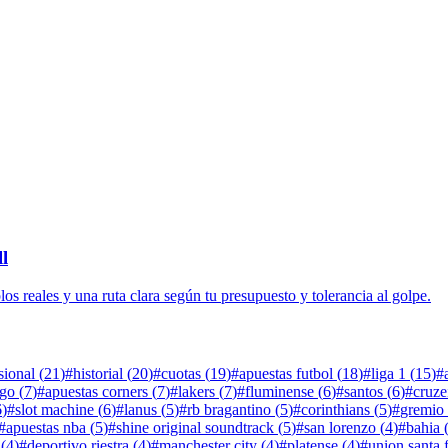
ll
os reales y una ruta clara según tu presupuesto y tolerancia al golpe.
sional
(
21
)
#
historial
(
20
)
#
cuotas
(
19
)
#
apuestas futbol
(
18
)
#
liga 1
(
15
)
#
ngo
(
7
)
#
apuestas corners
(
7
)
#
lakers
(
7
)
#
fluminense
(
6
)
#
santos
(
6
)
#
cruze
6
)
#
slot machine
(
6
)
#
lanus
(
5
)
#
rb bragantino
(
5
)
#
corinthians
(
5
)
#
gremio
#
apuestas nba
(
5
)
#
shine original soundtrack
(
5
)
#
san lorenzo
(
4
)
#
bahia
(
4
)
#
deportivo riestra
(
4
)
#
manchester city
(
4
)
#
platense
(
4
)
#
union santa 