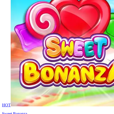
HOT
Sweet Bonanza