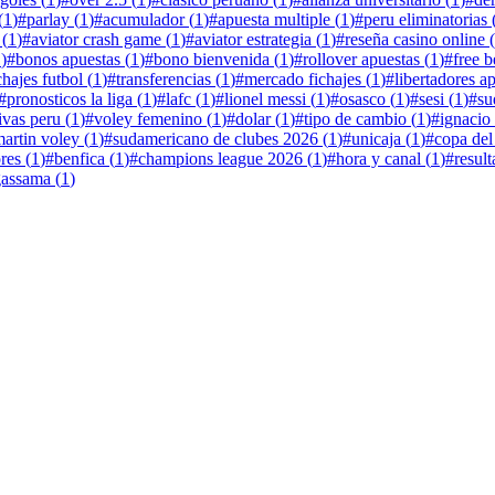
(
1
)
#
parlay
(
1
)
#
acumulador
(
1
)
#
apuesta multiple
(
1
)
#
peru eliminatorias
(
1
)
#
aviator crash game
(
1
)
#
aviator estrategia
(
1
)
#
reseña casino online
(
1
)
#
bonos apuestas
(
1
)
#
bono bienvenida
(
1
)
#
rollover apuestas
(
1
)
#
free b
chajes futbol
(
1
)
#
transferencias
(
1
)
#
mercado fichajes
(
1
)
#
libertadores a
#
pronosticos la liga
(
1
)
#
lafc
(
1
)
#
lionel messi
(
1
)
#
osasco
(
1
)
#
sesi
(
1
)
#
su
ivas peru
(
1
)
#
voley femenino
(
1
)
#
dolar
(
1
)
#
tipo de cambio
(
1
)
#
ignacio
martin voley
(
1
)
#
sudamericano de clubes 2026
(
1
)
#
unicaja
(
1
)
#
copa del
ores
(
1
)
#
benfica
(
1
)
#
champions league 2026
(
1
)
#
hora y canal
(
1
)
#
resul
gassama
(
1
)