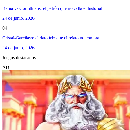
Bahia vs Corinthians: el patrón que no calla el historial
24 de junio, 2026
04
Cristal-Garcilaso: el dato frío que el relato no compra
24 de junio, 2026
Juegos destacados
AD