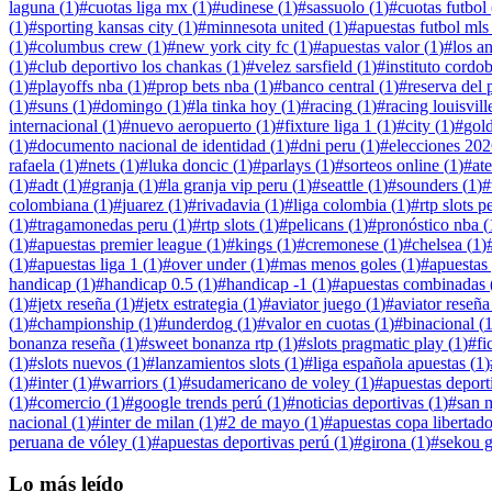
laguna
(
1
)
#
cuotas liga mx
(
1
)
#
udinese
(
1
)
#
sassuolo
(
1
)
#
cuotas futbol
(
1
)
#
sporting kansas city
(
1
)
#
minnesota united
(
1
)
#
apuestas futbol mls
(
1
)
#
columbus crew
(
1
)
#
new york city fc
(
1
)
#
apuestas valor
(
1
)
#
los a
(
1
)
#
club deportivo los chankas
(
1
)
#
velez sarsfield
(
1
)
#
instituto cordo
(
1
)
#
playoffs nba
(
1
)
#
prop bets nba
(
1
)
#
banco central
(
1
)
#
reserva del 
(
1
)
#
suns
(
1
)
#
domingo
(
1
)
#
la tinka hoy
(
1
)
#
racing
(
1
)
#
racing louisvill
internacional
(
1
)
#
nuevo aeropuerto
(
1
)
#
fixture liga 1
(
1
)
#
city
(
1
)
#
gold
(
1
)
#
documento nacional de identidad
(
1
)
#
dni peru
(
1
)
#
elecciones 20
rafaela
(
1
)
#
nets
(
1
)
#
luka doncic
(
1
)
#
parlays
(
1
)
#
sorteos online
(
1
)
#
at
(
1
)
#
adt
(
1
)
#
granja
(
1
)
#
la granja vip peru
(
1
)
#
seattle
(
1
)
#
sounders
(
1
)
#
colombiana
(
1
)
#
juarez
(
1
)
#
rivadavia
(
1
)
#
liga colombia
(
1
)
#
rtp slots p
(
1
)
#
tragamonedas peru
(
1
)
#
rtp slots
(
1
)
#
pelicans
(
1
)
#
pronóstico nba
(
(
1
)
#
apuestas premier league
(
1
)
#
kings
(
1
)
#
cremonese
(
1
)
#
chelsea
(
1
)
(
1
)
#
apuestas liga 1
(
1
)
#
over under
(
1
)
#
mas menos goles
(
1
)
#
apuestas
handicap
(
1
)
#
handicap 0.5
(
1
)
#
handicap -1
(
1
)
#
apuestas combinadas
(
1
)
#
jetx reseña
(
1
)
#
jetx estrategia
(
1
)
#
aviator juego
(
1
)
#
aviator reseña
(
1
)
#
championship
(
1
)
#
underdog
(
1
)
#
valor en cuotas
(
1
)
#
binacional
(
bonanza reseña
(
1
)
#
sweet bonanza rtp
(
1
)
#
slots pragmatic play
(
1
)
#
fi
(
1
)
#
slots nuevos
(
1
)
#
lanzamientos slots
(
1
)
#
liga española apuestas
(
1
)
(
1
)
#
inter
(
1
)
#
warriors
(
1
)
#
sudamericano de voley
(
1
)
#
apuestas deport
(
1
)
#
comercio
(
1
)
#
google trends perú
(
1
)
#
noticias deportivas
(
1
)
#
san 
nacional
(
1
)
#
inter de milan
(
1
)
#
2 de mayo
(
1
)
#
apuestas copa libertad
peruana de vóley
(
1
)
#
apuestas deportivas perú
(
1
)
#
girona
(
1
)
#
sekou 
Lo más leído