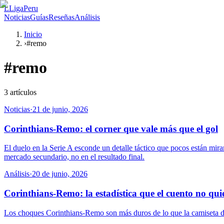
L
LigaPeru
Noticias
Guías
Reseñas
Análisis
Inicio
›
#remo
#
remo
3
artículos
Noticias
·
21 de junio, 2026
Corinthians-Remo: el corner que vale más que el gol
El duelo en la Serie A esconde un detalle táctico que pocos están mir
mercado secundario, no en el resultado final.
Análisis
·
20 de junio, 2026
Corinthians-Remo: la estadística que el cuento no qui
Los choques Corinthians-Remo son más duros de lo que la camiseta dice.