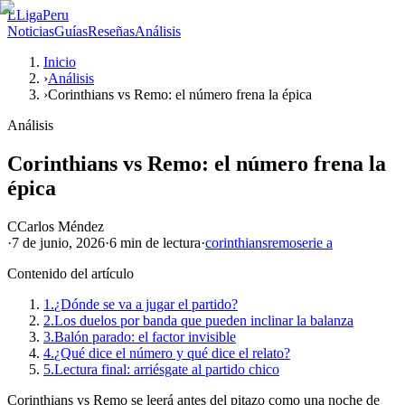
L
LigaPeru
Noticias
Guías
Reseñas
Análisis
Inicio
›
Análisis
›
Corinthians vs Remo: el número frena la épica
Análisis
Corinthians vs Remo: el número frena la
épica
C
Carlos Méndez
·
7 de junio, 2026
·
6 min
de lectura
·
corinthians
remo
serie a
Contenido del artículo
1.
¿Dónde se va a jugar el partido?
2.
Los duelos por banda que pueden inclinar la balanza
3.
Balón parado: el factor invisible
4.
¿Qué dice el número y qué dice el relato?
5.
Lectura final: arriésgate al partido chico
Corinthians vs Remo se leerá antes del pitazo como una noche de