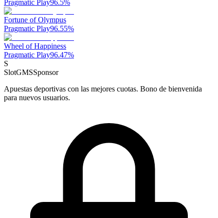
Pragmatic Play
96.5
%
Fortune of Olympus
Pragmatic Play
96.55
%
Wheel of Happiness
Pragmatic Play
96.47
%
S
SlotGMS
Sponsor
Apuestas deportivas con las mejores cuotas. Bono de bienvenida
para nuevos usuarios.