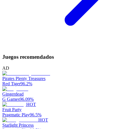
Juegos recomendados
AD
Pirates Plenty Treasures
Red Tiger
96.2
%
Gingerdead
G Games
96.09
%
HOT
Fruit Party
Pragmatic Play
96.5
%
HOT
Starlight Princess