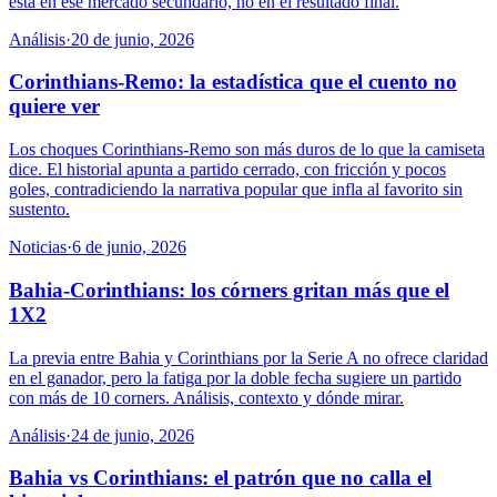
está en ese mercado secundario, no en el resultado final.
Análisis
·
20 de junio, 2026
Corinthians-Remo: la estadística que el cuento no
quiere ver
Los choques Corinthians-Remo son más duros de lo que la camiseta
dice. El historial apunta a partido cerrado, con fricción y pocos
goles, contradiciendo la narrativa popular que infla al favorito sin
sustento.
Noticias
·
6 de junio, 2026
Bahia-Corinthians: los córners gritan más que el
1X2
La previa entre Bahia y Corinthians por la Serie A no ofrece claridad
en el ganador, pero la fatiga por la doble fecha sugiere un partido
con más de 10 corners. Análisis, contexto y dónde mirar.
Análisis
·
24 de junio, 2026
Bahia vs Corinthians: el patrón que no calla el