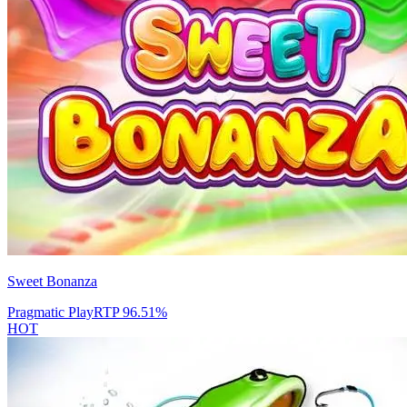
Sweet Bonanza
Pragmatic Play
RTP
96.51
%
HOT