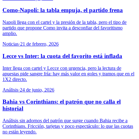
Como-Napoli: la tabla empuja, el partido frena
Napoli llega con el cartel y la presión de la tabla, pero el tipo de
partido que propone Como invita a desconfiar del favoritismo
amplio.
Noticias
·
21 de febrero, 2026
Lecce vs Inter: la cuota del favorito está inflada
Inter llega con cartel y Lecce con urgencia, pero la lectura de
apuestas pide sangre fría: hay más valor en goles y tramos que en el
1X2 directo.
Análisis
·
24 de junio, 2026
Bahia vs Corinthians: el patrón que no calla el
historial
Análisis sin adornos del patrón que surge cuando Bahia recibe a
Corinthians. Fricción, tarjetas y poco espectáculo: lo que las cuotas
no están leyendo.