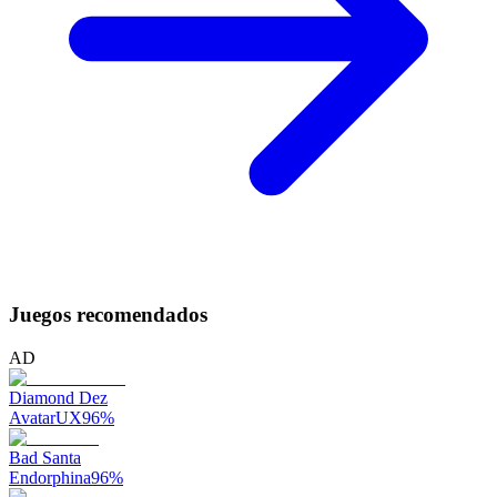
Juegos recomendados
AD
Diamond Dez
AvatarUX
96
%
Bad Santa
Endorphina
96
%