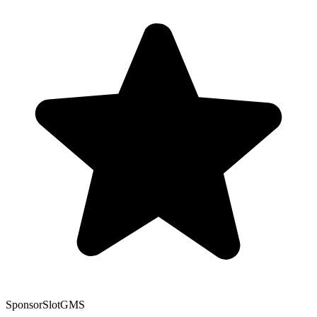
Sponsor
SlotGMS