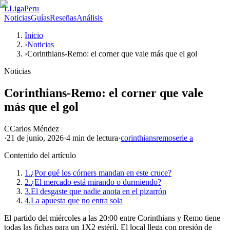
L
LigaPeru
Noticias
Guías
Reseñas
Análisis
Inicio
›
Noticias
›
Corinthians-Remo: el corner que vale más que el gol
Noticias
Corinthians-Remo: el corner que vale
más que el gol
C
Carlos Méndez
·
21 de junio, 2026
·
4 min
de lectura
·
corinthians
remo
serie a
Contenido del artículo
1.
¿Por qué los córners mandan en este cruce?
2.
¿El mercado está mirando o durmiendo?
3.
El desgaste que nadie anota en el pizarrón
4.
La apuesta que no entra sola
El partido del miércoles a las 20:00 entre Corinthians y Remo tiene
todas las fichas para un 1X2 estéril. El local llega con presión de