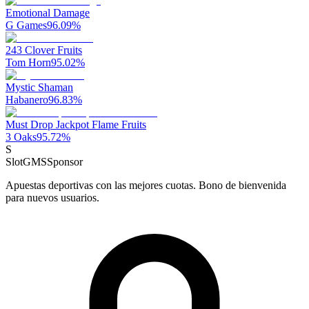
Emotional Damage
G Games
96.09
%
243 Clover Fruits
Tom Horn
95.02
%
Mystic Shaman
Habanero
96.83
%
Must Drop Jackpot Flame Fruits
3 Oaks
95.72
%
S
SlotGMS
Sponsor
Apuestas deportivas con las mejores cuotas. Bono de bienvenida
para nuevos usuarios.