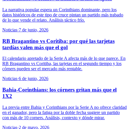
La narrativa popular espera un Corinthians dominante, pero los
datos históricos de este tipo de cruce pintan un partido más trabado
de lo que vende el relato. Análisis táctico frío.
Noticias
·
7 de junio, 2026
RB Bragantino vs Coritiba: por qué las tarjetas
tardías valen más que el gol
El calendario apretado de la Serie A afecta más de lo que parece. En
RB Bragantino vs Coritiba, las tarjetas en el segundo tiempo y los
córners pueden ser el mercado más rentable.
Noticias
·
6 de junio, 2026
Bahia-Corinthians: los córners gritan más que el
1X2
La previa entre Bahia y Corinthians por la Serie A no ofrece claridad
en el ganador, pero la fatiga por la doble fecha sugiere un partido
con más de 10 corners. Análisis, contexto y dónde mirar.
Noticias
·
2 de mayo, 2026