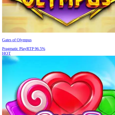
Gates of Olympus
Pragmatic Play
RTP
96.5
%
HOT