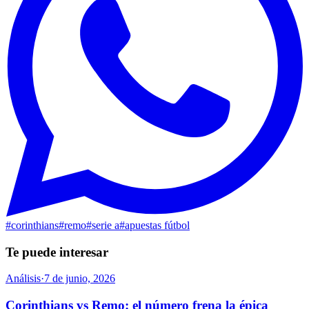
#
corinthians
#
remo
#
serie a
#
apuestas fútbol
Te puede interesar
Análisis
·
7 de junio, 2026
Corinthians vs Remo: el número frena la épica