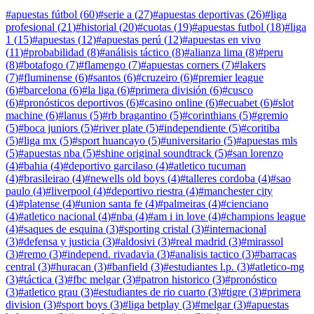
#
apuestas fútbol
(
60
)
#
serie a
(
27
)
#
apuestas deportivas
(
26
)
#
liga
profesional
(
21
)
#
historial
(
20
)
#
cuotas
(
19
)
#
apuestas futbol
(
18
)
#
liga
1
(
15
)
#
apuestas
(
12
)
#
apuestas perú
(
12
)
#
apuestas en vivo
(
11
)
#
probabilidad
(
8
)
#
análisis táctico
(
8
)
#
alianza lima
(
8
)
#
peru
(
8
)
#
botafogo
(
7
)
#
flamengo
(
7
)
#
apuestas corners
(
7
)
#
lakers
(
7
)
#
fluminense
(
6
)
#
santos
(
6
)
#
cruzeiro
(
6
)
#
premier league
(
6
)
#
barcelona
(
6
)
#
la liga
(
6
)
#
primera división
(
6
)
#
cusco
(
6
)
#
pronósticos deportivos
(
6
)
#
casino online
(
6
)
#
ecuabet
(
6
)
#
slot
machine
(
6
)
#
lanus
(
5
)
#
rb bragantino
(
5
)
#
corinthians
(
5
)
#
gremio
(
5
)
#
boca juniors
(
5
)
#
river plate
(
5
)
#
independiente
(
5
)
#
coritiba
(
5
)
#
liga mx
(
5
)
#
sport huancayo
(
5
)
#
universitario
(
5
)
#
apuestas mls
(
5
)
#
apuestas nba
(
5
)
#
shine original soundtrack
(
5
)
#
san lorenzo
(
4
)
#
bahia
(
4
)
#
deportivo garcilaso
(
4
)
#
atletico tucuman
(
4
)
#
brasileirao
(
4
)
#
newells old boys
(
4
)
#
talleres cordoba
(
4
)
#
sao
paulo
(
4
)
#
liverpool
(
4
)
#
deportivo riestra
(
4
)
#
manchester city
(
4
)
#
platense
(
4
)
#
union santa fe
(
4
)
#
palmeiras
(
4
)
#
cienciano
(
4
)
#
atletico nacional
(
4
)
#
nba
(
4
)
#
am i in love
(
4
)
#
champions league
(
4
)
#
saques de esquina
(
3
)
#
sporting cristal
(
3
)
#
internacional
(
3
)
#
defensa y justicia
(
3
)
#
aldosivi
(
3
)
#
real madrid
(
3
)
#
mirassol
(
3
)
#
remo
(
3
)
#
independ. rivadavia
(
3
)
#
analisis tactico
(
3
)
#
barracas
central
(
3
)
#
huracan
(
3
)
#
banfield
(
3
)
#
estudiantes l.p.
(
3
)
#
atletico-mg
(
3
)
#
táctica
(
3
)
#
fbc melgar
(
3
)
#
patron historico
(
3
)
#
pronóstico
(
3
)
#
atletico grau
(
3
)
#
estudiantes de rio cuarto
(
3
)
#
tigre
(
3
)
#
primera
division
(
3
)
#
sport boys
(
3
)
#
liga betplay
(
3
)
#
melgar
(
3
)
#
apuestas