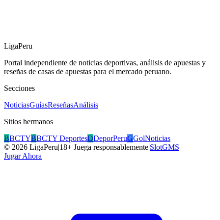
LigaPeru
Portal independiente de noticias deportivas, análisis de apuestas y
reseñas de casas de apuestas para el mercado peruano.
Secciones
Noticias
Guías
Reseñas
Análisis
Sitios hermanos
B
BCTY
B
BCTY Deportes
D
DeporPeru
G
GolNoticias
©
2026
LigaPeru
|
18+ Juega responsablemente
|
SlotGMS
Jugar Ahora