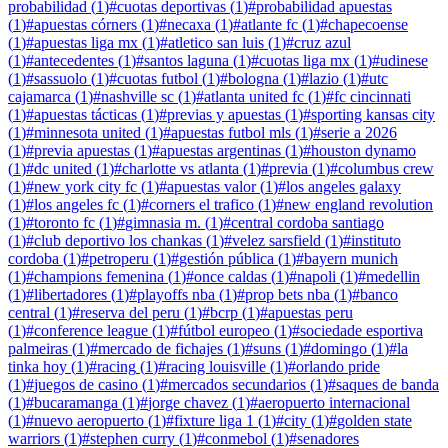
probabilidad
(
1
)
#
cuotas deportivas
(
1
)
#
probabilidad apuestas
(
1
)
#
apuestas córners
(
1
)
#
necaxa
(
1
)
#
atlante fc
(
1
)
#
chapecoense
(
1
)
#
apuestas liga mx
(
1
)
#
atletico san luis
(
1
)
#
cruz azul
(
1
)
#
antecedentes
(
1
)
#
santos laguna
(
1
)
#
cuotas liga mx
(
1
)
#
udinese
(
1
)
#
sassuolo
(
1
)
#
cuotas futbol
(
1
)
#
bologna
(
1
)
#
lazio
(
1
)
#
utc
cajamarca
(
1
)
#
nashville sc
(
1
)
#
atlanta united fc
(
1
)
#
fc cincinnati
(
1
)
#
apuestas tácticas
(
1
)
#
previas y apuestas
(
1
)
#
sporting kansas city
(
1
)
#
minnesota united
(
1
)
#
apuestas futbol mls
(
1
)
#
serie a 2026
(
1
)
#
previa apuestas
(
1
)
#
apuestas argentinas
(
1
)
#
houston dynamo
(
1
)
#
dc united
(
1
)
#
charlotte vs atlanta
(
1
)
#
previa
(
1
)
#
columbus crew
(
1
)
#
new york city fc
(
1
)
#
apuestas valor
(
1
)
#
los angeles galaxy
(
1
)
#
los angeles fc
(
1
)
#
corners el trafico
(
1
)
#
new england revolution
(
1
)
#
toronto fc
(
1
)
#
gimnasia m.
(
1
)
#
central cordoba santiago
(
1
)
#
club deportivo los chankas
(
1
)
#
velez sarsfield
(
1
)
#
instituto
cordoba
(
1
)
#
petroperu
(
1
)
#
gestión pública
(
1
)
#
bayern munich
(
1
)
#
champions femenina
(
1
)
#
once caldas
(
1
)
#
napoli
(
1
)
#
medellin
(
1
)
#
libertadores
(
1
)
#
playoffs nba
(
1
)
#
prop bets nba
(
1
)
#
banco
central
(
1
)
#
reserva del peru
(
1
)
#
bcrp
(
1
)
#
apuestas peru
(
1
)
#
conference league
(
1
)
#
fútbol europeo
(
1
)
#
sociedade esportiva
palmeiras
(
1
)
#
mercado de fichajes
(
1
)
#
suns
(
1
)
#
domingo
(
1
)
#
la
tinka hoy
(
1
)
#
racing
(
1
)
#
racing louisville
(
1
)
#
orlando pride
(
1
)
#
juegos de casino
(
1
)
#
mercados secundarios
(
1
)
#
saques de banda
(
1
)
#
bucaramanga
(
1
)
#
jorge chavez
(
1
)
#
aeropuerto internacional
(
1
)
#
nuevo aeropuerto
(
1
)
#
fixture liga 1
(
1
)
#
city
(
1
)
#
golden state
warriors
(
1
)
#
stephen curry
(
1
)
#
conmebol
(
1
)
#
senadores