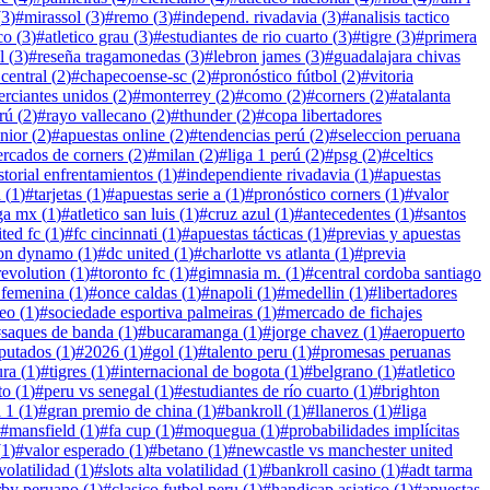
(
3
)
#
mirassol
(
3
)
#
remo
(
3
)
#
independ. rivadavia
(
3
)
#
analisis tactico
co
(
3
)
#
atletico grau
(
3
)
#
estudiantes de rio cuarto
(
3
)
#
tigre
(
3
)
#
primera
l
(
3
)
#
reseña tragamonedas
(
3
)
#
lebron james
(
3
)
#
guadalajara chivas
 central
(
2
)
#
chapecoense-sc
(
2
)
#
pronóstico fútbol
(
2
)
#
vitoria
rciantes unidos
(
2
)
#
monterrey
(
2
)
#
como
(
2
)
#
corners
(
2
)
#
atalanta
rú
(
2
)
#
rayo vallecano
(
2
)
#
thunder
(
2
)
#
copa libertadores
unior
(
2
)
#
apuestas online
(
2
)
#
tendencias perú
(
2
)
#
seleccion peruana
rcados de corners
(
2
)
#
milan
(
2
)
#
liga 1 perú
(
2
)
#
psg
(
2
)
#
celtics
storial enfrentamientos
(
1
)
#
independiente rivadavia
(
1
)
#
apuestas
a
(
1
)
#
tarjetas
(
1
)
#
apuestas serie a
(
1
)
#
pronóstico corners
(
1
)
#
valor
iga mx
(
1
)
#
atletico san luis
(
1
)
#
cruz azul
(
1
)
#
antecedentes
(
1
)
#
santos
ited fc
(
1
)
#
fc cincinnati
(
1
)
#
apuestas tácticas
(
1
)
#
previas y apuestas
on dynamo
(
1
)
#
dc united
(
1
)
#
charlotte vs atlanta
(
1
)
#
previa
evolution
(
1
)
#
toronto fc
(
1
)
#
gimnasia m.
(
1
)
#
central cordoba santiago
 femenina
(
1
)
#
once caldas
(
1
)
#
napoli
(
1
)
#
medellin
(
1
)
#
libertadores
peo
(
1
)
#
sociedade esportiva palmeiras
(
1
)
#
mercado de fichajes
#
saques de banda
(
1
)
#
bucaramanga
(
1
)
#
jorge chavez
(
1
)
#
aeropuerto
putados
(
1
)
#
2026
(
1
)
#
gol
(
1
)
#
talento peru
(
1
)
#
promesas peruanas
ura
(
1
)
#
tigres
(
1
)
#
internacional de bogota
(
1
)
#
belgrano
(
1
)
#
atletico
to
(
1
)
#
peru vs senegal
(
1
)
#
estudiantes de río cuarto
(
1
)
#
brighton
 1
(
1
)
#
gran premio de china
(
1
)
#
bankroll
(
1
)
#
llaneros
(
1
)
#
liga
#
mansfield
(
1
)
#
fa cup
(
1
)
#
moquegua
(
1
)
#
probabilidades implícitas
(
1
)
#
valor esperado
(
1
)
#
betano
(
1
)
#
newcastle vs manchester united
olatilidad
(
1
)
#
slots alta volatilidad
(
1
)
#
bankroll casino
(
1
)
#
adt tarma
rby peruano
(
1
)
#
clasico futbol peru
(
1
)
#
handicap asiatico
(
1
)
#
apuestas