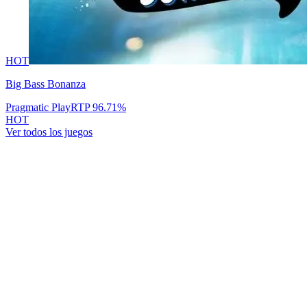
HOT
Big Bass Bonanza
Pragmatic Play
RTP
96.71
%
HOT
Ver todos los juegos