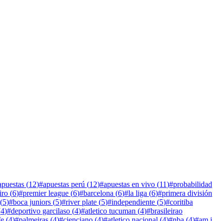
apuestas
(
12
)
#
apuestas perú
(
12
)
#
apuestas en vivo
(
11
)
#
probabilidad
iro
(
6
)
#
premier league
(
6
)
#
barcelona
(
6
)
#
la liga
(
6
)
#
primera división
(
5
)
#
boca juniors
(
5
)
#
river plate
(
5
)
#
independiente
(
5
)
#
coritiba
(
4
)
#
deportivo garcilaso
(
4
)
#
atletico tucuman
(
4
)
#
brasileirao
fe
(
4
)
#
palmeiras
(
4
)
#
cienciano
(
4
)
#
atletico nacional
(
4
)
#
nba
(
4
)
#
am i