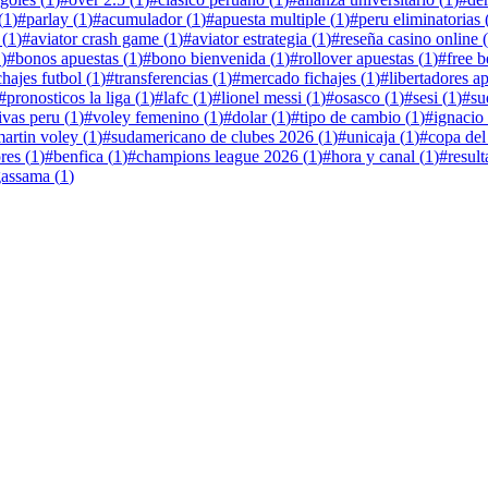
(
1
)
#
parlay
(
1
)
#
acumulador
(
1
)
#
apuesta multiple
(
1
)
#
peru eliminatorias
(
1
)
#
aviator crash game
(
1
)
#
aviator estrategia
(
1
)
#
reseña casino online
(
1
)
#
bonos apuestas
(
1
)
#
bono bienvenida
(
1
)
#
rollover apuestas
(
1
)
#
free b
chajes futbol
(
1
)
#
transferencias
(
1
)
#
mercado fichajes
(
1
)
#
libertadores a
#
pronosticos la liga
(
1
)
#
lafc
(
1
)
#
lionel messi
(
1
)
#
osasco
(
1
)
#
sesi
(
1
)
#
su
ivas peru
(
1
)
#
voley femenino
(
1
)
#
dolar
(
1
)
#
tipo de cambio
(
1
)
#
ignacio
martin voley
(
1
)
#
sudamericano de clubes 2026
(
1
)
#
unicaja
(
1
)
#
copa del
ores
(
1
)
#
benfica
(
1
)
#
champions league 2026
(
1
)
#
hora y canal
(
1
)
#
resul
gassama
(
1
)