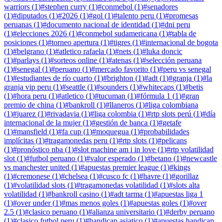
warriors
(
1
)
#
stephen curry
(
1
)
#
conmebol
(
1
)
#
senadores
(
1
)
#
diputados
(
1
)
#
2026
(
1
)
#
gol
(
1
)
#
talento peru
(
1
)
#
promesas
peruanas
(
1
)
#
documento nacional de identidad
(
1
)
#
dni peru
(
1
)
#
elecciones 2026
(
1
)
#
conmebol sudamericana
(
1
)
#
tabla de
posiciones
(
1
)
#
torneo apertura
(
1
)
#
tigres
(
1
)
#
internacional de bogota
(
1
)
#
belgrano
(
1
)
#
atletico rafaela
(
1
)
#
nets
(
1
)
#
luka doncic
(
1
)
#
parlays
(
1
)
#
sorteos online
(
1
)
#
atenas
(
1
)
#
selección peruana
(
1
)
#
senegal
(
1
)
#
peruano
(
1
)
#
mercado favorito
(
1
)
#
peru vs senegal
(
1
)
#
estudiantes de río cuarto
(
1
)
#
brighton
(
1
)
#
adt
(
1
)
#
granja
(
1
)
#
la
granja vip peru
(
1
)
#
seattle
(
1
)
#
sounders
(
1
)
#
whitecaps
(
1
)
#
betis
(
1
)
#
hora peru
(
1
)
#
atletico
(
1
)
#
tucuman
(
1
)
#
fórmula 1
(
1
)
#
gran
premio de china
(
1
)
#
bankroll
(
1
)
#
llaneros
(
1
)
#
liga colombiana
(
1
)
#
juarez
(
1
)
#
rivadavia
(
1
)
#
liga colombia
(
1
)
#
rtp slots perú
(
1
)
#
día
internacional de la mujer
(
1
)
#
gestión de banca
(
1
)
#
getafe
(
1
)
#
mansfield
(
1
)
#
fa cup
(
1
)
#
moquegua
(
1
)
#
probabilidades
implícitas
(
1
)
#
tragamonedas peru
(
1
)
#
rtp slots
(
1
)
#
pelicans
(
1
)
#
pronóstico nba
(
1
)
#
slot machine am i in love
(
1
)
#
rtp volatilidad
slot
(
1
)
#
futbol peruano
(
1
)
#
valor esperado
(
1
)
#
betano
(
1
)
#
newcastle
vs manchester united
(
1
)
#
apuestas premier league
(
1
)
#
kings
(
1
)
#
cremonese
(
1
)
#
chelsea
(
1
)
#
cusco fc
(
1
)
#
havre
(
1
)
#
gorillaz
(
1
)
#
volatilidad slots
(
1
)
#
tragamonedas volatilidad
(
1
)
#
slots alta
volatilidad
(
1
)
#
bankroll casino
(
1
)
#
adt tarma
(
1
)
#
apuestas liga 1
(
1
)
#
over under
(
1
)
#
mas menos goles
(
1
)
#
apuestas goles
(
1
)
#
over
2.5
(
1
)
#
clasico peruano
(
1
)
#
alianza universitario
(
1
)
#
derby peruano
(
1
)
#
clasico futbol peru
(
1
)
#
handicap asiatico
(
1
)
#
apuestas handicap