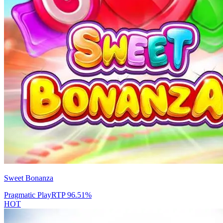
Sweet Bonanza
Pragmatic Play
RTP
96.51
%
HOT