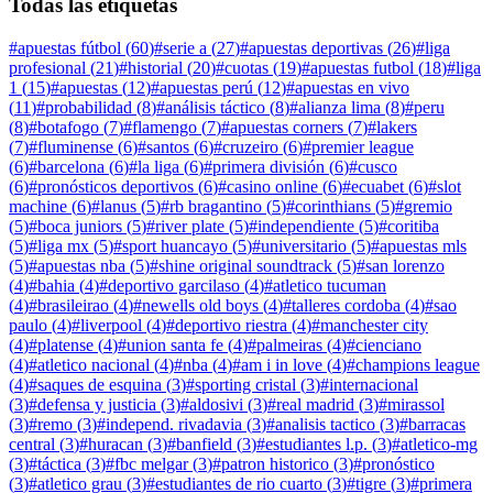
Todas las etiquetas
#
apuestas fútbol
(
60
)
#
serie a
(
27
)
#
apuestas deportivas
(
26
)
#
liga
profesional
(
21
)
#
historial
(
20
)
#
cuotas
(
19
)
#
apuestas futbol
(
18
)
#
liga
1
(
15
)
#
apuestas
(
12
)
#
apuestas perú
(
12
)
#
apuestas en vivo
(
11
)
#
probabilidad
(
8
)
#
análisis táctico
(
8
)
#
alianza lima
(
8
)
#
peru
(
8
)
#
botafogo
(
7
)
#
flamengo
(
7
)
#
apuestas corners
(
7
)
#
lakers
(
7
)
#
fluminense
(
6
)
#
santos
(
6
)
#
cruzeiro
(
6
)
#
premier league
(
6
)
#
barcelona
(
6
)
#
la liga
(
6
)
#
primera división
(
6
)
#
cusco
(
6
)
#
pronósticos deportivos
(
6
)
#
casino online
(
6
)
#
ecuabet
(
6
)
#
slot
machine
(
6
)
#
lanus
(
5
)
#
rb bragantino
(
5
)
#
corinthians
(
5
)
#
gremio
(
5
)
#
boca juniors
(
5
)
#
river plate
(
5
)
#
independiente
(
5
)
#
coritiba
(
5
)
#
liga mx
(
5
)
#
sport huancayo
(
5
)
#
universitario
(
5
)
#
apuestas mls
(
5
)
#
apuestas nba
(
5
)
#
shine original soundtrack
(
5
)
#
san lorenzo
(
4
)
#
bahia
(
4
)
#
deportivo garcilaso
(
4
)
#
atletico tucuman
(
4
)
#
brasileirao
(
4
)
#
newells old boys
(
4
)
#
talleres cordoba
(
4
)
#
sao
paulo
(
4
)
#
liverpool
(
4
)
#
deportivo riestra
(
4
)
#
manchester city
(
4
)
#
platense
(
4
)
#
union santa fe
(
4
)
#
palmeiras
(
4
)
#
cienciano
(
4
)
#
atletico nacional
(
4
)
#
nba
(
4
)
#
am i in love
(
4
)
#
champions league
(
4
)
#
saques de esquina
(
3
)
#
sporting cristal
(
3
)
#
internacional
(
3
)
#
defensa y justicia
(
3
)
#
aldosivi
(
3
)
#
real madrid
(
3
)
#
mirassol
(
3
)
#
remo
(
3
)
#
independ. rivadavia
(
3
)
#
analisis tactico
(
3
)
#
barracas
central
(
3
)
#
huracan
(
3
)
#
banfield
(
3
)
#
estudiantes l.p.
(
3
)
#
atletico-mg
(
3
)
#
táctica
(
3
)
#
fbc melgar
(
3
)
#
patron historico
(
3
)
#
pronóstico
(
3
)
#
atletico grau
(
3
)
#
estudiantes de rio cuarto
(
3
)
#
tigre
(
3
)
#
primera