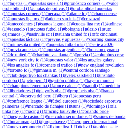
(
1
)
#
tarjetas
(
1
)
#
apuestas serie a
(
1
)
#
pronóstico corners
(
1
)
#
valor
probabilidad
(
1
)
#
cuotas deportivas
(
1
)
#
probabilidad apuestas
(
1
)
#
apuestas córners
(
1
)
#
necaxa
(
1
)
#
atlante fc
(
1
)
#
chapecoense
(
1
)
#
apuestas liga mx
(
1
)
#
atletico san luis
(
1
)
#
cruz azul
(
1
)
#
antecedentes
(
1
)
#
santos laguna
(
1
)
#
cuotas liga mx
(
1
)
#
udinese
(
1
)
#
sassuolo
(
1
)
#
cuotas futbol
(
1
)
#
bologna
(
1
)
#
lazio
(
1
)
#
utc
cajamarca
(
1
)
#
nashville sc
(
1
)
#
atlanta united fc
(
1
)
#
fc cincinnati
(
1
)
#
apuestas tácticas
(
1
)
#
previas y apuestas
(
1
)
#
sporting kansas city
(
1
)
#
minnesota united
(
1
)
#
apuestas futbol mls
(
1
)
#
serie a 2026
(
1
)
#
previa apuestas
(
1
)
#
apuestas argentinas
(
1
)
#
houston dynamo
(
1
)
#
dc united
(
1
)
#
charlotte vs atlanta
(
1
)
#
previa
(
1
)
#
columbus crew
(
1
)
#
new york city fc
(
1
)
#
apuestas valor
(
1
)
#
los angeles galaxy
(
1
)
#
los angeles fc
(
1
)
#
corners el trafico
(
1
)
#
new england revolution
(
1
)
#
toronto fc
(
1
)
#
gimnasia m.
(
1
)
#
central cordoba santiago
(
1
)
#
club deportivo los chankas
(
1
)
#
velez sarsfield
(
1
)
#
instituto
cordoba
(
1
)
#
petroperu
(
1
)
#
gestión pública
(
1
)
#
bayern munich
(
1
)
#
champions femenina
(
1
)
#
once caldas
(
1
)
#
napoli
(
1
)
#
medellin
(
1
)
#
libertadores
(
1
)
#
playoffs nba
(
1
)
#
prop bets nba
(
1
)
#
banco
central
(
1
)
#
reserva del peru
(
1
)
#
bcrp
(
1
)
#
apuestas peru
(
1
)
#
conference league
(
1
)
#
fútbol europeo
(
1
)
#
sociedade esportiva
palmeiras
(
1
)
#
mercado de fichajes
(
1
)
#
suns
(
1
)
#
domingo
(
1
)
#
la
tinka hoy
(
1
)
#
racing
(
1
)
#
racing louisville
(
1
)
#
orlando pride
(
1
)
#
juegos de casino
(
1
)
#
mercados secundarios
(
1
)
#
saques de banda
(
1
)
#
bucaramanga
(
1
)
#
jorge chavez
(
1
)
#
aeropuerto internacional
(
1
)
#
nuevo aeropuerto
(
1
)
#
fixture liga 1
(
1
)
#
city
(
1
)
#
golden state