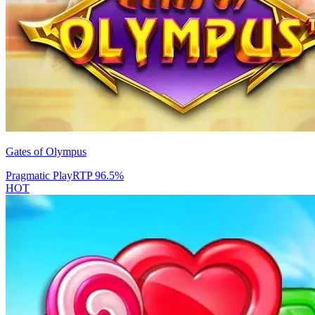
Gates of Olympus
Pragmatic Play
RTP
96.5
%
HOT