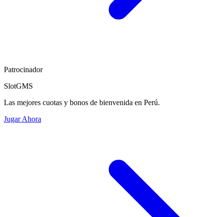
Patrocinador
SlotGMS
Las mejores cuotas y bonos de bienvenida en Perú.
Jugar Ahora