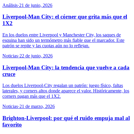
Análisis
·
21 de junio, 2026
Liverpool-Man City: el córner que grita más que el
1X2
En los duelos entre Liverpool y Manchester City, los saques de
esquina han sido un termómetro más fiable que el marcador. Este
patrón se repite y las cuotas aún no lo reflejan.
Noticias
·
22 de junio, 2026
Liverpool-Man City: la tendencia que vuelve a cada
cruce
Los duelos Liverpool-City regalan un patrón: juego físico, faltas
laterales, y corners altos donde aparece el valor. Históricamente, los
corners pagan más que el 1X2.
Noticias
·
21 de marzo, 2026
Brighton-Liverpool: por qué el ruido empuja mal al
favorito