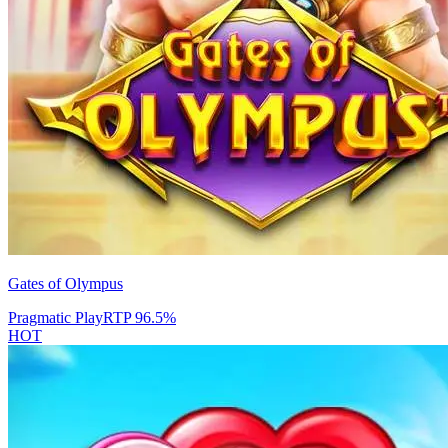
Gates of Olympus
Pragmatic Play
RTP
96.5
%
HOT