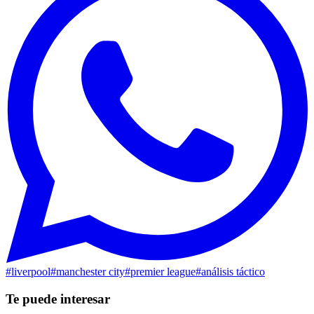
#
liverpool
#
manchester city
#
premier league
#
análisis táctico
Te puede interesar