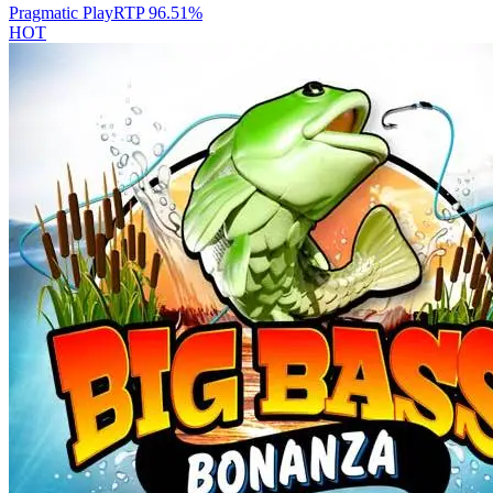
Pragmatic Play
RTP
96.51
%
HOT