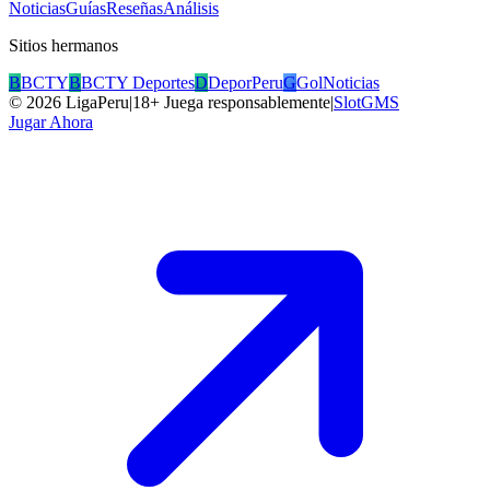
Noticias
Guías
Reseñas
Análisis
Sitios hermanos
B
BCTY
B
BCTY Deportes
D
DeporPeru
G
GolNoticias
©
2026
LigaPeru
|
18+ Juega responsablemente
|
SlotGMS
Jugar Ahora