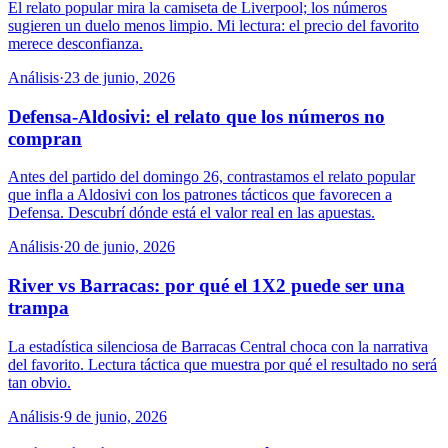
El relato popular mira la camiseta de Liverpool; los números
sugieren un duelo menos limpio. Mi lectura: el precio del favorito
merece desconfianza.
Análisis
·
23 de junio, 2026
Defensa-Aldosivi: el relato que los números no
compran
Antes del partido del domingo 26, contrastamos el relato popular
que infla a Aldosivi con los patrones tácticos que favorecen a
Defensa. Descubrí dónde está el valor real en las apuestas.
Análisis
·
20 de junio, 2026
River vs Barracas: por qué el 1X2 puede ser una
trampa
La estadística silenciosa de Barracas Central choca con la narrativa
del favorito. Lectura táctica que muestra por qué el resultado no será
tan obvio.
Análisis
·
9 de junio, 2026