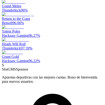
Grand Melee
Thunderkick
96
%
Return to the Copa
Betsoft
96.06
%
Totem Poles
Hacksaw Gaming
96.27
%
Heads Will Roll
Thunderkick
97.59
%
Grunt Gold
Hacksaw Gaming
96.22
%
S
SlotGMS
Sponsor
Apuestas deportivas con las mejores cuotas. Bono de bienvenida
para nuevos usuarios.