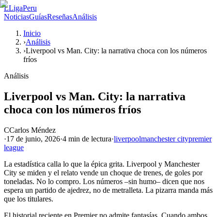
L
LigaPeru
Noticias
Guías
Reseñas
Análisis
Inicio
›
Análisis
›
Liverpool vs Man. City: la narrativa choca con los números
fríos
Análisis
Liverpool vs Man. City: la narrativa
choca con los números fríos
C
Carlos Méndez
·
17 de junio, 2026
·
4 min
de lectura
·
liverpool
manchester city
premier
league
La estadística calla lo que la épica grita. Liverpool y Manchester
City se miden y el relato vende un choque de trenes, de goles por
toneladas. No lo compro. Los números –sin humo– dicen que nos
espera un partido de ajedrez, no de metralleta. La pizarra manda más
que los titulares.
El historial reciente en Premier no admite fantasías. Cuando ambos