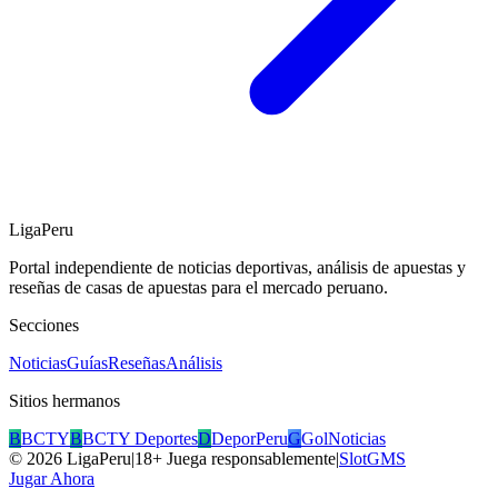
LigaPeru
Portal independiente de noticias deportivas, análisis de apuestas y
reseñas de casas de apuestas para el mercado peruano.
Secciones
Noticias
Guías
Reseñas
Análisis
Sitios hermanos
B
BCTY
B
BCTY Deportes
D
DeporPeru
G
GolNoticias
©
2026
LigaPeru
|
18+ Juega responsablemente
|
SlotGMS
Jugar Ahora