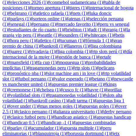
(
1
)
#
elecciones 2026
(
1
)
#
conmebol sudamericana
(
1
)
#
tabla de
posiciones
(
1
)
#
torneo apertura
(
1
)
#
tigres
(
1
)
#
internacional de bogota
(
1
)
#
belgrano
(
1
)
#
atletico rafaela
(
1
)
#
nets
(
1
)
#
luka doncic
(
1
)
#
parlays
(
1
)
#
sorteos online
(
1
)
#
atenas
(
1
)
#
selección peruana
(
1
)
#
senegal
(
1
)
#
peruano
(
1
)
#
mercado favorito
(
1
)
#
peru vs senegal
(
1
)
#
estudiantes de río cuarto
(
1
)
#
brighton
(
1
)
#
adt
(
1
)
#
granja
(
1
)
#
la
granja vip peru
(
1
)
#
seattle
(
1
)
#
sounders
(
1
)
#
whitecaps
(
1
)
#
betis
(
1
)
#
hora peru
(
1
)
#
atletico
(
1
)
#
tucuman
(
1
)
#
fórmula 1
(
1
)
#
gran
premio de china
(
1
)
#
bankroll
(
1
)
#
llaneros
(
1
)
#
liga colombiana
(
1
)
#
juarez
(
1
)
#
rivadavia
(
1
)
#
liga colombia
(
1
)
#
rtp slots perú
(
1
)
#
día
internacional de la mujer
(
1
)
#
gestión de banca
(
1
)
#
getafe
(
1
)
#
mansfield
(
1
)
#
fa cup
(
1
)
#
moquegua
(
1
)
#
probabilidades
implícitas
(
1
)
#
tragamonedas peru
(
1
)
#
rtp slots
(
1
)
#
pelicans
(
1
)
#
pronóstico nba
(
1
)
#
slot machine am i in love
(
1
)
#
rtp volatilidad
slot
(
1
)
#
futbol peruano
(
1
)
#
valor esperado
(
1
)
#
betano
(
1
)
#
newcastle
vs manchester united
(
1
)
#
apuestas premier league
(
1
)
#
kings
(
1
)
#
cremonese
(
1
)
#
chelsea
(
1
)
#
cusco fc
(
1
)
#
havre
(
1
)
#
gorillaz
(
1
)
#
volatilidad slots
(
1
)
#
tragamonedas volatilidad
(
1
)
#
slots alta
volatilidad
(
1
)
#
bankroll casino
(
1
)
#
adt tarma
(
1
)
#
apuestas liga 1
(
1
)
#
over under
(
1
)
#
mas menos goles
(
1
)
#
apuestas goles
(
1
)
#
over
2.5
(
1
)
#
clasico peruano
(
1
)
#
alianza universitario
(
1
)
#
derby peruano
(
1
)
#
clasico futbol peru
(
1
)
#
handicap asiatico
(
1
)
#
apuestas handicap
(
1
)
#
handicap 0.5
(
1
)
#
handicap -1
(
1
)
#
apuestas combinadas
(
1
)
#
parlay
(
1
)
#
acumulador
(
1
)
#
apuesta multiple
(
1
)
#
peru
eliminatorias
(
1
)
#
blanquirroja
(
1
)
#
borussia dortmund
(
1
)
#
jetx