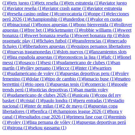
(
1
)
#
jetx juego
(
1
)
#
jetx reseña
(
1
)
#
jetx estrategia
(
1
)
#
aviator juego
(
1
)
#
aviator reseña
(
1
)
#
aviator crash game
(
1
)
#
aviator estrategia
(
1
)
#
reseña casino online
(
1
)
#
convocatoria
(
1
)
#
onpe
(
1
)
#
elecciones
perú 2026
(
1
)
#
championship
(
1
)
#
underdog
(
1
)
#
valor en cuotas
(
1
)
#
binacional
(
1
)
#
bonos apuestas
(
1
)
#
bono bienvenida
(
1
)
#
rollover
apuestas
(
1
)
#
free bet
(
1
)
#
ticketmaster
(
1
)
#
robbie williams
(
1
)
#
sweet
bonanza
(
1
)
#
sweet bonanza reseña
(
1
)
#
sweet bonanza rtp
(
1
)
#
slots
pragmatic play
(
1
)
#
fichajes futbol
(
1
)
#
transferencias
(
1
)
#
mercado
fichajes
(
1
)
#
libertadores apuestas
(
1
)
#
equipos peruanos libertadores
(
1
)
#
nuevas tragamonedas
(
1
)
#
slots nuevos
(
1
)
#
lanzamientos slots
(
1
)
#
liga española apuestas
(
1
)
#
pronosticos la liga
(
1
)
#
lafc
(
1
)
#
lionel
messi
(
1
)
#
osasco
(
1
)
#
sesi
(
1
)
#
sudamericano de clubes
(
1
)
#
san
martín
(
1
)
#
vóley peruano
(
1
)
#
lecce
(
1
)
#
inter
(
1
)
#
warriors
(
1
)
#
sudamericano de voley
(
1
)
#
apuestas deportivas peru
(
1
)
#
voley
femenino
(
1
)
#
dolar
(
1
)
#
tipo de cambio
(
1
)
#
ignacio buse
(
1
)
#
matteo
berrettini
(
1
)
#
rio open
(
1
)
#
apuestas tenis
(
1
)
#
comercio
(
1
)
#
google
trends perú
(
1
)
#
noticias deportivas
(
1
)
#
san martin voley
(
1
)
#
sudamericano de clubes 2026
(
1
)
#
unicaja
(
1
)
#
copa del rey
basket
(
1
)
#
cristal
(
1
)
#
paulo londra
(
1
)
#
peru entradas
(
1
)
#
estadio
nacional
(
1
)
#
inter de milan
(
1
)
#
2 de mayo
(
1
)
#
apuestas copa
libertadores
(
1
)
#
benfica
(
1
)
#
champions league 2026
(
1
)
#
hora y
canal
(
1
)
#
resultados coar 2026
(
1
)
#
primera fase coar
(
1
)
#
geminis
(
1
)
#
voley
(
1
)
#
liga peruana de vóley
(
1
)
#
apuestas deportivas perú
(
1
)
#
girona
(
1
)
#
sekou gassama
(
1
)