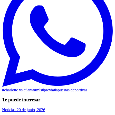
#
charlotte vs atlanta
#
mls
#
previa
#
apuestas deportivas
Te puede interesar
Noticias
·
20 de junio, 2026