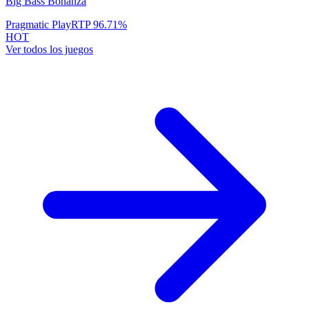
Big Bass Bonanza
Pragmatic Play
RTP
96.71
%
HOT
Ver todos los juegos