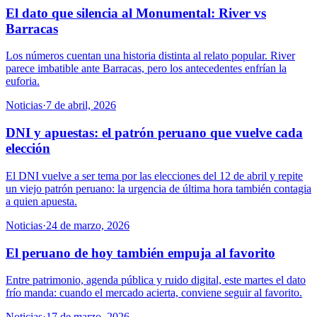
El dato que silencia al Monumental: River vs
Barracas
Los números cuentan una historia distinta al relato popular. River
parece imbatible ante Barracas, pero los antecedentes enfrían la
euforia.
Noticias
·
7 de abril, 2026
DNI y apuestas: el patrón peruano que vuelve cada
elección
El DNI vuelve a ser tema por las elecciones del 12 de abril y repite
un viejo patrón peruano: la urgencia de última hora también contagia
a quien apuesta.
Noticias
·
24 de marzo, 2026
El peruano de hoy también empuja al favorito
Entre patrimonio, agenda pública y ruido digital, este martes el dato
frío manda: cuando el mercado acierta, conviene seguir al favorito.
Noticias
·
17 de marzo, 2026