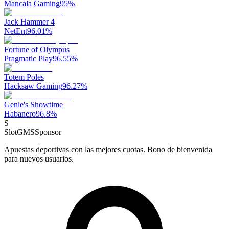
Mancala Gaming
95
%
Jack Hammer 4
NetEnt
96.01
%
Fortune of Olympus
Pragmatic Play
96.55
%
Totem Poles
Hacksaw Gaming
96.27
%
Genie's Showtime
Habanero
96.8
%
S
SlotGMS
Sponsor
Apuestas deportivas con las mejores cuotas. Bono de bienvenida
para nuevos usuarios.