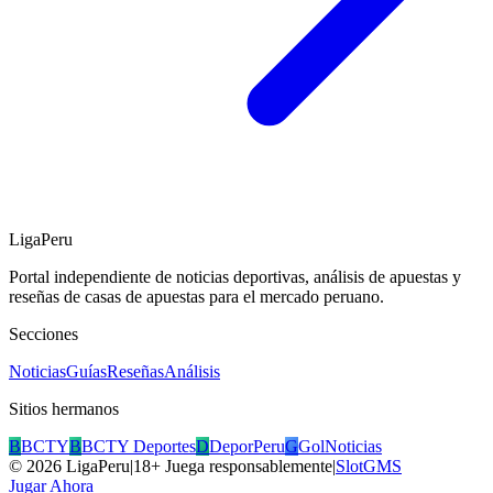
LigaPeru
Portal independiente de noticias deportivas, análisis de apuestas y
reseñas de casas de apuestas para el mercado peruano.
Secciones
Noticias
Guías
Reseñas
Análisis
Sitios hermanos
B
BCTY
B
BCTY Deportes
D
DeporPeru
G
GolNoticias
©
2026
LigaPeru
|
18+ Juega responsablemente
|
SlotGMS
Jugar Ahora