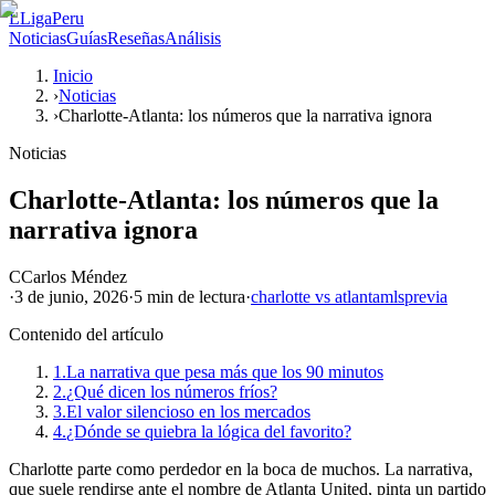
L
LigaPeru
Noticias
Guías
Reseñas
Análisis
Inicio
›
Noticias
›
Charlotte-Atlanta: los números que la narrativa ignora
Noticias
Charlotte-Atlanta: los números que la
narrativa ignora
C
Carlos Méndez
·
3 de junio, 2026
·
5 min
de lectura
·
charlotte vs atlanta
mls
previa
Contenido del artículo
1.
La narrativa que pesa más que los 90 minutos
2.
¿Qué dicen los números fríos?
3.
El valor silencioso en los mercados
4.
¿Dónde se quiebra la lógica del favorito?
Charlotte parte como perdedor en la boca de muchos. La narrativa,
que suele rendirse ante el nombre de Atlanta United, pinta un partido