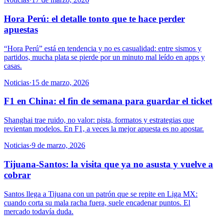
Hora Perú: el detalle tonto que te hace perder
apuestas
“Hora Perú” está en tendencia y no es casualidad: entre sismos y
partidos, mucha plata se pierde por un minuto mal leído en apps y
casas.
Noticias
·
15 de marzo, 2026
F1 en China: el fin de semana para guardar el ticket
Shanghai trae ruido, no valor: pista, formatos y estrategias que
revientan modelos. En F1, a veces la mejor apuesta es no apostar.
Noticias
·
9 de marzo, 2026
Tijuana-Santos: la visita que ya no asusta y vuelve a
cobrar
Santos llega a Tijuana con un patrón que se repite en Liga MX:
cuando corta su mala racha fuera, suele encadenar puntos. El
mercado todavía duda.