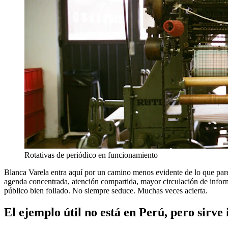
Rotativas de periódico en funcionamiento
Blanca Varela entra aquí por un camino menos evidente de lo que parec
agenda concentrada, atención compartida, mayor circulación de inform
público bien foliado. No siempre seduce. Muchas veces acierta.
El ejemplo útil no está en Perú, pero sirve 