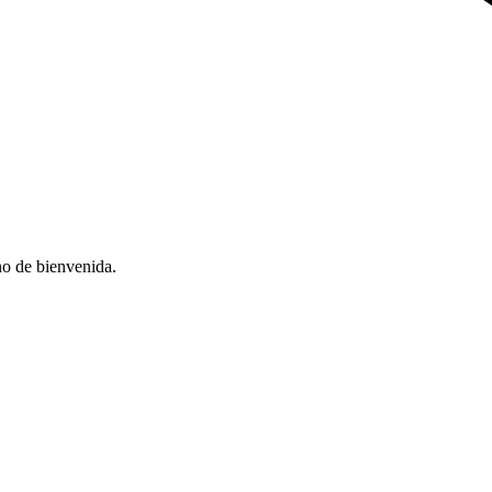
no de bienvenida.