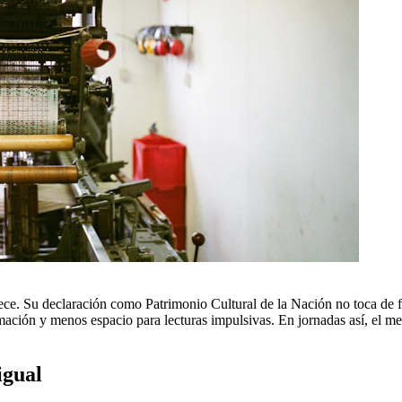
e. Su declaración como Patrimonio Cultural de la Nación no toca de for
ación y menos espacio para lecturas impulsivas. En jornadas así, el m
igual