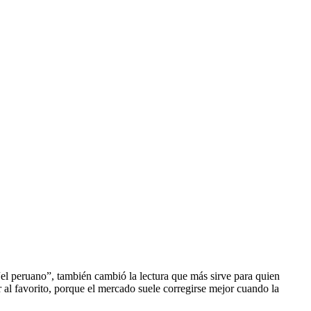
“el peruano”, también cambió la lectura que más sirve para quien
 al favorito, porque el mercado suele corregirse mejor cuando la