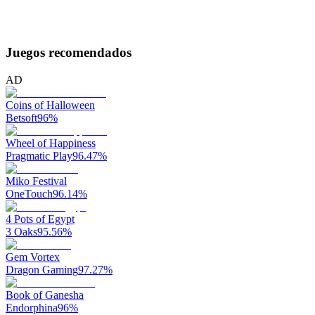
Juegos recomendados
AD
Coins of Halloween
Betsoft
96
%
Wheel of Happiness
Pragmatic Play
96.47
%
Miko Festival
OneTouch
96.14
%
4 Pots of Egypt
3 Oaks
95.56
%
Gem Vortex
Dragon Gaming
97.27
%
Book of Ganesha
Endorphina
96
%