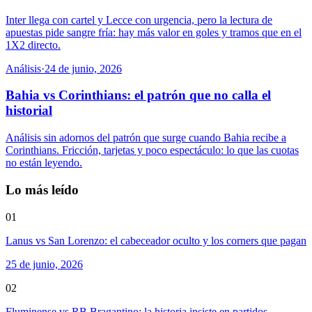
Inter llega con cartel y Lecce con urgencia, pero la lectura de
apuestas pide sangre fría: hay más valor en goles y tramos que en el
1X2 directo.
Análisis
·
24 de junio, 2026
Bahia vs Corinthians: el patrón que no calla el
historial
Análisis sin adornos del patrón que surge cuando Bahia recibe a
Corinthians. Fricción, tarjetas y poco espectáculo: lo que las cuotas
no están leyendo.
Lo más leído
01
Lanus vs San Lorenzo: el cabeceador oculto y los corners que pagan
25 de junio, 2026
02
Fluminense vs RB Bragantino: la historia insiste en partidos