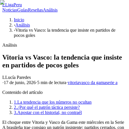
L
LigaPeru
Noticias
Guías
Reseñas
Análisis
Inicio
›
Análisis
›
Vitoria vs Vasco: la tendencia que insiste en partidos de
pocos goles
Análisis
Vitoria vs Vasco: la tendencia que insiste
en partidos de pocos goles
L
Lucía Paredes
·
17 de junio, 2026
·
5 min
de lectura
·
vitoria
vasco da gama
serie a
Contenido del artículo
1.
La tendencia que los números no ocultan
2.
¿Por qué el patrón táctica persiste?
3.
Apostar con el historial, no contraél
El choque entre Vitoria y Vasco da Gama este miércoles en la Serie
A brasileña trae consigo un patrón insistente: partidos cerrados, con