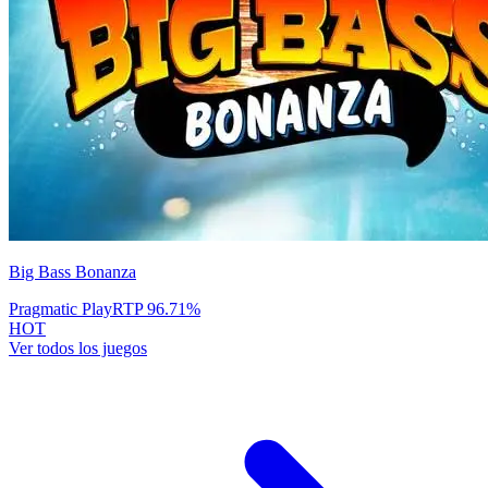
Big Bass Bonanza
Pragmatic Play
RTP
96.71
%
HOT
Ver todos los juegos