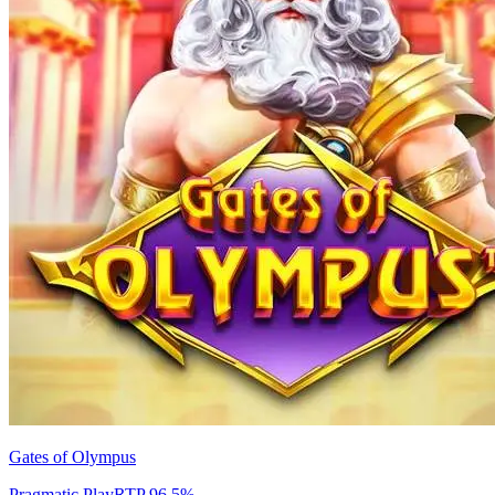
Gates of Olympus
Pragmatic Play
RTP
96.5
%