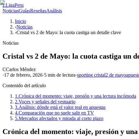
L
LigaPeru
Noticias
Guías
Reseñas
Análisis
Inicio
›
Noticias
›
Cristal vs 2 de Mayo: la cuota castiga un detalle clave
Noticias
Cristal vs 2 de Mayo: la cuota castiga un de
C
Carlos Méndez
·
17 de febrero, 2026
·
5 min
de lectura
·
sporting cristal
2 de mayo
apuest
Contenido del artículo
1.
Crónica del momento: viaje, presión y una lectura incómoda
2.
Voces y señales del vestuario
3.
Análisis: dónde está el valor real en apuestas
4.
Comparación que no suele salir en TV
5.
Mercados afectados y mirada al corto plazo
Crónica del momento: viaje, presión y una