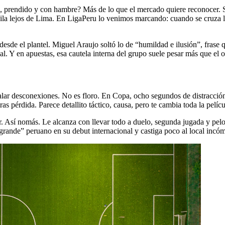
 prendido y con hambre? Más de lo que el mercado quiere reconocer. Spo
uila lejos de Lima. En LigaPeru lo venimos marcando: cuando se cruza l
esde el plantel. Miguel Araujo soltó lo de “humildad e ilusión”, frase q
real. Y en apuestas, esa cautela interna del grupo suele pesar más que el
egalar desconexiones. No es floro. En Copa, ocho segundos de distracción
as pérdida. Parece detallito táctico, causa, pero te cambia toda la pelícu
 Así nomás. Le alcanza con llevar todo a duelo, segunda jugada y pelota
 “grande” peruano en su debut internacional y castiga poco al local incó