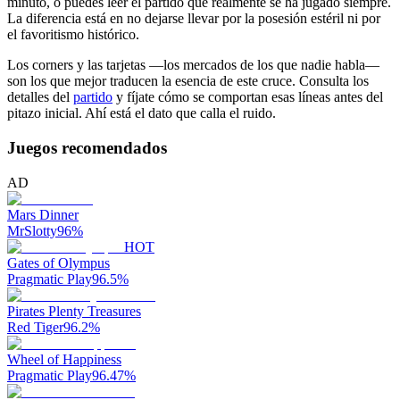
minuto, o puedes leer el partido que realmente se ha jugado siempre.
La diferencia está en no dejarse llevar por la posesión estéril ni por
el favoritismo histórico.
Los corners y las tarjetas —los mercados de los que nadie habla—
son los que mejor traducen la esencia de este cruce. Consulta los
detalles del
partido
y fíjate cómo se comportan esas líneas antes del
pitazo inicial. Ahí está el dato que calla el ruido.
Juegos recomendados
AD
Mars Dinner
MrSlotty
96
%
HOT
Gates of Olympus
Pragmatic Play
96.5
%
Pirates Plenty Treasures
Red Tiger
96.2
%
Wheel of Happiness
Pragmatic Play
96.47
%