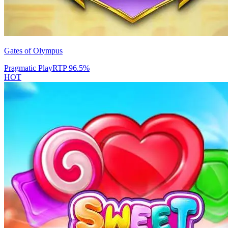
Gates of Olympus
Pragmatic Play
RTP
96.5
%
HOT