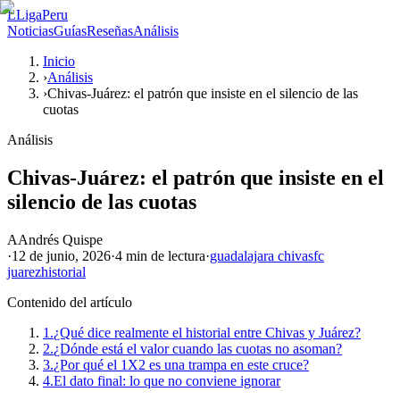
L
LigaPeru
Noticias
Guías
Reseñas
Análisis
Inicio
›
Análisis
›
Chivas-Juárez: el patrón que insiste en el silencio de las
cuotas
Análisis
Chivas-Juárez: el patrón que insiste en el
silencio de las cuotas
A
Andrés Quispe
·
12 de junio, 2026
·
4 min
de lectura
·
guadalajara chivas
fc
juarez
historial
Contenido del artículo
1.
¿Qué dice realmente el historial entre Chivas y Juárez?
2.
¿Dónde está el valor cuando las cuotas no asoman?
3.
¿Por qué el 1X2 es una trampa en este cruce?
4.
El dato final: lo que no conviene ignorar