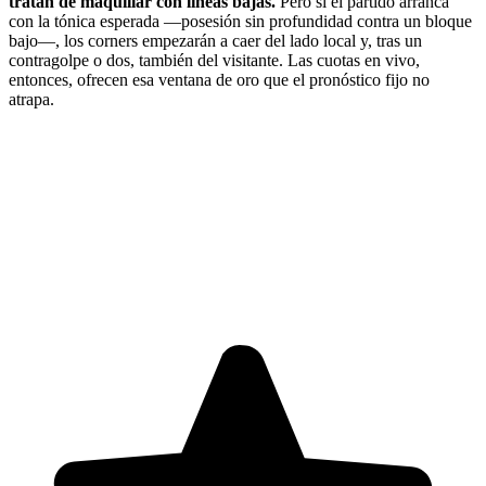
tratan de maquillar con líneas bajas.
Pero si el partido arranca
con la tónica esperada —posesión sin profundidad contra un bloque
bajo—, los corners empezarán a caer del lado local y, tras un
contragolpe o dos, también del visitante. Las cuotas en vivo,
entonces, ofrecen esa ventana de oro que el pronóstico fijo no
atrapa.