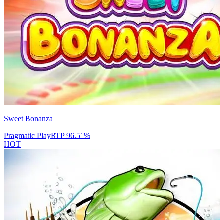
Sweet Bonanza
Pragmatic Play
RTP
96.51
%
HOT