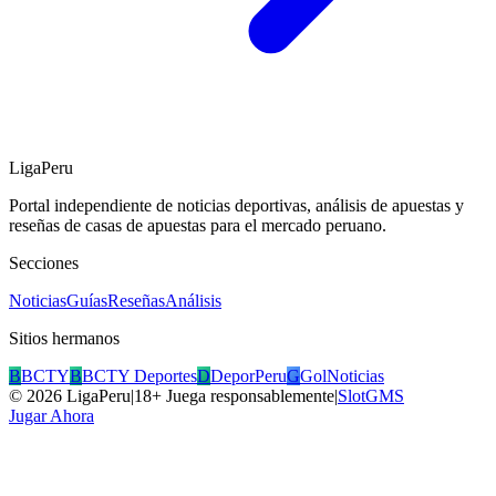
LigaPeru
Portal independiente de noticias deportivas, análisis de apuestas y
reseñas de casas de apuestas para el mercado peruano.
Secciones
Noticias
Guías
Reseñas
Análisis
Sitios hermanos
B
BCTY
B
BCTY Deportes
D
DeporPeru
G
GolNoticias
©
2026
LigaPeru
|
18+ Juega responsablemente
|
SlotGMS
Jugar Ahora