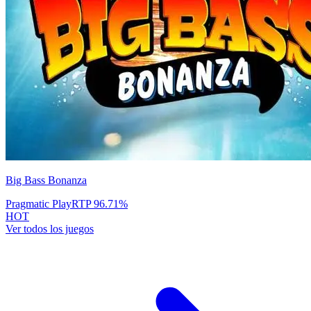
Big Bass Bonanza
Pragmatic Play
RTP
96.71
%
HOT
Ver todos los juegos