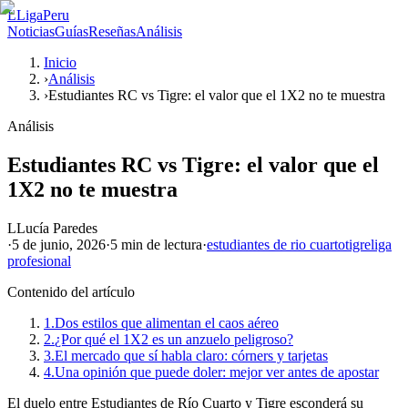
L
LigaPeru
Noticias
Guías
Reseñas
Análisis
Inicio
›
Análisis
›
Estudiantes RC vs Tigre: el valor que el 1X2 no te muestra
Análisis
Estudiantes RC vs Tigre: el valor que el
1X2 no te muestra
L
Lucía Paredes
·
5 de junio, 2026
·
5 min
de lectura
·
estudiantes de rio cuarto
tigre
liga
profesional
Contenido del artículo
1.
Dos estilos que alimentan el caos aéreo
2.
¿Por qué el 1X2 es un anzuelo peligroso?
3.
El mercado que sí habla claro: córners y tarjetas
4.
Una opinión que puede doler: mejor ver antes de apostar
El duelo entre Estudiantes de Río Cuarto y Tigre esconderá su