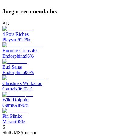
Juegos recomendados
AD
4 Pots Riches
Playson
95.7
%
Burning Coins 40
Endorphina
96
%
Bad Santa
Endorphina
96
%
Christmas Workshop
Gamzix
96.02
%
Wild Dolphin
GameArt
96
%
Pin Plinko
Mascot
96
%
S
SlotGMS
Sponsor