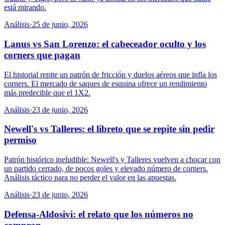
está mirando.
Análisis
·
25 de junio, 2026
Lanus vs San Lorenzo: el cabeceador oculto y los
corners que pagan
El historial repite un patrón de fricción y duelos aéreos que infla los
corners. El mercado de saques de esquina ofrece un rendimiento
más predecible que el 1X2.
Análisis
·
23 de junio, 2026
Newell's vs Talleres: el libreto que se repite sin pedir
permiso
Patrón histórico ineludible: Newell's y Talleres vuelven a chocar con
un partido cerrado, de pocos goles y elevado número de corners.
Análisis táctico para no perder el valor en las apuestas.
Análisis
·
23 de junio, 2026
Defensa-Aldosivi: el relato que los números no