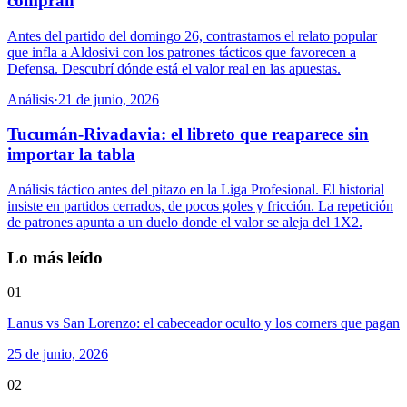
compran
Antes del partido del domingo 26, contrastamos el relato popular
que infla a Aldosivi con los patrones tácticos que favorecen a
Defensa. Descubrí dónde está el valor real en las apuestas.
Análisis
·
21 de junio, 2026
Tucumán-Rivadavia: el libreto que reaparece sin
importar la tabla
Análisis táctico antes del pitazo en la Liga Profesional. El historial
insiste en partidos cerrados, de pocos goles y fricción. La repetición
de patrones apunta a un duelo donde el valor se aleja del 1X2.
Lo más leído
01
Lanus vs San Lorenzo: el cabeceador oculto y los corners que pagan
25 de junio, 2026
02