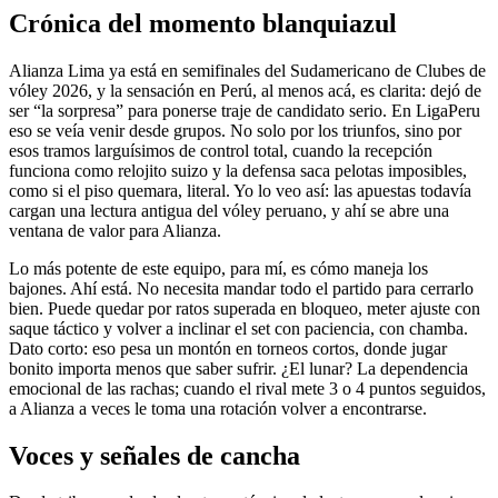
Crónica del momento blanquiazul
Alianza Lima ya está en semifinales del Sudamericano de Clubes de
vóley 2026, y la sensación en Perú, al menos acá, es clarita: dejó de
ser “la sorpresa” para ponerse traje de candidato serio. En LigaPeru
eso se veía venir desde grupos. No solo por los triunfos, sino por
esos tramos larguísimos de control total, cuando la recepción
funciona como relojito suizo y la defensa saca pelotas imposibles,
como si el piso quemara, literal. Yo lo veo así: las apuestas todavía
cargan una lectura antigua del vóley peruano, y ahí se abre una
ventana de valor para Alianza.
Lo más potente de este equipo, para mí, es cómo maneja los
bajones. Ahí está. No necesita mandar todo el partido para cerrarlo
bien. Puede quedar por ratos superada en bloqueo, meter ajuste con
saque táctico y volver a inclinar el set con paciencia, con chamba.
Dato corto: eso pesa un montón en torneos cortos, donde jugar
bonito importa menos que saber sufrir. ¿El lunar? La dependencia
emocional de las rachas; cuando el rival mete 3 o 4 puntos seguidos,
a Alianza a veces le toma una rotación volver a encontrarse.
Voces y señales de cancha