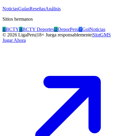
Noticias
Guías
Reseñas
Análisis
Sitios hermanos
B
BCTY
B
BCTY Deportes
D
DeporPeru
G
GolNoticias
©
2026
LigaPeru
|
18+ Juega responsablemente
|
SlotGMS
Jugar Ahora