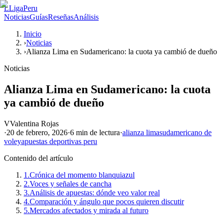
L
LigaPeru
Noticias
Guías
Reseñas
Análisis
Inicio
›
Noticias
›
Alianza Lima en Sudamericano: la cuota ya cambió de dueño
Noticias
Alianza Lima en Sudamericano: la cuota
ya cambió de dueño
V
Valentina Rojas
·
20 de febrero, 2026
·
6 min
de lectura
·
alianza lima
sudamericano de
voley
apuestas deportivas peru
Contenido del artículo
1.
Crónica del momento blanquiazul
2.
Voces y señales de cancha
3.
Análisis de apuestas: dónde veo valor real
4.
Comparación y ángulo que pocos quieren discutir
5.
Mercados afectados y mirada al futuro