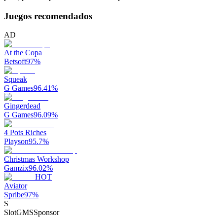
Juegos recomendados
AD
At the Copa
Betsoft
97
%
Squeak
G Games
96.41
%
Gingerdead
G Games
96.09
%
4 Pots Riches
Playson
95.7
%
Christmas Workshop
Gamzix
96.02
%
HOT
Aviator
Spribe
97
%
S
SlotGMS
Sponsor