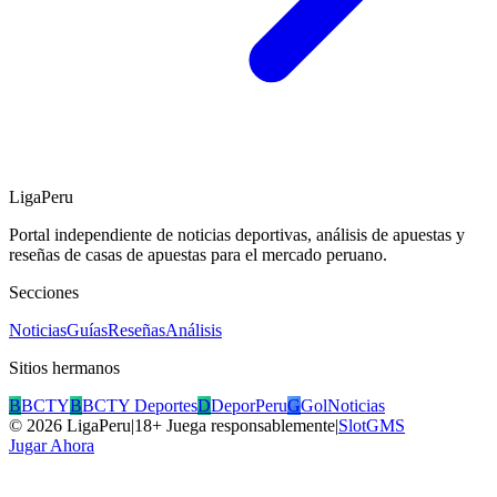
LigaPeru
Portal independiente de noticias deportivas, análisis de apuestas y
reseñas de casas de apuestas para el mercado peruano.
Secciones
Noticias
Guías
Reseñas
Análisis
Sitios hermanos
B
BCTY
B
BCTY Deportes
D
DeporPeru
G
GolNoticias
©
2026
LigaPeru
|
18+ Juega responsablemente
|
SlotGMS
Jugar Ahora