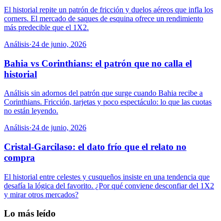
El historial repite un patrón de fricción y duelos aéreos que infla los
corners. El mercado de saques de esquina ofrece un rendimiento
más predecible que el 1X2.
Análisis
·
24 de junio, 2026
Bahia vs Corinthians: el patrón que no calla el
historial
Análisis sin adornos del patrón que surge cuando Bahia recibe a
Corinthians. Fricción, tarjetas y poco espectáculo: lo que las cuotas
no están leyendo.
Análisis
·
24 de junio, 2026
Cristal-Garcilaso: el dato frío que el relato no
compra
El historial entre celestes y cusqueños insiste en una tendencia que
desafía la lógica del favorito. ¿Por qué conviene desconfiar del 1X2
y mirar otros mercados?
Lo más leído