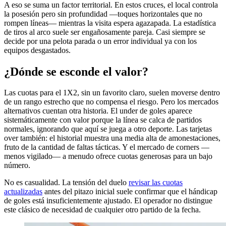
A eso se suma un factor territorial. En estos cruces, el local controla
la posesión pero sin profundidad —toques horizontales que no
rompen líneas— mientras la visita espera agazapada. La estadística
de tiros al arco suele ser engañosamente pareja. Casi siempre se
decide por una pelota parada o un error individual ya con los
equipos desgastados.
¿Dónde se esconde el valor?
Las cuotas para el 1X2, sin un favorito claro, suelen moverse dentro
de un rango estrecho que no compensa el riesgo. Pero los mercados
alternativos cuentan otra historia. El under de goles aparece
sistemáticamente con valor porque la línea se calca de partidos
normales, ignorando que aquí se juega a otro deporte. Las tarjetas
over también: el historial muestra una media alta de amonestaciones,
fruto de la cantidad de faltas tácticas. Y el mercado de corners —
menos vigilado— a menudo ofrece cuotas generosas para un bajo
número.
No es casualidad. La tensión del duelo
revisar las cuotas
actualizadas
antes del pitazo inicial suele confirmar que el hándicap
de goles está insuficientemente ajustado. El operador no distingue
este clásico de necesidad de cualquier otro partido de la fecha.