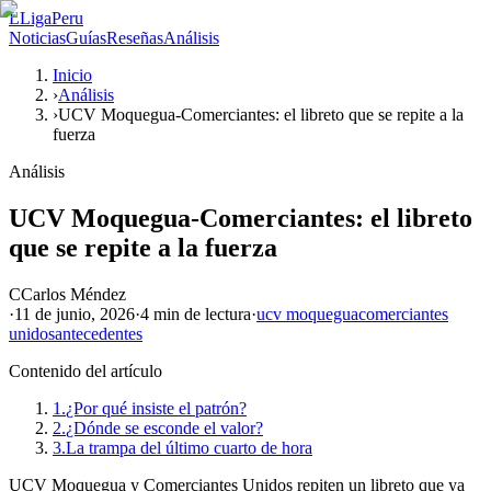
L
LigaPeru
Noticias
Guías
Reseñas
Análisis
Inicio
›
Análisis
›
UCV Moquegua-Comerciantes: el libreto que se repite a la
fuerza
Análisis
UCV Moquegua-Comerciantes: el libreto
que se repite a la fuerza
C
Carlos Méndez
·
11 de junio, 2026
·
4 min
de lectura
·
ucv moquegua
comerciantes
unidos
antecedentes
Contenido del artículo
1.
¿Por qué insiste el patrón?
2.
¿Dónde se esconde el valor?
3.
La trampa del último cuarto de hora
UCV Moquegua y Comerciantes Unidos repiten un libreto que ya