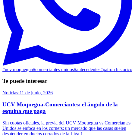
#
ucv moquegua
#
comerciantes unidos
#
antecedentes
#
patron historico
Te puede interesar
Noticias
·
11 de junio, 2026
UCV Moquegua-Comerciantes: el ángulo de la
esquina que paga
Sin cuotas oficiales, la previa del UCV Moquegua vs Comerciantes
Unidos se enfoca en los corners: un mercado que las casas suelen
desatender en duelos cerrados de la Liga 1.