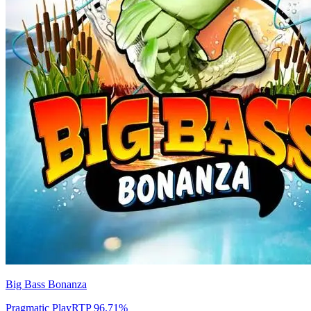
Big Bass Bonanza
Pragmatic Play
RTP
96.71
%