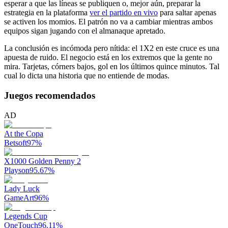
esperar a que las líneas se publiquen o, mejor aún, preparar la
estrategia en la plataforma
ver el partido en vivo
para saltar apenas
se activen los momios. El patrón no va a cambiar mientras ambos
equipos sigan jugando con el almanaque apretado.
La conclusión es incómoda pero nítida: el 1X2 en este cruce es una
apuesta de ruido. El negocio está en los extremos que la gente no
mira. Tarjetas, córners bajos, gol en los últimos quince minutos. Tal
cual lo dicta una historia que no entiende de modas.
Juegos recomendados
AD
At the Copa
Betsoft
97
%
X1000 Golden Penny 2
Playson
95.67
%
Lady Luck
GameArt
96
%
Legends Cup
OneTouch
96.11
%