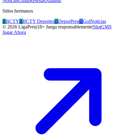
Noticias
Guías
Reseñas
Análisis
Sitios hermanos
B
BCTY
B
BCTY Deportes
D
DeporPeru
G
GolNoticias
©
2026
LigaPeru
|
18+ Juega responsablemente
|
SlotGMS
Jugar Ahora