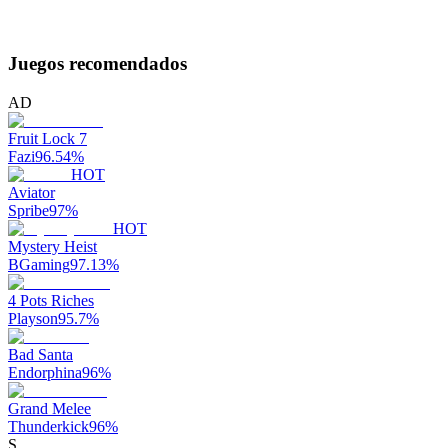
Juegos recomendados
AD
Fruit Lock 7
Fazi
96.54
%
HOT
Aviator
Spribe
97
%
HOT
Mystery Heist
BGaming
97.13
%
4 Pots Riches
Playson
95.7
%
Bad Santa
Endorphina
96
%
Grand Melee
Thunderkick
96
%
S