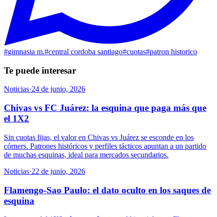
#
gimnasia m.
#
central cordoba santiago
#
cuotas
#
patron historico
Te puede interesar
Noticias
·
24 de junio, 2026
Chivas vs FC Juárez: la esquina que paga más que
el 1X2
Sin cuotas fijas, el valor en Chivas vs Juárez se esconde en los
córners. Patrones históricos y perfiles tácticos apuntan a un partido
de muchas esquinas, ideal para mercados secundarios.
Noticias
·
22 de junio, 2026
Flamengo-Sao Paulo: el dato oculto en los saques de
esquina