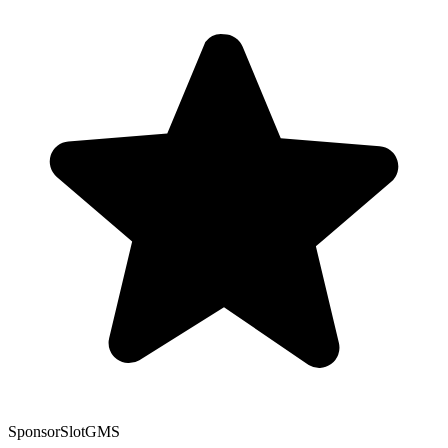
Sponsor
SlotGMS