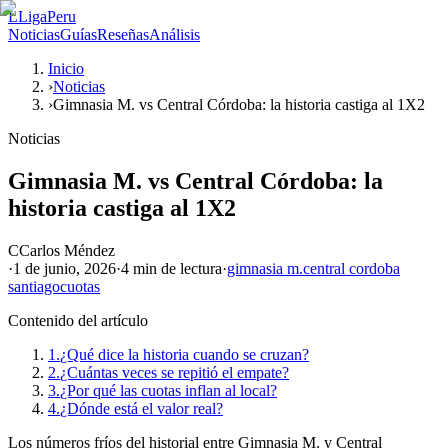
L
LigaPeru
Noticias
Guías
Reseñas
Análisis
Inicio
›
Noticias
›
Gimnasia M. vs Central Córdoba: la historia castiga al 1X2
Noticias
Gimnasia M. vs Central Córdoba: la
historia castiga al 1X2
C
Carlos Méndez
·
1 de junio, 2026
·
4 min
de lectura
·
gimnasia m.
central cordoba
santiago
cuotas
Contenido del artículo
1.
¿Qué dice la historia cuando se cruzan?
2.
¿Cuántas veces se repitió el empate?
3.
¿Por qué las cuotas inflan al local?
4.
¿Dónde está el valor real?
Los números fríos del historial entre Gimnasia M. y Central