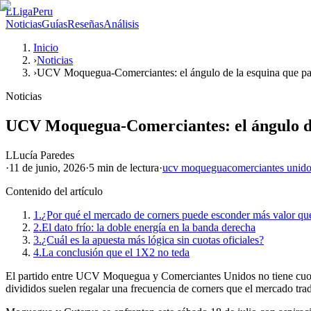
L
LigaPeru
Noticias
Guías
Reseñas
Análisis
Inicio
›
Noticias
›
UCV Moquegua-Comerciantes: el ángulo de la esquina que p
Noticias
UCV Moquegua-Comerciantes: el ángulo de
L
Lucía Paredes
·
11 de junio, 2026
·
5 min
de lectura
·
ucv moquegua
comerciantes unid
Contenido del artículo
1.
¿Por qué el mercado de corners puede esconder más valor qu
2.
El dato frío: la doble energía en la banda derecha
3.
¿Cuál es la apuesta más lógica sin cuotas oficiales?
4.
La conclusión que el 1X2 no teda
El partido entre UCV Moquegua y Comerciantes Unidos no tiene cuotas 
divididos suelen regalar una frecuencia de corners que el mercado trad