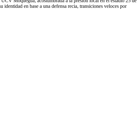
La UCV Moquegua, acostumbrada a la presión local en el estadio 25 de
 identidad en base a una defensa recia, transiciones veloces por