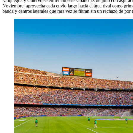
Moquegua y Cutervo se enfrentan este sábado 18 de julio con aspiraci
Noviembre, aprovecha cada envío largo hacia el área rival como primer
banda y centros laterales que rara vez se filtran sin un rechazo de por