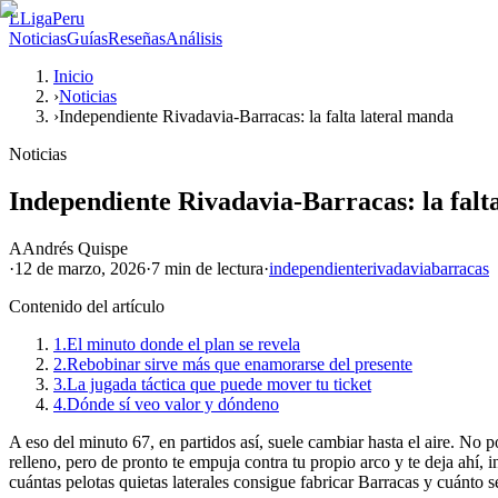
L
LigaPeru
Noticias
Guías
Reseñas
Análisis
Inicio
›
Noticias
›
Independiente Rivadavia-Barracas: la falta lateral manda
Noticias
Independiente Rivadavia-Barracas: la falt
A
Andrés Quispe
·
12 de marzo, 2026
·
7 min
de lectura
·
independiente
rivadavia
barracas
Contenido del artículo
1.
El minuto donde el plan se revela
2.
Rebobinar sirve más que enamorarse del presente
3.
La jugada táctica que puede mover tu ticket
4.
Dónde sí veo valor y dóndeno
A eso del minuto 67, en partidos así, suele cambiar hasta el aire. No p
relleno, pero de pronto te empuja contra tu propio arco y te deja ahí
cuántas pelotas quietas laterales consigue fabricar Barracas y cuánto 