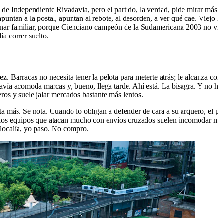
de Independiente Rivadavia, pero el partido, la verdad, pide mirar más 
untan a la postal, apuntan al rebote, al desorden, a ver qué cae. Viejo 
sonar familiar, porque Cienciano campeón de la Sudamericana 2003 no v
ía correr suelto.
ez. Barracas no necesita tener la pelota para meterte atrás; le alcanza 
vía acomoda marcas y, bueno, llega tarde. Ahí está. La bisagra. Y no hab
ros y suele jalar mercados bastante más lentos.
ta más. Se nota. Cuando lo obligan a defender de cara a su arquero, el p
o: los equipos que atacan mucho con envíos cruzados suelen incomodar más
o localía, yo paso. No compro.