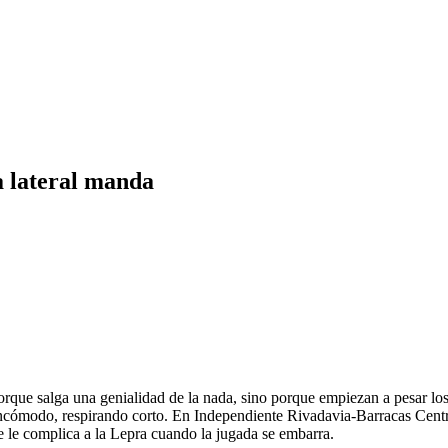
a lateral manda
orque salga una genialidad de la nada, sino porque empiezan a pesar los l
, incómodo, respirando corto. En Independiente Rivadavia-Barracas Centr
se le complica a la Lepra cuando la jugada se embarra.