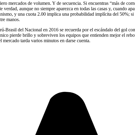
Prefiero mercados de volumen. Y de secuencia. Si encuentras “más de cor
a de verdad, aunque no siempre aparezca en todas las casas y, cuando ap
smo, y una cuota 2.00 implica una probabilidad implícita del 50%; si tú
ntre manos.
Perú-Brasil del Nacional en 2016 se recuerda por el escándalo del gol c
técnico pierde brillo y sobreviven los equipos que entienden mejor el rebo
 el mercado tarda varios minutos en darse cuenta.