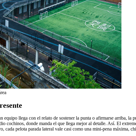
área
resente
ipo llega con el relato de sostener la punta o afirmarse arriba, la pre
io cochinos, donde manda el que llega mejor al detalle. Así. El extrem
rro, cada pelota parada lateral vale casi como una mini-pena máxima, chi