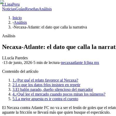
L
LigaPeru
Noticias
Guías
Reseñas
Análisis
Inicio
›
Análisis
›
Necaxa-Atlante: el dato que calla la narrativa
Análisis
Necaxa-Atlante: el dato que calla la narrat
L
Lucía Paredes
·
13 de junio, 2026
·
5 min
de lectura
·
necaxa
atlante fc
liga mx
Contenido del artículo
1.
¿Por qué el relato favorece al Necaxa?
2.
Lo que los datos fríos insisten en repetir
3.
El balón parado, dueño silencioso del marcador
4.
¿Qué lee el mercado cuando pocos miran los números?
5.
La mejor apuesta es ir contra el cuento
El Necaxa contra Atlante FC no va a ser el festín de goles que el relat
aguante la fricción se llevará más que quien busque el espectáculo.