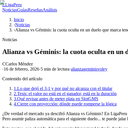
L
LigaPeru
Noticias
Guías
Reseñas
Análisis
Inicio
›
Noticias
›
Alianza vs Géminis: la cuota oculta en un duelo que marca te
Noticias
Alianza vs Géminis: la cuota oculta en un
C
Carlos Méndez
·
16 de febrero, 2026
·
5 min
de lectura
·
alianza
geminis
voley
Contenido del artículo
1.
Lo que dejó el 3-1 y por qué no alcanza con el titular
2.
Tesis: el valor no está en el ganador, está en la duración
3.
Qué revisar antes de meter plata en SlotGMS
4.
Cierre con proyección: dónde puede romperse la lógica
¿De verdad el mercado ya descifró Alianza vs Géminis? En LigaPeru lo 
Pero asumir paliza automática para el siguiente duelo... te puede jalar 