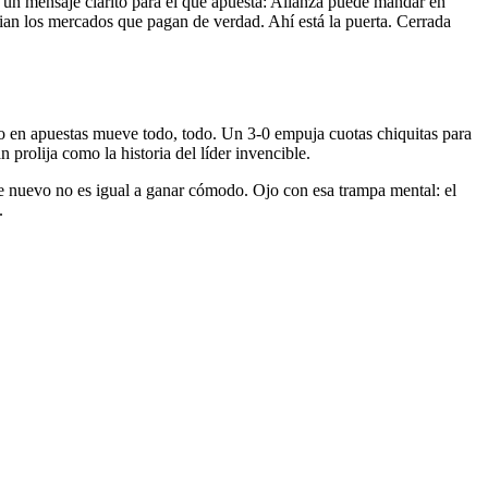
ó un mensaje clarito para el que apuesta: Alianza puede mandar en
bian los mercados que pagan de verdad. Ahí está la puerta. Cerrada
ero en apuestas mueve todo, todo. Un 3-0 empuja cuotas chiquitas para
 prolija como la historia del líder invencible.
r de nuevo no es igual a ganar cómodo. Ojo con esa trampa mental: el
.