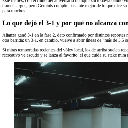
Este martes, con el ruido del aniversario blanquiazul todavía dando v
tramos largos, pero Géminis compite bastante mejor de lo que dice su 
para muchos.
Lo que dejó el 3-1 y por qué no alcanza con 
Alianza ganó 3-1 en la fase 2, dato confirmado por distintos reportes
otra barrida; un 3-1, en cambio, vuelve a abrir líneas de “más de 3.5 s
Si miras temporadas recientes del vóley local, los de arriba suelen re
recreativo ve escudo y se lanza al favorito; el que cuida su stake mira r