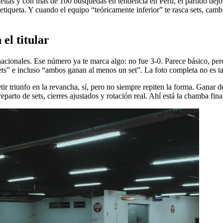
ueltas y con más de 100 búsquedas en tendencia en Perú, el partido dej
etiqueta. Y cuando el equipo “teóricamente inferior” te rasca sets, cam
el titular
 nacionales. Ese número ya te marca algo: no fue 3-0. Parece básico, p
ets” e incluso “ambos ganan al menos un set”. La foto completa no es tan
petir triunfo en la revancha, sí, pero no siempre repiten la forma. Gana
eparto de sets, cierres ajustados y rotación real. Ahí está la chamba fina