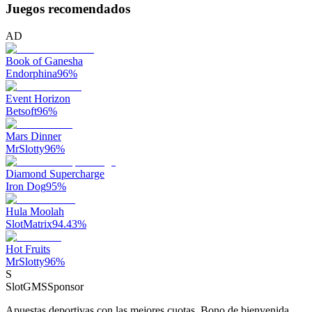
Juegos recomendados
AD
Book of Ganesha
Endorphina
96
%
Event Horizon
Betsoft
96
%
Mars Dinner
MrSlotty
96
%
Diamond Supercharge
Iron Dog
95
%
Hula Moolah
SlotMatrix
94.43
%
Hot Fruits
MrSlotty
96
%
S
SlotGMS
Sponsor
Apuestas deportivas con las mejores cuotas. Bono de bienvenida