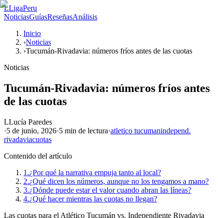
L
LigaPeru
Noticias
Guías
Reseñas
Análisis
Inicio
›
Noticias
›
Tucumán-Rivadavia: números fríos antes de las cuotas
Noticias
Tucumán-Rivadavia: números fríos antes
de las cuotas
L
Lucía Paredes
·
5 de junio, 2026
·
5 min
de lectura
·
atletico tucuman
independ.
rivadavia
cuotas
Contenido del artículo
1.
¿Por qué la narrativa empuja tanto al local?
2.
¿Qué dicen los números, aunque no los tengamos a mano?
3.
¿Dónde puede estar el valor cuando abran las líneas?
4.
¿Qué hacer mientras las cuotas no llegan?
Las cuotas para el Atlético Tucumán vs. Independiente Rivadavia