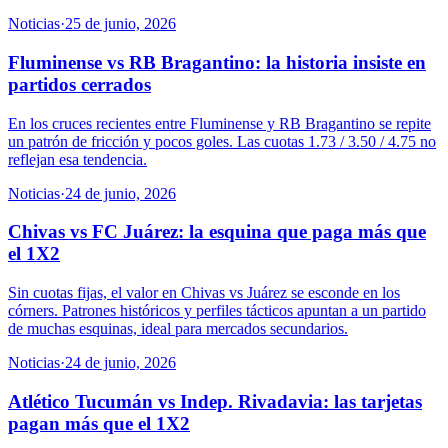
Noticias
·
25 de junio, 2026
Fluminense vs RB Bragantino: la historia insiste en
partidos cerrados
En los cruces recientes entre Fluminense y RB Bragantino se repite
un patrón de fricción y pocos goles. Las cuotas 1.73 / 3.50 / 4.75 no
reflejan esa tendencia.
Noticias
·
24 de junio, 2026
Chivas vs FC Juárez: la esquina que paga más que
el 1X2
Sin cuotas fijas, el valor en Chivas vs Juárez se esconde en los
córners. Patrones históricos y perfiles tácticos apuntan a un partido
de muchas esquinas, ideal para mercados secundarios.
Noticias
·
24 de junio, 2026
Atlético Tucumán vs Indep. Rivadavia: las tarjetas
pagan más que el 1X2