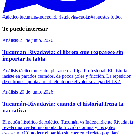
#
atletico tucuman
#
independ. rivadavia
#
cuotas
#
apuestas futbol
Te puede interesar
Análisis
·
21 de junio, 2026
Tucumán-Rivadavia: el libreto que reaparece sin
importar la tabla
Análisis táctico antes del pitazo en la Liga Profesional. El historial
insiste en partidos cerrados, de pocos goles y fricción. La repetición
de patrones apunta a un duelo donde el valor se aleja del 1X2.
Análisis
·
20 de junio, 2026
Tucumán-Rivadavia: cuando el historial frena la
narrativa
El patrón histórico de Atlético Tucumán vs Independiente Rivadavia
revela una verdad incómoda: la fricción domina y los goles
escasean. ¿Cómo leer el partido sin caer en el relato popular?