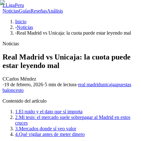
L
LigaPeru
Noticias
Guías
Reseñas
Análisis
Inicio
›
Noticias
›
Real Madrid vs Unicaja: la cuota puede estar leyendo mal
Noticias
Real Madrid vs Unicaja: la cuota puede
estar leyendo mal
C
Carlos Méndez
·
19 de febrero, 2026
·
5 min
de lectura
·
real madrid
unicaja
apuestas
baloncesto
Contenido del artículo
1.
El ruido y el dato que sí importa
2.
Mi tesis: el mercado suele sobrepagar al Madrid en estos
cruces
3.
Mercados donde sí veo valor
4.
Qué vigilar antes de meter dinero