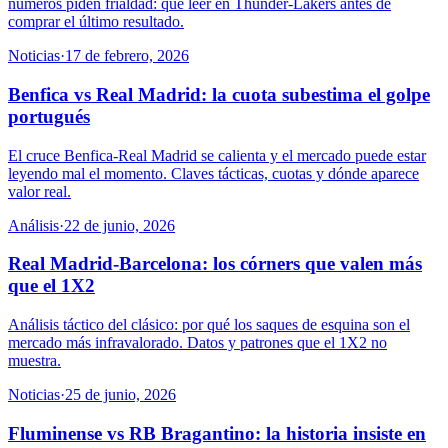
números piden frialdad: qué leer en Thunder-Lakers antes de
comprar el último resultado.
Noticias
·
17 de febrero, 2026
Benfica vs Real Madrid: la cuota subestima el golpe
portugués
El cruce Benfica-Real Madrid se calienta y el mercado puede estar
leyendo mal el momento. Claves tácticas, cuotas y dónde aparece
valor real.
Análisis
·
22 de junio, 2026
Real Madrid-Barcelona: los córners que valen más
que el 1X2
Análisis táctico del clásico: por qué los saques de esquina son el
mercado más infravalorado. Datos y patrones que el 1X2 no
muestra.
Noticias
·
25 de junio, 2026
Fluminense vs RB Bragantino: la historia insiste en