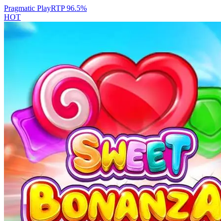
Pragmatic Play
RTP
96.5
%
HOT