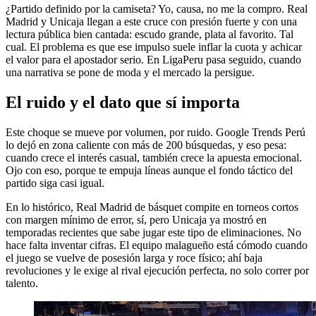
¿Partido definido por la camiseta? Yo, causa, no me la compro. Real
Madrid y Unicaja llegan a este cruce con presión fuerte y con una
lectura pública bien cantada: escudo grande, plata al favorito. Tal
cual. El problema es que ese impulso suele inflar la cuota y achicar
el valor para el apostador serio. En LigaPeru pasa seguido, cuando
una narrativa se pone de moda y el mercado la persigue.
El ruido y el dato que sí importa
Este choque se mueve por volumen, por ruido. Google Trends Perú
lo dejó en zona caliente con más de 200 búsquedas, y eso pesa:
cuando crece el interés casual, también crece la apuesta emocional.
Ojo con eso, porque te empuja líneas aunque el fondo táctico del
partido siga casi igual.
En lo histórico, Real Madrid de básquet compite en torneos cortos
con margen mínimo de error, sí, pero Unicaja ya mostró en
temporadas recientes que sabe jugar este tipo de eliminaciones. No
hace falta inventar cifras. El equipo malagueño está cómodo cuando
el juego se vuelve de posesión larga y roce físico; ahí baja
revoluciones y le exige al rival ejecución perfecta, no solo correr por
talento.