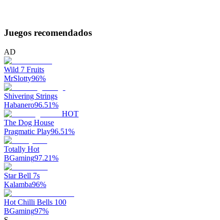
Juegos recomendados
AD
Wild 7 Fruits
MrSlotty
96
%
Shivering Strings
Habanero
96.51
%
HOT
The Dog House
Pragmatic Play
96.51
%
Totally Hot
BGaming
97.21
%
Star Bell 7s
Kalamba
96
%
Hot Chilli Bells 100
BGaming
97
%
S