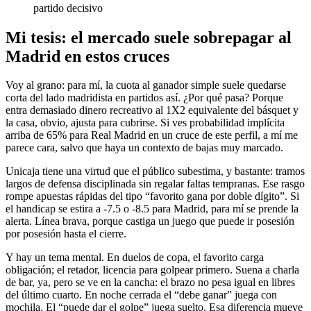
partido decisivo
Mi tesis: el mercado suele sobrepagar al
Madrid en estos cruces
Voy al grano: para mí, la cuota al ganador simple suele quedarse
corta del lado madridista en partidos así. ¿Por qué pasa? Porque
entra demasiado dinero recreativo al 1X2 equivalente del básquet y
la casa, obvio, ajusta para cubrirse. Si ves probabilidad implícita
arriba de 65% para Real Madrid en un cruce de este perfil, a mí me
parece cara, salvo que haya un contexto de bajas muy marcado.
Unicaja tiene una virtud que el público subestima, y bastante: tramos
largos de defensa disciplinada sin regalar faltas tempranas. Ese rasgo
rompe apuestas rápidas del tipo “favorito gana por doble dígito”. Si
el handicap se estira a -7.5 o -8.5 para Madrid, para mí se prende la
alerta. Línea brava, porque castiga un juego que puede ir posesión
por posesión hasta el cierre.
Y hay un tema mental. En duelos de copa, el favorito carga
obligación; el retador, licencia para golpear primero. Suena a charla
de bar, ya, pero se ve en la cancha: el brazo no pesa igual en libres
del último cuarto. En noche cerrada el “debe ganar” juega con
mochila. El “puede dar el golpe” juega suelto. Esa diferencia mueve