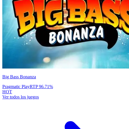
Big Bass Bonanza
Pragmatic Play
RTP
96.71
%
HOT
Ver todos los juegos