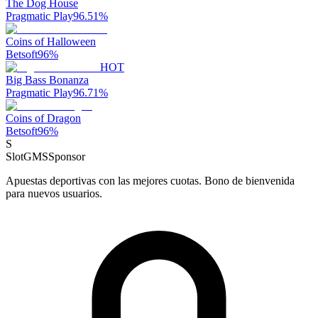
The Dog House
Pragmatic Play
96.51
%
Coins of Halloween
Betsoft
96
%
HOT
Big Bass Bonanza
Pragmatic Play
96.71
%
Coins of Dragon
Betsoft
96
%
S
SlotGMS
Sponsor
Apuestas deportivas con las mejores cuotas. Bono de bienvenida
para nuevos usuarios.