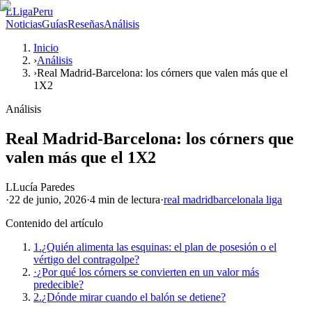
L
LigaPeru
Noticias
Guías
Reseñas
Análisis
Inicio
›
Análisis
›
Real Madrid-Barcelona: los córners que valen más que el
1X2
Análisis
Real Madrid-Barcelona: los córners que
valen más que el 1X2
L
Lucía Paredes
·
22 de junio, 2026
·
4 min
de lectura
·
real madrid
barcelona
la liga
Contenido del artículo
1.
¿Quién alimenta las esquinas: el plan de posesión o el
vértigo del contragolpe?
·
¿Por qué los córners se convierten en un valor más
predecible?
2.
¿Dónde mirar cuando el balón se detiene?