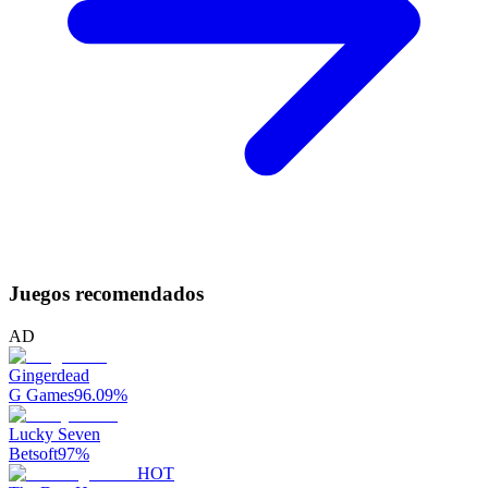
Juegos recomendados
AD
Gingerdead
G Games
96.09
%
Lucky Seven
Betsoft
97
%
HOT