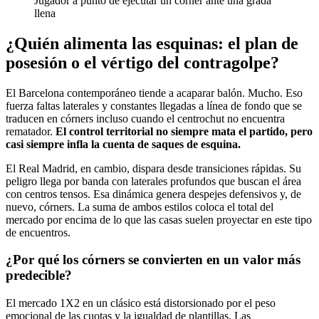
Jugador a punto de ejecutar un córner ante una grada
llena
¿Quién alimenta las esquinas: el plan de
posesión o el vértigo del contragolpe?
El Barcelona contemporáneo tiende a acaparar balón. Mucho. Eso
fuerza faltas laterales y constantes llegadas a línea de fondo que se
traducen en córners incluso cuando el centrochut no encuentra
rematador.
El control territorial no siempre mata el partido, pero
casi siempre infla la cuenta de saques de esquina.
El Real Madrid, en cambio, dispara desde transiciones rápidas. Su
peligro llega por banda con laterales profundos que buscan el área
con centros tensos. Esa dinámica genera despejes defensivos y, de
nuevo, córners. La suma de ambos estilos coloca el total del
mercado por encima de lo que las casas suelen proyectar en este tipo
de encuentros.
¿Por qué los córners se convierten en un valor más
predecible?
El mercado 1X2 en un clásico está distorsionado por el peso
emocional de las cuotas y la igualdad de plantillas. Las