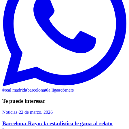
#
real madrid
#
barcelona
#
la liga
#
córners
Te puede interesar
Noticias
·
22 de marzo, 2026
Barcelona-Rayo: la estadística le gana al relato