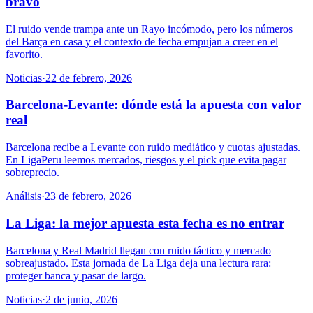
bravo
El ruido vende trampa ante un Rayo incómodo, pero los números
del Barça en casa y el contexto de fecha empujan a creer en el
favorito.
Noticias
·
22 de febrero, 2026
Barcelona-Levante: dónde está la apuesta con valor
real
Barcelona recibe a Levante con ruido mediático y cuotas ajustadas.
En LigaPeru leemos mercados, riesgos y el pick que evita pagar
sobreprecio.
Análisis
·
23 de febrero, 2026
La Liga: la mejor apuesta esta fecha es no entrar
Barcelona y Real Madrid llegan con ruido táctico y mercado
sobreajustado. Esta jornada de La Liga deja una lectura rara:
proteger banca y pasar de largo.
Noticias
·
2 de junio, 2026