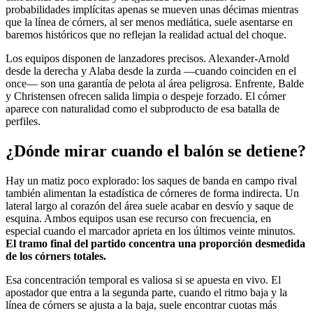
probabilidades implícitas apenas se mueven unas décimas mientras
que la línea de córners, al ser menos mediática, suele asentarse en
baremos históricos que no reflejan la realidad actual del choque.
Los equipos disponen de lanzadores precisos. Alexander-Arnold
desde la derecha y Alaba desde la zurda —cuando coinciden en el
once— son una garantía de pelota al área peligrosa. Enfrente, Balde
y Christensen ofrecen salida limpia o despeje forzado. El córner
aparece con naturalidad como el subproducto de esa batalla de
perfiles.
¿Dónde mirar cuando el balón se detiene?
Hay un matiz poco explorado: los saques de banda en campo rival
también alimentan la estadística de córneres de forma indirecta. Un
lateral largo al corazón del área suele acabar en desvío y saque de
esquina. Ambos equipos usan ese recurso con frecuencia, en
especial cuando el marcador aprieta en los últimos veinte minutos.
El tramo final del partido concentra una proporción desmedida
de los córners totales.
Esa concentración temporal es valiosa si se apuesta en vivo. El
apostador que entra a la segunda parte, cuando el ritmo baja y la
línea de córners se ajusta a la baja, suele encontrar cuotas más