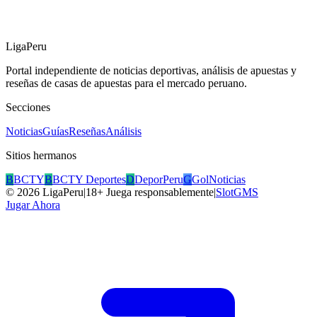
LigaPeru
Portal independiente de noticias deportivas, análisis de apuestas y
reseñas de casas de apuestas para el mercado peruano.
Secciones
Noticias
Guías
Reseñas
Análisis
Sitios hermanos
B
BCTY
B
BCTY Deportes
D
DeporPeru
G
GolNoticias
©
2026
LigaPeru
|
18+ Juega responsablemente
|
SlotGMS
Jugar Ahora