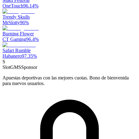
Miko Festival
OneTouch
96.14
%
Trendy Skulls
MrSlotty
96
%
Burning Flower
CT Gaming
96.4
%
Safari Rumble
Habanero
97.35
%
S
SlotGMS
Sponsor
Apuestas deportivas con las mejores cuotas. Bono de bienvenida
para nuevos usuarios.