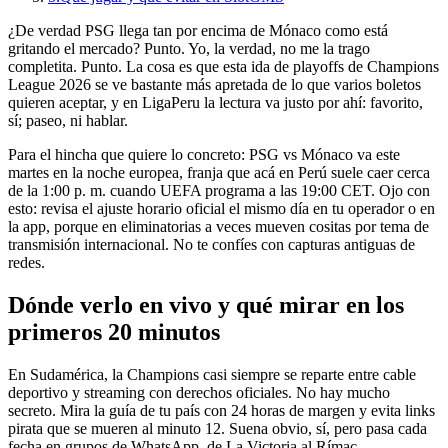
¿De verdad PSG llega tan por encima de Mónaco como está
gritando el mercado? Punto. Yo, la verdad, no me la trago
completita. Punto. La cosa es que esta ida de playoffs de Champions
League 2026 se ve bastante más apretada de lo que varios boletos
quieren aceptar, y en LigaPeru la lectura va justo por ahí: favorito,
sí; paseo, ni hablar.
Para el hincha que quiere lo concreto: PSG vs Mónaco va este
martes en la noche europea, franja que acá en Perú suele caer cerca
de la 1:00 p. m. cuando UEFA programa a las 19:00 CET. Ojo con
esto: revisa el ajuste horario oficial el mismo día en tu operador o en
la app, porque en eliminatorias a veces mueven cositas por tema de
transmisión internacional. No te confíes con capturas antiguas de
redes.
Dónde verlo en vivo y qué mirar en los
primeros 20 minutos
En Sudamérica, la Champions casi siempre se reparte entre cable
deportivo y streaming con derechos oficiales. No hay mucho
secreto. Mira la guía de tu país con 24 horas de margen y evita links
pirata que se mueren al minuto 12. Suena obvio, sí, pero pasa cada
fecha en grupos de WhatsApp, de La Victoria al Rímac.