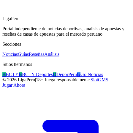
LigaPeru
Portal independiente de noticias deportivas, análisis de apuestas y
reseñas de casas de apuestas para el mercado peruano.
Secciones
Noticias
Guías
Reseñas
Análisis
Sitios hermanos
B
BCTY
B
BCTY Deportes
D
DeporPeru
G
GolNoticias
©
2026
LigaPeru
|
18+ Juega responsablemente
|
SlotGMS
Jugar Ahora