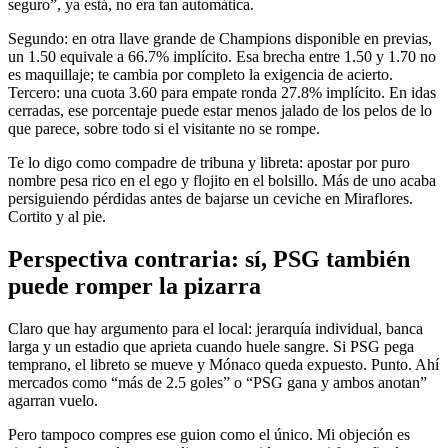
seguro”, ya está, no era tan automática.
Segundo: en otra llave grande de Champions disponible en previas,
un 1.50 equivale a 66.7% implícito. Esa brecha entre 1.50 y 1.70 no
es maquillaje; te cambia por completo la exigencia de acierto.
Tercero: una cuota 3.60 para empate ronda 27.8% implícito. En idas
cerradas, ese porcentaje puede estar menos jalado de los pelos de lo
que parece, sobre todo si el visitante no se rompe.
Te lo digo como compadre de tribuna y libreta: apostar por puro
nombre pesa rico en el ego y flojito en el bolsillo. Más de uno acaba
persiguiendo pérdidas antes de bajarse un ceviche en Miraflores.
Cortito y al pie.
Perspectiva contraria: sí, PSG también
puede romper la pizarra
Claro que hay argumento para el local: jerarquía individual, banca
larga y un estadio que aprieta cuando huele sangre. Si PSG pega
temprano, el libreto se mueve y Mónaco queda expuesto. Punto. Ahí
mercados como “más de 2.5 goles” o “PSG gana y ambos anotan”
agarran vuelo.
Pero tampoco compres ese guion como el único. Mi objeción es