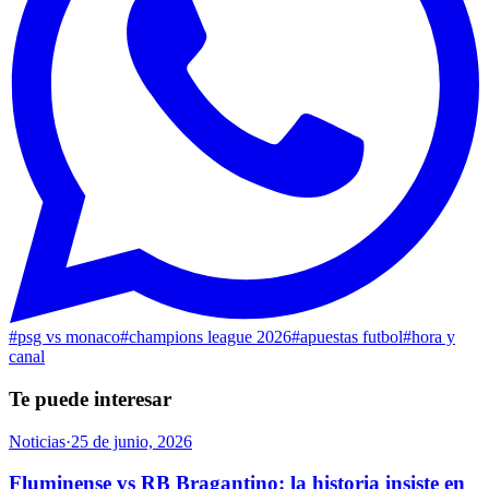
#
psg vs monaco
#
champions league 2026
#
apuestas futbol
#
hora y
canal
Te puede interesar
Noticias
·
25 de junio, 2026
Fluminense vs RB Bragantino: la historia insiste en