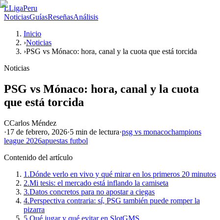
L
LigaPeru
Noticias
Guías
Reseñas
Análisis
Inicio
›
Noticias
›
PSG vs Mónaco: hora, canal y la cuota que está torcida
Noticias
PSG vs Mónaco: hora, canal y la cuota
que está torcida
C
Carlos Méndez
·
17 de febrero, 2026
·
5 min
de lectura
·
psg vs monaco
champions
league 2026
apuestas futbol
Contenido del artículo
1.
Dónde verlo en vivo y qué mirar en los primeros 20 minutos
2.
Mi tesis: el mercado está inflando la camiseta
3.
Datos concretos para no apostar a ciegas
4.
Perspectiva contraria: sí, PSG también puede romper la
pizarra
5.
Qué jugar y qué evitar en SlotGMS