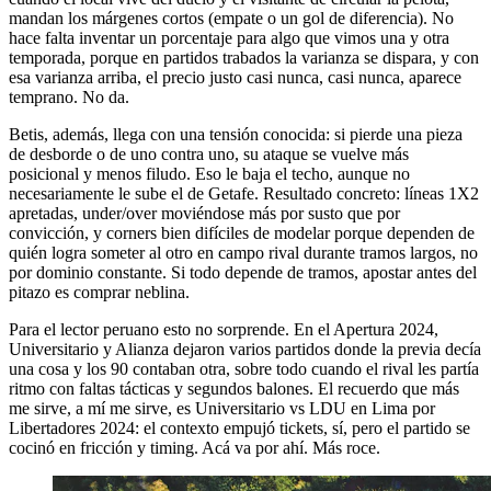
mandan los márgenes cortos (empate o un gol de diferencia). No
hace falta inventar un porcentaje para algo que vimos una y otra
temporada, porque en partidos trabados la varianza se dispara, y con
esa varianza arriba, el precio justo casi nunca, casi nunca, aparece
temprano. No da.
Betis, además, llega con una tensión conocida: si pierde una pieza
de desborde o de uno contra uno, su ataque se vuelve más
posicional y menos filudo. Eso le baja el techo, aunque no
necesariamente le sube el de Getafe. Resultado concreto: líneas 1X2
apretadas, under/over moviéndose más por susto que por
convicción, y corners bien difíciles de modelar porque dependen de
quién logra someter al otro en campo rival durante tramos largos, no
por dominio constante. Si todo depende de tramos, apostar antes del
pitazo es comprar neblina.
Para el lector peruano esto no sorprende. En el Apertura 2024,
Universitario y Alianza dejaron varios partidos donde la previa decía
una cosa y los 90 contaban otra, sobre todo cuando el rival les partía
ritmo con faltas tácticas y segundos balones. El recuerdo que más
me sirve, a mí me sirve, es Universitario vs LDU en Lima por
Libertadores 2024: el contexto empujó tickets, sí, pero el partido se
cocinó en fricción y timing. Acá va por ahí. Más roce.