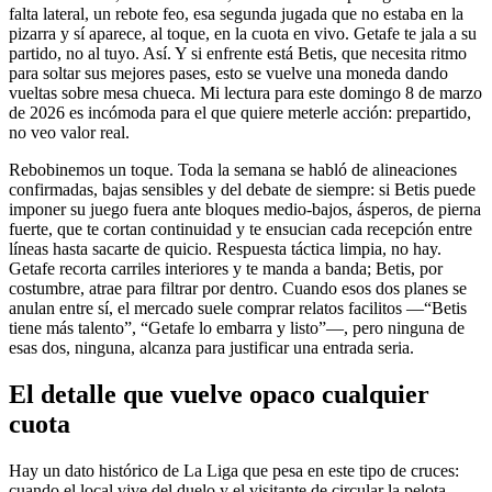
falta lateral, un rebote feo, esa segunda jugada que no estaba en la
pizarra y sí aparece, al toque, en la cuota en vivo. Getafe te jala a su
partido, no al tuyo. Así. Y si enfrente está Betis, que necesita ritmo
para soltar sus mejores pases, esto se vuelve una moneda dando
vueltas sobre mesa chueca. Mi lectura para este domingo 8 de marzo
de 2026 es incómoda para el que quiere meterle acción: prepartido,
no veo valor real.
Rebobinemos un toque. Toda la semana se habló de alineaciones
confirmadas, bajas sensibles y del debate de siempre: si Betis puede
imponer su juego fuera ante bloques medio-bajos, ásperos, de pierna
fuerte, que te cortan continuidad y te ensucian cada recepción entre
líneas hasta sacarte de quicio. Respuesta táctica limpia, no hay.
Getafe recorta carriles interiores y te manda a banda; Betis, por
costumbre, atrae para filtrar por dentro. Cuando esos dos planes se
anulan entre sí, el mercado suele comprar relatos facilitos —“Betis
tiene más talento”, “Getafe lo embarra y listo”—, pero ninguna de
esas dos, ninguna, alcanza para justificar una entrada seria.
El detalle que vuelve opaco cualquier
cuota
Hay un dato histórico de La Liga que pesa en este tipo de cruces:
cuando el local vive del duelo y el visitante de circular la pelota,