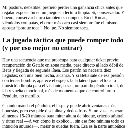
Mi postura, debatible: prefiero perder una ganancia chica antes que
regalar exposición en un juego sin lectura limpia. Sí, conservador. Y
bueno, conservar banca también es competir. En el Rímac,
viéndolos con patas, el error más caro casi siempre fue el mismo:
apostar “porque toca”. No, pe. No siempre toca.
La jugada táctica que puede romper todo
(y por eso mejor no entrar)
Hay una secuencia que me preocupa para cualquier ticket previo:
recuperación de Getafe en zona media, pase directo al lado débil de
Betis y llegada de segunda línea. Ese patrón no necesita diez
llegadas; con una bien hecha, alcanza. Y si Betis sale de esa presión
con tercer hombre, aparece el espejo: falta lateral para el local o
transición limpia para el visitante, o sea, un partido péndulo total, de
ida y vuelta emocional, más de momentos que de control bruto.
Péndulo, no martillo.
Cuando manda el péndulo, el in-play puede abrir ventanas más
honestas, pero eso pide disciplina y dedos fríos. Si no vas a esperar
al menos 15-20 minutos para mirar altura de bloque, criterio arbitral
y ritmo real —A ver, cómo lo explico… sin esa foto mínima todo es
intuición apurada—, mejor te quedas fuera. Esa es la parte antipática