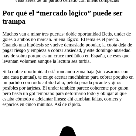
Vista aérea de un partido cerrado con líneas compactas
Por qué el “mercado lógico” puede ser
trampa
Muchos van a mirar tres puertas: doble oportunidad Betis, under de
goles o ambos no marcan. Suena lógico. El tema es el precio.
Cuando una hipótesis se vuelve demasiado popular, la cuota deja de
pagar riesgo y empieza a cobrar ansiedad, y este domingo ansiedad
hay de sobra porque es un cruce mediático en España, de esos que
levantan volumen aunque la lectura sea turbia.
Si la doble oportunidad está rondando zona baja (sin casarnos con
una casa puntual), te exige acertar muchísimo para cobrar poquito en
un partido con ruido arbitral alto, pelota parada picante y giros
posibles por tarjetas. El under también parece coherente por guion,
pero basta un gol temprano para deformarlo todo y obligar al que
estaba cómodo a adelantar líneas; ahí cambian faltas, corners y
espacios en cinco minutos. Así de rápido.