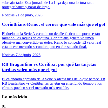
sobreajustado. Esta jornada de La Liga deja una lectura rara:
proteger banca y pasar de largo.
Noticias
·
21 de junio, 2026
Corinthians-Remo: el corner que vale más que el gol
El duelo en la Serie A esconde un detalle táctico que pocos están
mirando: los saques de esquina. Corinthians genera volumen
ofensivo mal convertido en goles; Remo lo concede. El valor real
está en ese mercado secundario, no en el resultado final.
Noticias
·
7 de junio, 2026
RB Bragantino vs Coritiba: por qué las tarjetas
tardías valen más que el gol
El calendario apretado de la Serie A afecta más de lo que parece. En
RB Bragantino vs Coritiba, las tarjetas en el segundo tiempo y los
córners pueden ser el mercado más rentable.
Lo más leído
01