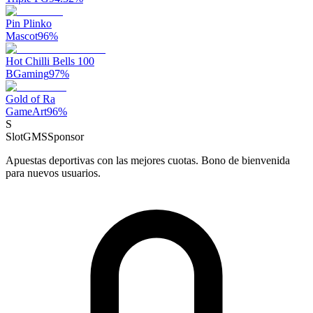
Pin Plinko
Mascot
96
%
Hot Chilli Bells 100
BGaming
97
%
Gold of Ra
GameArt
96
%
S
SlotGMS
Sponsor
Apuestas deportivas con las mejores cuotas. Bono de bienvenida
para nuevos usuarios.