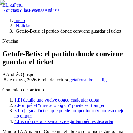
L
LigaPeru
Noticias
Guías
Reseñas
Análisis
Inicio
›
Noticias
›
Getafe-Betis: el partido donde conviene guardar el ticket
Noticias
Getafe-Betis: el partido donde conviene
guardar el ticket
A
Andrés Quispe
·
8 de marzo, 2026
·
6 min
de lectura
·
getafe
real betis
la liga
Contenido del artículo
1.
El detalle que vuelve opaco cualquier cuota
2.
Por qué el “mercado lógico” puede ser trampa
3.
La jugada táctica que puede romper todo (y por eso mejor
no entrar)
4.
Lección para la semana: elegir también es descartar
Minuto 17. Ahí, en el Coliseum, el libreto se rompe seguido: una