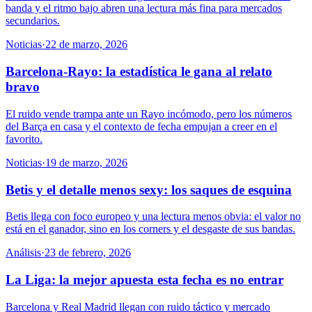
banda y el ritmo bajo abren una lectura más fina para mercados
secundarios.
Noticias
·
22 de marzo, 2026
Barcelona-Rayo: la estadística le gana al relato
bravo
El ruido vende trampa ante un Rayo incómodo, pero los números
del Barça en casa y el contexto de fecha empujan a creer en el
favorito.
Noticias
·
19 de marzo, 2026
Betis y el detalle menos sexy: los saques de esquina
Betis llega con foco europeo y una lectura menos obvia: el valor no
está en el ganador, sino en los corners y el desgaste de sus bandas.
Análisis
·
23 de febrero, 2026
La Liga: la mejor apuesta esta fecha es no entrar
Barcelona y Real Madrid llegan con ruido táctico y mercado