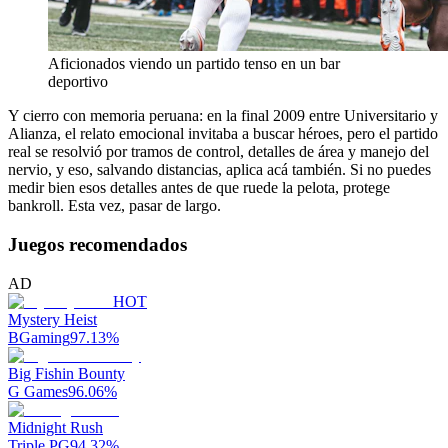
Aficionados viendo un partido tenso en un bar
deportivo
Y cierro con memoria peruana: en la final 2009 entre Universitario y
Alianza, el relato emocional invitaba a buscar héroes, pero el partido
real se resolvió por tramos de control, detalles de área y manejo del
nervio, y eso, salvando distancias, aplica acá también. Si no puedes
medir bien esos detalles antes de que ruede la pelota, protege
bankroll. Esta vez, pasar de largo.
Juegos recomendados
AD
HOT
Mystery Heist
BGaming
97.13
%
Big Fishin Bounty
G Games
96.06
%
Midnight Rush
Triple PG
94.32
%