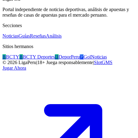
Portal independiente de noticias deportivas, análisis de apuestas y
reseñas de casas de apuestas para el mercado peruano.
Secciones
Noticias
Guías
Reseñas
Análisis
Sitios hermanos
B
BCTY
B
BCTY Deportes
D
DeporPeru
G
GolNoticias
©
2026
LigaPeru
|
18+ Juega responsablemente
|
SlotGMS
Jugar Ahora