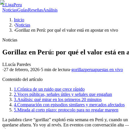
L
LigaPeru
Noticias
Guías
Reseñas
Análisis
Inicio
›
Noticias
›
Gorillaz en Perú: por qué el valor está en apostar en vivo
Noticias
Gorillaz en Perú: por qué el valor está en 
L
Lucía Paredes
·
27 de febrero, 2026
·
5 min
de lectura
·
gorillaz
peru
apuestas en vivo
Contenido del artículo
1.
Crónica de un ruido que crece rápido
2.
Voces públicas, señales útiles y señales que engañan
3.
Análisis: qué mirar en los primeros 20 minutos
4.
Comparación con episodios similares y mercados afectados
5.
Mirada al corto plazo: protocolo para no regalar margen
La palabra clave “gorillaz” explotó esta semana en Perú y, cuando un
quedarse afuera. Yo voy al revés. En eventos con conversación alta 