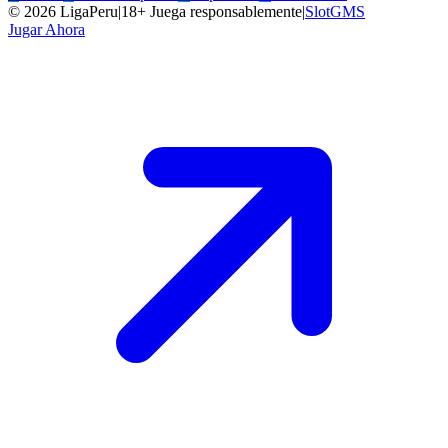
©
2026
LigaPeru
|
18+ Juega responsablemente
|
SlotGMS
Jugar Ahora