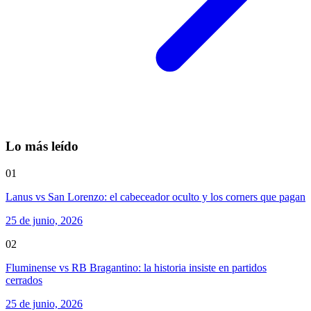
Lo más leído
01
Lanus vs San Lorenzo: el cabeceador oculto y los corners que pagan
25 de junio, 2026
02
Fluminense vs RB Bragantino: la historia insiste en partidos
cerrados
25 de junio, 2026