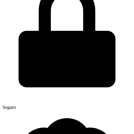
Seguro