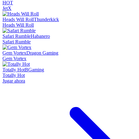
HOT
JetX
Heads Will Roll
Thunderkick
Heads Will Roll
Safari Rumble
Habanero
Safari Rumble
Gem Vortex
Dragon Gaming
Gem Vortex
Totally Hot
BGaming
Totally Hot
Jugar ahora